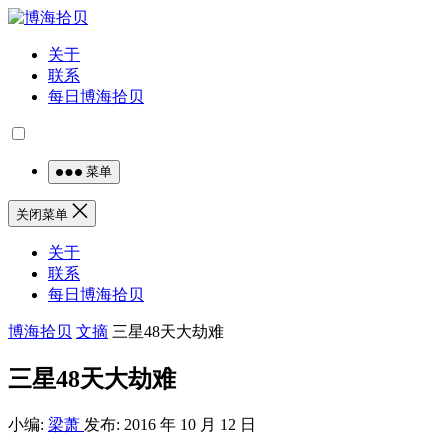
关于
联系
每日博海拾贝
菜单
关闭菜单
关于
联系
每日博海拾贝
博海拾贝
文摘
三星48天大劫难
三星48天大劫难
小编:
梁萧
发布: 2016 年 10 月 12 日