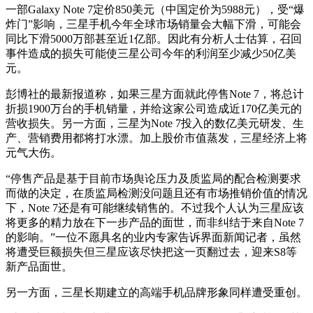
一部Galaxy Note 7定价850美元（中国定价为5988元），受“爆
炸门”影响，三星手机今年全球市场销量会大幅下滑，可能会
同比下滑5000万部甚至近1亿部。因此有分析人士估算，召回
事件造成的损失可能使三星公司今年的利润至少减少50亿美
元。
彭博社的最新报道称，如果三星方面就此停售Note 7，将总计
折损1900万台的手机销量，并给这家公司造成近170亿美元的
营收损失。另一方面，三星为Note 7投入的数亿美元研发、生
产、营销费用都将打水漂。加上股价市值蒸发，三星经济上将
元气大伤。
“停售产品是基于目前市场舆论压力及质监局的配合检测要求
而做的决定，在质监局检测没问题且还有市场推销价值的情况
下，Note 7还是有可能继续销售的。不过我个人认为三星应该
将更多的精力放在下一步产品的面世，而非纠结于来自Note 7
的影响。”一位不愿具名的业内专家告诉界面新闻记者，虽然
将遭受巨额损失但三星应该尽快把这一页翻过去，迎来S8等
新产品面世。
另一方面，三星长期建立的高端手机品牌形象同样遭受重创。