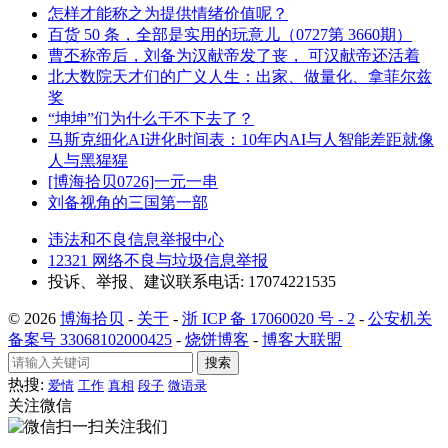
怎样才能称之为提供情绪价值呢？
百货 50 条，全部是实用的玩意儿（0727第 3660期）
曹丕称帝后，刘备为汉献帝发了丧， 可汉献帝还活着
北大数院天才们的广义人生：出家、做量化、拿菲尔兹
奖
“坤坤”们为什么干不下去了？
马斯克细化AI进化时间表：10年内AI与人智能差距就像
人与黑猩猩
[博海拾贝0726]一元一串
刘备视角的三国第一部
违法和不良信息举报中心
12321 网络不良与垃圾信息举报
投诉、举报、建议联系电话: 17074221535
© 2026
博海拾贝
-
关于
-
浙 ICP 备 17060020 号 - 2
-
公安机关
备案号 33068102000425
-
烧饼博客
-
博客大联盟
搜索
热搜:
爱情
工作
真相
段子
微语录
关注微信