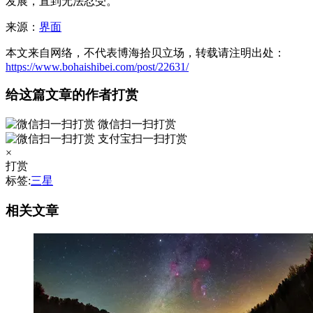
发展，直到无法忍受。”
来源：
界面
本文来自网络，不代表博海拾贝立场，转载请注明出处：
https://www.bohaishibei.com/post/22631/
给这篇文章的作者打赏
微信扫一扫打赏
支付宝扫一扫打赏
×
打赏
标签:
三星
相关文章