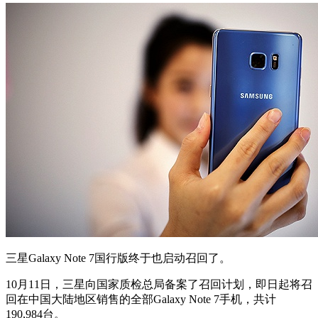
三星Galaxy Note 7国行版终于也启动召回了。
10月11日，三星向国家质检总局备案了召回计划，即日起将召
回在中国大陆地区销售的全部Galaxy Note 7手机，共计
190,984台。