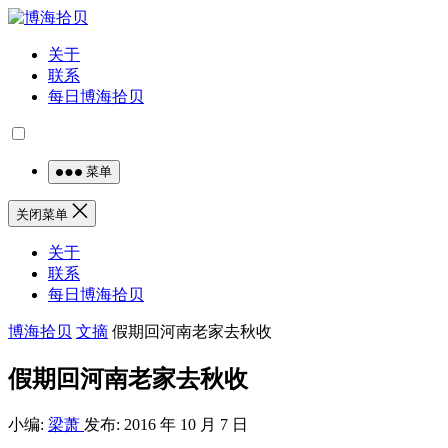
关于
联系
每日博海拾贝
菜单
关闭菜单
关于
联系
每日博海拾贝
博海拾贝
文摘
假期回河南老家去秋收
假期回河南老家去秋收
小编:
梁萧
发布: 2016 年 10 月 7 日