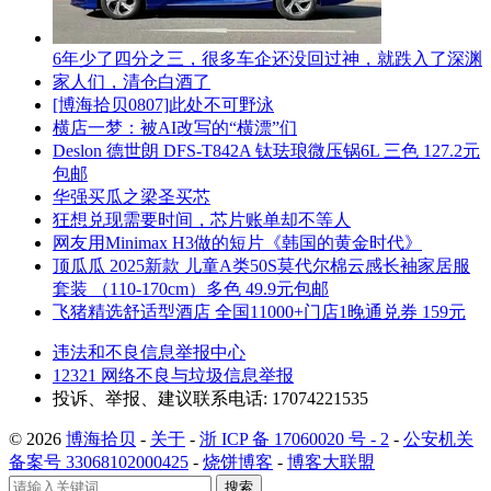
6年少了四分之三，很多车企还没回过神，就跌入了深渊
家人们，清仓白酒了
[博海拾贝0807]此处不可野泳
横店一梦：被AI改写的“横漂”们
Deslon 德世朗 DFS-T842A 钛珐琅微压锅6L 三色 127.2元
包邮
华强买瓜之梁圣买芯
狂想兑现需要时间，芯片账单却不等人
网友用Minimax H3做的短片《韩国的黄金时代》
顶瓜瓜 2025新款 儿童A类50S莫代尔棉云感长袖家居服
套装 （110-170cm）多色 49.9元包邮
飞猪精选舒适型酒店 全国11000+门店1晚通兑券 159元
违法和不良信息举报中心
12321 网络不良与垃圾信息举报
投诉、举报、建议联系电话: 17074221535
© 2026
博海拾贝
-
关于
-
浙 ICP 备 17060020 号 - 2
-
公安机关
备案号 33068102000425
-
烧饼博客
-
博客大联盟
搜索