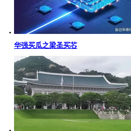
华强买瓜之梁圣买芯