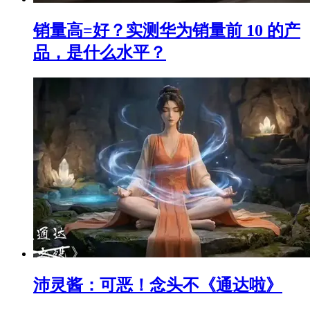
销量高=好？实测华为销量前 10 的产
品，是什么水平？
沛灵酱：可恶！念头不《通达啦》