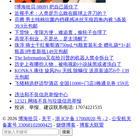
[博海拾贝 0809] 把自己困住了
近视手术：人类是怎么敢在眼球上开刀的？
芬腾 男士纯棉抗菌内裆裸感冰丝无痕四角内裤 5条装
39.9元包邮
下货快，变现方便，难追查，偷轮子合理了
高管不创业，不是怂，是太清醒了
珠淳 骑士干红葡萄酒750mL*6瓶套装礼盒 赠礼袋*3+起
瓶器3件套新低149元包邮
The Information又在给川普的机器人禁令拆台了
历史上有哪些人物，被电视剧小说抹黑或者洗白了
KONKA 康佳 旋风Pro 无线 除螨仪 送原装滤芯6个 139
元包邮
飞猪精选舒适型酒店 全国11000+门店1晚通兑券 159元
违法和不良信息举报中心
12321 网络不良与垃圾信息举报
投诉、举报、建议联系电话: 17074221535
© 2026
博海拾贝
-
关于
-
浙 ICP 备 17060020 号 - 2
-
公安机关
备案号 33068102000425
-
烧饼博客
-
博客大联盟
搜索