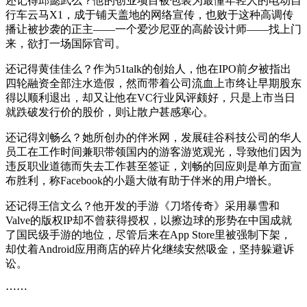
还记得邱懿武么？他的创业项目被包装为最懂年轻人的电动自
行车云马X1，成于铺天盖地的网络宣传，也败于这种高调传
播让被抄袭的正主——一个爱沙尼亚的高龄设计师——找上门
来，欲打一场国际官司。
还记得黄佳佳么？作为51talk的创始人，他在IPO前夕被指出
四轮融资全部注水造假，然而带着公司流血上市终让早期股东
得以顺利退出，却又让他在VC行业风评颇好，只是上市当日
就跌破发行价的股价，则让散户甚感寒心。
还记得刘畅么？她所创办的伴米网，发展硅谷科技公司的华人
员工在工作时间兼职带领国内的游客游览观光，导致他们因为
违反职业道德而失去工作甚至签证，刘畅的回应则是单方面宣
布胜利，称Facebook的小题大做有助于伴米的用户增长。
还记得王信文么？他开发的手游《刀塔传奇》采用暴雪和
Valve的版权IP却不曾获得授权，以擦边球的形势在中国成就
了国民级手游的地位，尽管后来在App Store里被强制下架，
却仗着Android应用商店的碎片化继续安然吸金，坚持躲避诉
讼。
⋯⋯