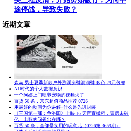
途停战，导致失败？
近期文章
森马 男士夏季新款户外溯溪凉鞋洞洞鞋 多色 29元包邮
AI 时代的个人数据意识
一个阿姨上门喂养宠物的视频火了
百货 50 条，京东超值商品推荐 0726
用最好的动画为你讲解–什么是先进封装
《三国第一部：争洛阳》上映 16 天官宣撤档，票房未破
亿，电影的问题出在哪？
百货 50 条，全部是实用的玩意儿（0726第 3659期）