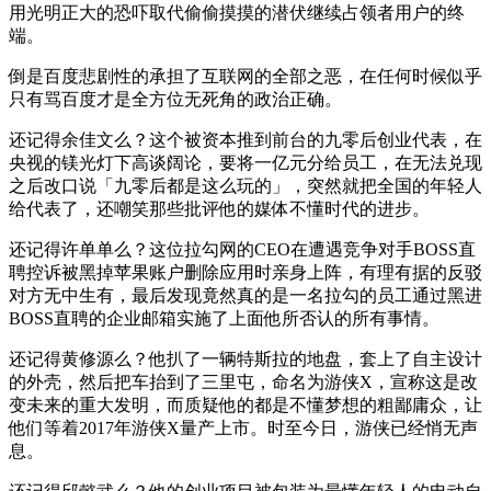
用光明正大的恐吓取代偷偷摸摸的潜伏继续占领者用户的终
端。
倒是百度悲剧性的承担了互联网的全部之恶，在任何时候似乎
只有骂百度才是全方位无死角的政治正确。
还记得余佳文么？这个被资本推到前台的九零后创业代表，在
央视的镁光灯下高谈阔论，要将一亿元分给员工，在无法兑现
之后改口说「九零后都是这么玩的」，突然就把全国的年轻人
给代表了，还嘲笑那些批评他的媒体不懂时代的进步。
还记得许单单么？这位拉勾网的CEO在遭遇竞争对手BOSS直
聘控诉被黑掉苹果账户删除应用时亲身上阵，有理有据的反驳
对方无中生有，最后发现竟然真的是一名拉勾的员工通过黑进
BOSS直聘的企业邮箱实施了上面他所否认的所有事情。
还记得黄修源么？他扒了一辆特斯拉的地盘，套上了自主设计
的外壳，然后把车抬到了三里屯，命名为游侠X，宣称这是改
变未来的重大发明，而质疑他的都是不懂梦想的粗鄙庸众，让
他们等着2017年游侠X量产上市。时至今日，游侠已经悄无声
息。