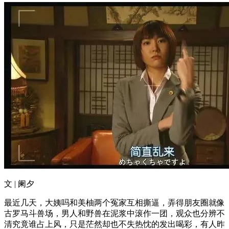
文 | 阑夕
最近几天，大姨吗和美柚两个冤家互相撕逼，弄得朋友圈就像
古罗马斗兽场，男人和野兽在泥浆中滚作一团，观众也分辨不
清究竟谁占上风，只是茫然却也不失热忱的发出喝彩，有人昨