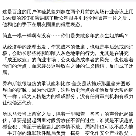
这是百度的用户体验总监刘超在两个月前的某场行业会议上用
Low爆的PPT和演讲瞎了听众狗眼并引起全网嘘声一片之后，
他和他的手下在朋友圈里的得意表态。
简直一模一样啊有没有⋯⋯你们是失散多年的亲生姐弟吗？
从经济学的原理出发，作恶成本的低廉，也就是事后惩戒的消
极，会助长那些将脚印踏入灰色地带的行为。尤其是在讲究
「成王败寇」的商业市场，公众迷恋成事者的风光，也包容着
他们的污点，而宋襄公这种败军之师的仁义情结，反而成了迂
腐。
乔布斯就很坦荡的承认他和比尔·盖茨是从施乐那里偷来图形
界面的窃贼，因为他知道，这种历史污点会和他反复无常的脾
气一样，成为人格魅力的组成部分，没有任何审判机构有权力
让他偿还代价。
所以马云当上首富之后，隔着千里喊着「爸爸」的声音此起彼
伏，谁要是提起阿里对假货放任不管的过往，谁就是不识趣的
碰瓷犯，拘泥于该翻篇儿的事情不放。周鸿祎也可以不必为他
一手开创的流氓软件乱局负责，摇身一变化作安全产业教父，