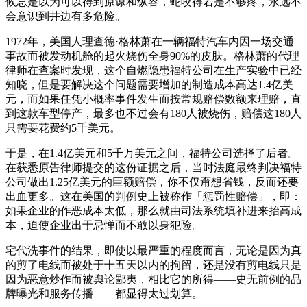
候总是以为可以得到原谅和纵容，蛇咬得若是不够疼，永远不
会意识到井边有多危险。
1972年，美国人理查德·格林萧在一辆福特汽车内因一场交通
事故而被发动机舱的起火烧伤全身90%的皮肤。格林萧的代理
律师在查案时发现，这个自燃隐患福特公司在生产实验中已经
知晓，但是要解决这个问题需要增加的制造成本高达1.4亿美
元，而如果任凭小概率事件发生而按常规赔偿数额来理赔，直
到这款车型停产，最多也不过会有180人被烧伤，赔偿这180人
只需要花费约5千美元。
于是，在1.4亿美元和5千万美元之间，福特公司选择了后者。
在获悉原告律师提交的这份证据之后，当时法庭最终判决福特
公司做出1.25亿美元的巨额赔偿，你不仅甭想省钱，反而还要
出血更多。这在美国的判例史上被称作「惩罚性赔偿」，即：
如果企业的作恶成本太低，那么就由司法系统填补进来抬高成
本，迫使企业出于忌惮而不敢以身犯险。
宅代洗事件的结果，即使以最严重的程度而言，无论是因为真
的剪了电线而被处于十五天以内的拘留，还是没有剪电线只是
因为恶意炒作而被舆论鄙夷，相比它的所得——史无前例的品
牌曝光和服务传播——都显得太过划算。