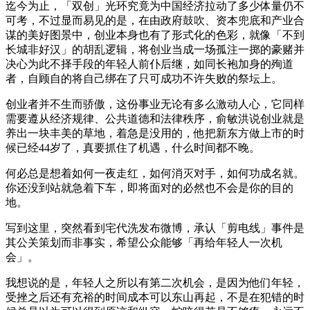
迄今为止，「双创」光环究竟为中国经济拉动了多少体量仍不
可考，不过显而易见的是，在由政府鼓吹、资本兜底和产业合
谋的美好图景中，创业本身也有了形式化的色彩，就像「不到
长城非好汉」的胡乱逻辑，将创业当成一场孤注一掷的豪赌并
决心为此不择手段的年轻人前仆后继，如同长袍加身的殉道
者，自顾自的将自己绑在了只可成功不许失败的祭坛上。
创业者并不生而骄傲，这份事业无论有多么激动人心，它同样
需要遵从经济规律、公共道德和法律秩序，俞敏洪说创业就是
养出一块丰美的草地，着急是没用的，他把新东方做上市的时
候已经44岁了，真要抓住了机遇，什么时间都不晚。
何必总是想着如何一夜走红，如何消灭对手，如何功成名就。
你还没到站就急着下车，即将面对的必然也不会是你的目的
地。
写到这里，突然看到宅代洗发布微博，承认「剪电线」事件是
其公关策划而非事实，希望公众能够「再给年轻人一次机
会」。
我想说的是，年轻人之所以有第二次机会，是因为他们年轻，
受挫之后还有充裕的时间成本可以东山再起，不是在犯错的时