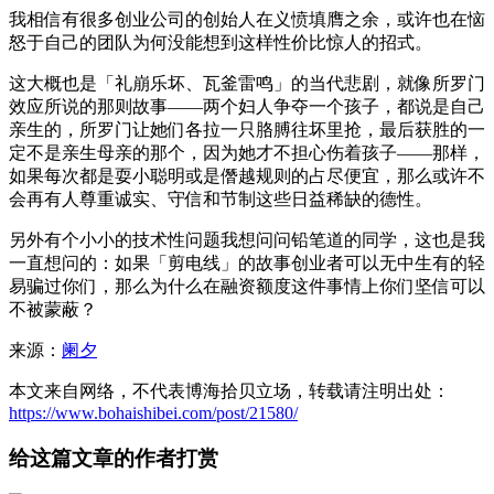
我相信有很多创业公司的创始人在义愤填膺之余，或许也在恼
怒于自己的团队为何没能想到这样性价比惊人的招式。
这大概也是「礼崩乐坏、瓦釜雷鸣」的当代悲剧，就像所罗门
效应所说的那则故事——两个妇人争夺一个孩子，都说是自己
亲生的，所罗门让她们各拉一只胳膊往坏里抢，最后获胜的一
定不是亲生母亲的那个，因为她才不担心伤着孩子——那样，
如果每次都是耍小聪明或是僭越规则的占尽便宜，那么或许不
会再有人尊重诚实、守信和节制这些日益稀缺的德性。
另外有个小小的技术性问题我想问问铅笔道的同学，这也是我
一直想问的：如果「剪电线」的故事创业者可以无中生有的轻
易骗过你们，那么为什么在融资额度这件事情上你们坚信可以
不被蒙蔽？
来源：
阑夕
本文来自网络，不代表博海拾贝立场，转载请注明出处：
https://www.bohaishibei.com/post/21580/
给这篇文章的作者打赏