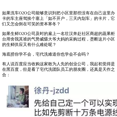
如果洗车O2O公司能够意识到把小区里那些没有在自己这里办
卡的车主座驾挨个塞上「如不开户，三天内划车」的卡片，它
们又怎会倒在可笑的资本寒冬？
如果生鲜O2O公司及时的雇上一名壮汉奔赴社区商超的蔬果柜
台用舍我其谁的气势威慑大爷大妈的采购过程，垄断这片小区
的生鲜供应又有什么难处呢？
海底捞你学不会，宅代洗难道你也学会不会吗？
有人说百度应当收购这家敢为人先的创业公司，我起初觉得是
在黑百度，但是看了宅代洗团队员工的朋友圈，还真是天作之
合：