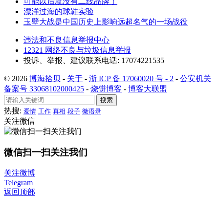
可能以后就没有二线品牌了
漂洋过海的球鞋实验
玉壁大战是中国历史上影响远超名气的一场战役
违法和不良信息举报中心
12321 网络不良与垃圾信息举报
投诉、举报、建议联系电话: 17074221535
© 2026
博海拾贝
-
关于
-
浙 ICP 备 17060020 号 - 2
-
公安机关
备案号 33068102000425
-
烧饼博客
-
博客大联盟
搜索
热搜:
爱情
工作
真相
段子
微语录
关注微信
微信扫一扫关注我们
关注微博
Telegram
返回顶部