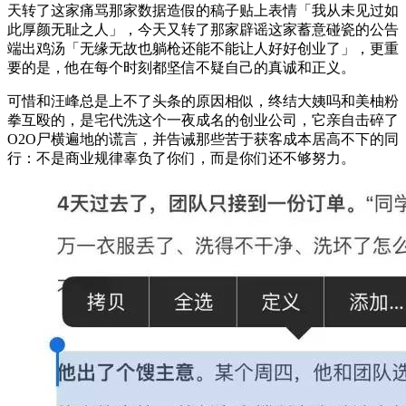
天转了这家痛骂那家数据造假的稿子贴上表情「我从未见过如
此厚颜无耻之人」，今天又转了那家辟谣这家蓄意碰瓷的公告
端出鸡汤「无缘无故也躺枪还能不能让人好好创业了」，更重
要的是，他在每个时刻都坚信不疑自己的真诚和正义。
可惜和汪峰总是上不了头条的原因相似，终结大姨吗和美柚粉
拳互殴的，是宅代洗这个一夜成名的创业公司，它亲自击碎了
O2O尸横遍地的谎言，并告诫那些苦于获客成本居高不下的同
行：不是商业规律辜负了你们，而是你们还不够努力。