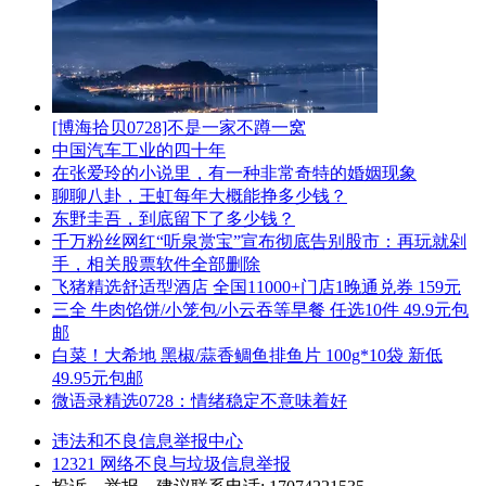
[博海拾贝0728]不是一家不蹲一窝
中国汽车工业的四十年
在张爱玲的小说里，有一种非常奇特的婚姻现象
聊聊八卦，王虹每年大概能挣多少钱？
东野圭吾，到底留下了多少钱？
千万粉丝网红“听泉赏宝”宣布彻底告别股市：再玩就剁
手，相关股票软件全部删除
飞猪精选舒适型酒店 全国11000+门店1晚通兑券 159元
三全 牛肉馅饼/小笼包/小云吞等早餐 任选10件 49.9元包
邮
白菜！大希地 黑椒/蒜香鲷鱼排鱼片 100g*10袋 新低
49.95元包邮
微语录精选0728：情绪稳定不意味着好
违法和不良信息举报中心
12321 网络不良与垃圾信息举报