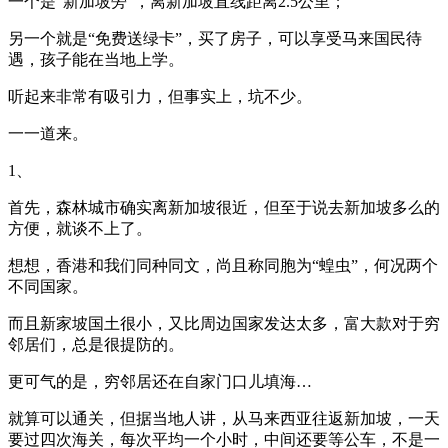
一个是“新加坡旁”，离新加坡直线距离2.5公里；
另一个就是“免费送绿卡”，买了房子，可以享受马来国民待
遇，孩子能在当地上学。
听起来非常有吸引力，但事实上，坑不少。
一一道来。
1、
首先，森林城市确实离新加坡很近，但至于说去新加坡多么的
方便，就谈不上了。
想想，香港和我们同种同文，尚且称同胞为“蝗虫”，何况两个
不同国家。
而且新家坡国土很小，又比周边国家发达太多，富大款对于穷
邻居们，总是很提防的。
更可气的是，穷邻居还在自家门口儿填海…
就算可以通关，但据当地人讲，从马来西亚往返新加坡，一天
要过四次海关，每次平均一个小时，中间还要等公车，不是一