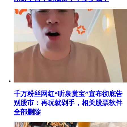
千万粉丝网红“听泉赏宝”宣布彻底告
别股市：再玩就剁手，相关股票软件
全部删除