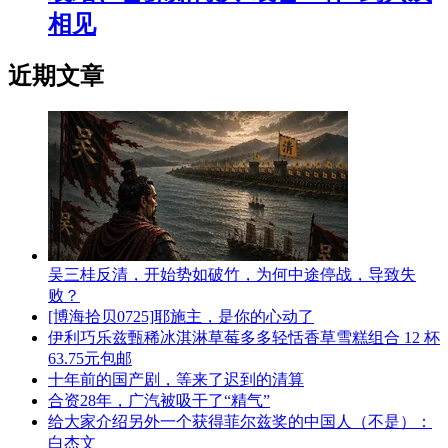
相见
近期文章
吴三桂反清，开始势如破竹，为何中途停战，导致失
败？
[博海拾贝0725]耶施主，是你的心动了
伊利巧乐兹甄稀冰淇淋草莓多多轻恬香草雪糕组合 12 杯
63.75元包邮
十年前的国产剧，等来了迟到的清算
合资28年，广汽被吸干了“精气”
给大家介绍另外一个获得菲尔兹奖的中国人（不是）：
白杰文