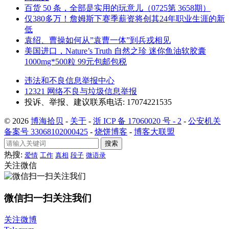
百货 50 条，全部是实用的玩意儿（0725第 3658期）
仅380多万！詹姆斯下赛季薪资将创其24年职业生涯的新
低
袁绍、曹操如何从”袁曹一体”到兵戎相见
美国进口，Nature’s Truth 自然之珍 迷你鱼油软胶囊
1000mg*500粒 99元包邮包税
违法和不良信息举报中心
12321 网络不良与垃圾信息举报
投诉、举报、建议联系电话: 17074221535
© 2026
博海拾贝
-
关于
-
浙 ICP 备 17060020 号 - 2
-
公安机关
备案号 33068102000425
-
烧饼博客
-
博客大联盟
搜索
热搜:
爱情
工作
真相
段子
微语录
关注微信
微信扫一扫关注我们
关注微博