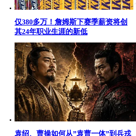
仅380多万！詹姆斯下赛季薪资将创
其24年职业生涯的新低
袁绍、曹操如何从”袁曹一体”到兵戎