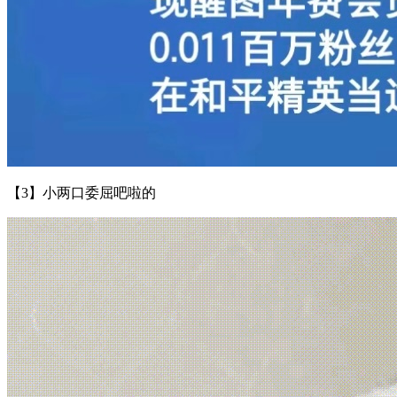
【3】小两口委屈吧啦的