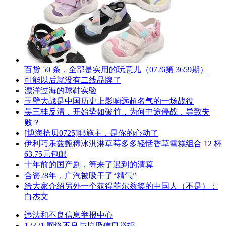
百货 50 条，全部是实用的玩意儿（0726第 3659期）
可能以后就没有二线品牌了
漂洋过海的球鞋实验
玉壁大战是中国历史上影响远超名气的一场战役
吴三桂反清，开始势如破竹，为何中途停战，导致失
败？
[博海拾贝0725]耶施主，是你的心动了
伊利巧乐兹甄稀冰淇淋草莓多多轻恬香草雪糕组合 12 杯
63.75元包邮
十年前的国产剧，等来了迟到的清算
合资28年，广汽被吸干了“精气”
给大家介绍另外一个获得菲尔兹奖的中国人（不是）：
白杰文
违法和不良信息举报中心
12321 网络不良与垃圾信息举报