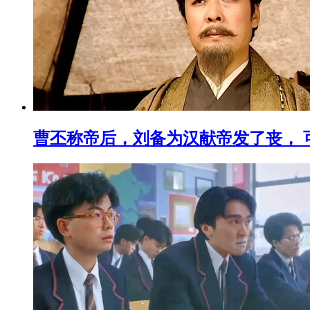
曹丕称帝后，刘备为汉献帝发了丧， 