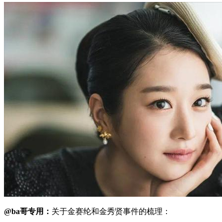
@ba哥专用：
关于金赛纶和金秀贤事件的梳理：