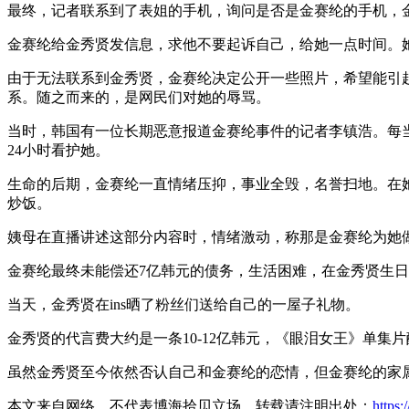
最终，记者联系到了表姐的手机，询问是否是金赛纶的手机，
金赛纶给金秀贤发信息，求他不要起诉自己，给她一点时间。
由于无法联系到金秀贤，金赛纶决定公开一些照片，希望能引起
系。随之而来的，是网民们对她的辱骂。
当时，韩国有一位长期恶意报道金赛纶事件的记者李镇浩。每
24小时看护她。
生命的后期，金赛纶一直情绪压抑，事业全毁，名誉扫地。在
炒饭。
姨母在直播讲述这部分内容时，情绪激动，称那是金赛纶为她
金赛纶最终未能偿还7亿韩元的债务，生活困难，在金秀贤生
当天，金秀贤在ins晒了粉丝们送给自己的一屋子礼物。
金秀贤的代言费大约是一条10-12亿韩元，《眼泪女王》单集片
虽然金秀贤至今依然否认自己和金赛纶的恋情，但金赛纶的家
本文来自网络，不代表博海拾贝立场，转载请注明出处：
https