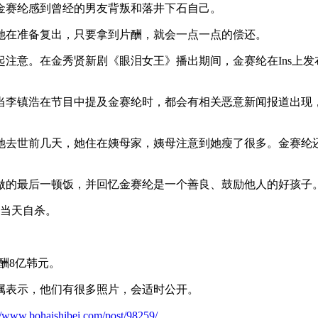
金赛纶感到曾经的男友背叛和落井下石自己。
她在准备复出，只要拿到片酬，就会一点一点的偿还。
注意。在金秀贤新剧《眼泪女王》播出期间，金赛纶在Ins上
当李镇浩在节目中提及金赛纶时，都会有相关恶意新闻报道出现
她去世前几天，她住在姨母家，姨母注意到她瘦了很多。金赛纶
做的最后一顿饭，并回忆金赛纶是一个善良、鼓励他人的好孩子
日当天自杀。
酬8亿韩元。
属表示，他们有很多照片，会适时公开。
://www.bohaishibei.com/post/98259/