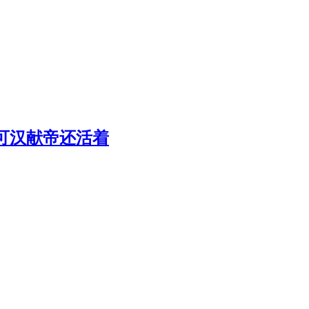
可汉献帝还活着