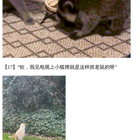
【17】“欸，我见电视上小狐狸就是这样抓老鼠的呀”