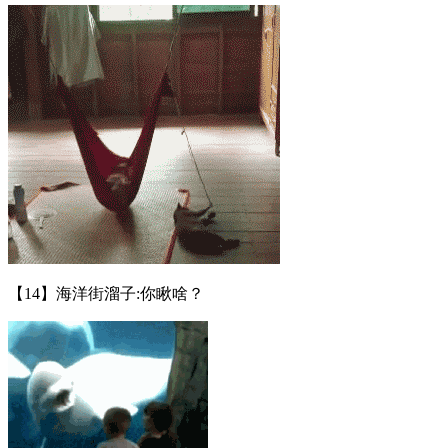
【14】海洋街溜子:你瞅啥？