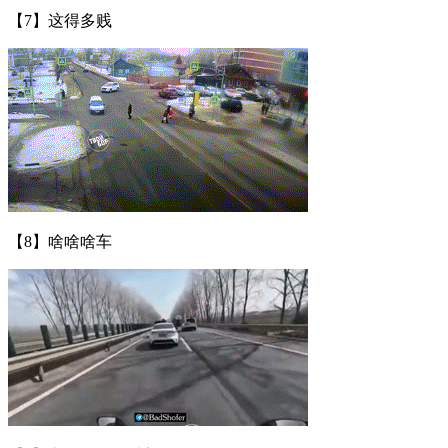
【7】这得多贱
【8】啥啥啥车