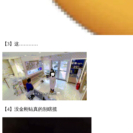
【3】这…………
【4】没金刚钻真的别瞎揽