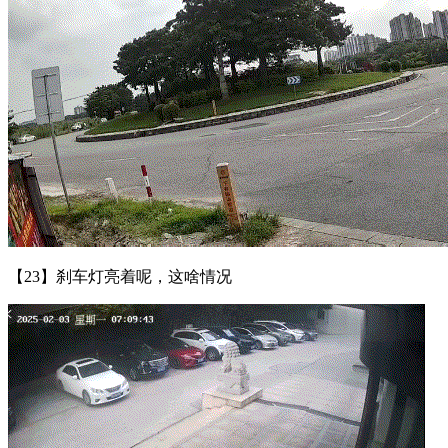
【23】刹车灯亮着呢，这啥情况