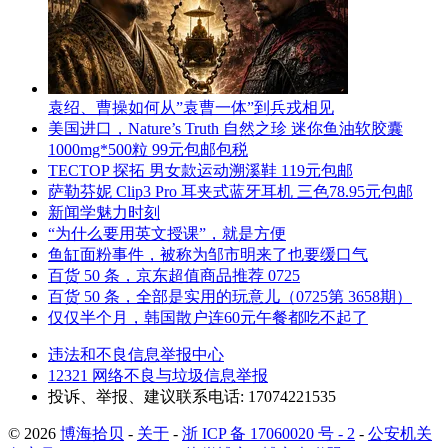
袁绍、曹操如何从”袁曹一体”到兵戎相见
美国进口，Nature’s Truth 自然之珍 迷你鱼油软胶囊
1000mg*500粒 99元包邮包税
TECTOP 探拓 男女款运动溯溪鞋 119元包邮
萨勒芬妮 Clip3 Pro 耳夹式蓝牙耳机 三色78.95元包邮
新闻学魅力时刻
“为什么要用英文授课”，就是方便
鱼缸面粉事件，被称为邹市明来了也要缓口气
百货 50 条，京东超值商品推荐 0725
百货 50 条，全部是实用的玩意儿（0725第 3658期）
仅仅半个月，韩国散户连60元午餐都吃不起了
违法和不良信息举报中心
12321 网络不良与垃圾信息举报
投诉、举报、建议联系电话: 17074221535
© 2026
博海拾贝
-
关于
-
浙 ICP 备 17060020 号 - 2
-
公安机关