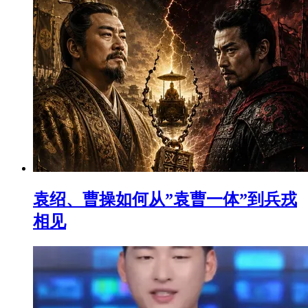
袁绍、曹操如何从”袁曹一体”到兵戎
相见