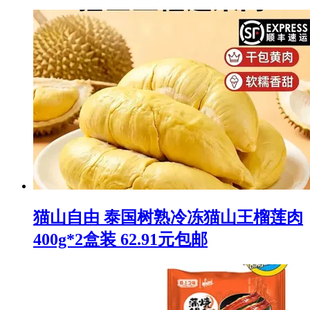
猫山自由 泰国树熟冷冻猫山王榴莲肉
400g*2盒装 62.91元包邮