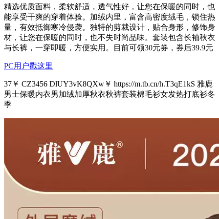
精选优质面料，柔软舒适，透气性好，让您在保暖的同时，也
能享受干爽的穿着体验。加绒内里，富含高密度绒毛，锁住热
量，有效抵御寒冷侵袭。独特的剪裁设计，贴合身形，修饰身
材，让您在保暖的同时，也不失时尚品味。套装包含长袖秋衣
与长裤，一穿即暖，方便实用。目前可领30元券，券后39.9元
PC用户戳这里
37￥ CZ3456 DlUY3vK8QXw￥ https://m.tb.cn/h.T3qE1kS 雅鹿
男士保暖内衣男加绒加厚秋衣秋裤套装棉毛衫女发热打底衫冬
季