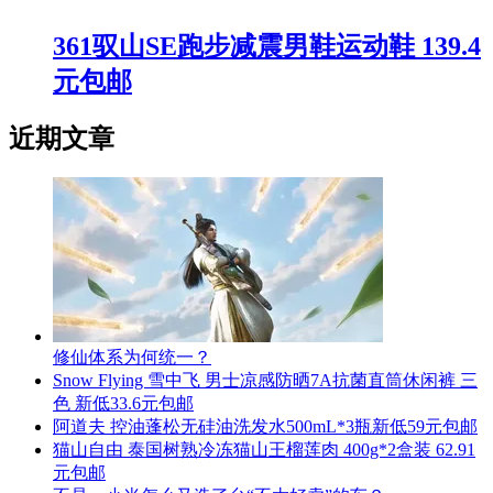
361驭山SE跑步减震男鞋运动鞋 139.4
元包邮
近期文章
修仙体系为何统一？
Snow Flying 雪中飞 男士凉感防晒7A抗菌直筒休闲裤 三
色 新低33.6元包邮
阿道夫 控油蓬松无硅油洗发水500mL*3瓶新低59元包邮
猫山自由 泰国树熟冷冻猫山王榴莲肉 400g*2盒装 62.91
元包邮