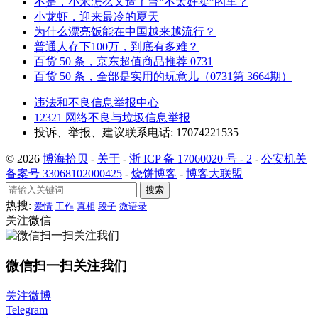
不是，小米怎么又造了台“不太好卖”的车？
小龙虾，迎来最冷的夏天
为什么漂亮饭能在中国越来越流行？
普通人存下100万，到底有多难？
百货 50 条，京东超值商品推荐 0731
百货 50 条，全部是实用的玩意儿（0731第 3664期）
违法和不良信息举报中心
12321 网络不良与垃圾信息举报
投诉、举报、建议联系电话: 17074221535
© 2026
博海拾贝
-
关于
-
浙 ICP 备 17060020 号 - 2
-
公安机关
备案号 33068102000425
-
烧饼博客
-
博客大联盟
搜索
热搜:
爱情
工作
真相
段子
微语录
关注微信
微信扫一扫关注我们
关注微博
Telegram