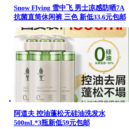
Snow Flying 雪中飞 男士凉感防晒7A
抗菌直筒休闲裤 三色 新低33.6元包邮
阿道夫 控油蓬松无硅油洗发水
500mL*3瓶新低59元包邮