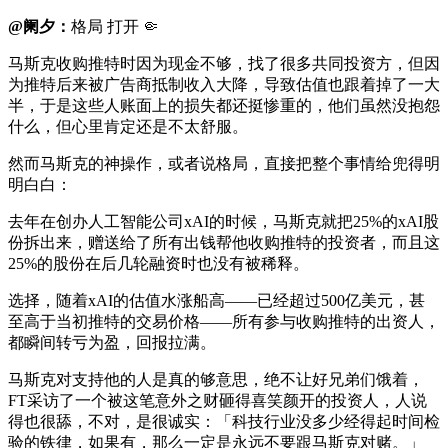
@阑夕：
格局 打开 🤏
马斯克收购推特时因为现金不够，找了很多共同投资方，但因
为推特后来被广告商抵制收入大降，导致估值也跟着掉了一大
半，于是这些人账面上的损失都还挺惨重的，他们虽然没抱怨
什么，但心里肯定还是不太舒服。
然而马斯克的神操作，或者说格局，直接把整个事情给兜得明
明白白：
去年在创办人工智能公司xAI的时候，马斯克就把25%的xAI股
份拆出来，赠送给了所有出钱帮他收购推特的投资者，而且这
25%的股份在后几轮融资时也没有被稀释。
选择，随着xAI的估值水涨船高——已经超过500亿美元，甚
至高于当初推特的交易价格——所有参与收购推特的出资人，
都瞬间转亏为盈，回报拉满。
马斯克对支持他的人是真的够意思，绝不让好兄弟们饿着，
FT采访了一个被这笔意外之财砸得喜笑颜开的投资人，人说
得也很舔，不对，是很诚实：「科技行业没多少经得起时间检
验的铁律，如果有，那么一定是永远不要跟马斯克对赌。」