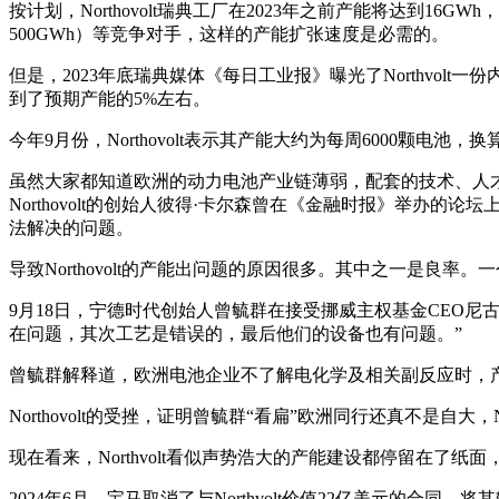
按计划，Northovolt瑞典工厂在2023年之前产能将达到16
500GWh）等竞争对手，这样的产能扩张速度是必需的。
但是，2023年底瑞典媒体《每日工业报》曝光了Northvol
到了预期产能的5%左右。
今年9月份，Northovolt表示其产能大约为每周6000颗电池，
虽然大家都知道欧洲的动力电池产业链薄弱，配套的技术、人才、
Northovolt的创始人彼得·卡尔森曾在《金融时报》举办的论坛上公开表
法解决的问题。
导致Northovolt的产能出问题的原因很多。其中之一是良率
9月18日，宁德时代创始人曾毓群在接受挪威主权基金CEO
在问题，其次工艺是错误的，最后他们的设备也有问题。”
曾毓群解释道，欧洲电池企业不了解电化学及相关副反应时，
Northovolt的受挫，证明曾毓群“看扁”欧洲同行还真不是自大，
现在看来，Northvolt看似声势浩大的产能建设都停留在
2024年6月，宝马取消了与Northvolt价值22亿美元的合同