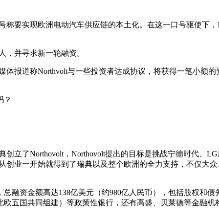
池厂商，号称要实现欧洲电动汽车供应链的本土化。在这一口号驱使下，N
。
00人，并寻求新一轮融资。
，瑞典媒体报道称Northvolt与一些投资者达成协议，将获得一
吗？
立了Northovolt，Northovolt提出的目标是挑战宁德时
volt从创业一开始就得到了瑞典以及整个欧洲的全力支持，不仅
14轮融资，总融资金额高达138亿美元（约980亿人民币），包括股权和债
由北欧五国共同组建）等政策性银行，还有高盛、贝莱德等金融机