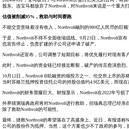
股东。连宝马都放弃了Northvolt，对Northvolt来说是一个重大
估值被削减95%，救助与时间赛跑
不能交货意味着没有收入，Northvolt融到的980亿人民币
于是，Northvolt不得不全面收缩战线。9月23日，Northv
也宣告停止，负责扩建的子公司还申请了破产。
Northvolt还宣布，公司调整了短期目标，将优先履行对现
此时，Northvolt的资金链已经接近断裂，破产的传言愈演愈烈。
10月12日，Northvolt B轮融资的领投方之一、伦交所上市的苏
当时苏格兰抵押投资信托公司的持股估值约4.9亿美元，而现在
Northvolt的财务窟窿巨大。财报显示，Northvolt在2022年
外界猜测瑞典政府将对Northvolt进行救助，但瑞典总理已
除了救助Northvolt的可能性。
最终，拯救Northvolt的希望落在了高盛身上。近日，有报道称No
公司的股份作为抵押。当然，这个方案也少不了政府的参与，据报