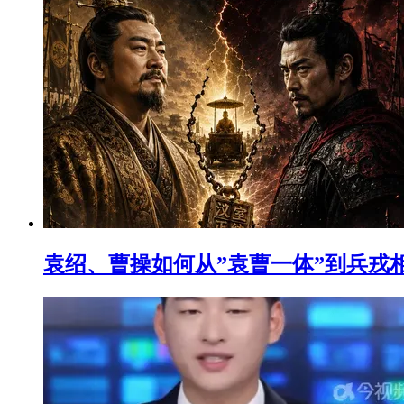
袁绍、曹操如何从”袁曹一体”到兵戎