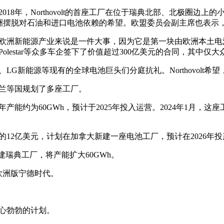
。2018年，Northovolt的首座工厂在位于瑞典北部、北极圈
脱对石油和进口电池依赖的希望。欧盟委员会副主席也表示，Nort
池单元，这对欧洲新能源产业来说是一件大事，因为它是第一块由欧洲
、Polestar等众多车企签下了价值超过300亿美元的合同，其中
、LG新能源等现有的全球电池巨头们分庭抗礼。Northovolt希
、波兰等国规划了多座工厂。
，设计年产能约为60GWh，预计于2025年投入运营。2024年1月
投资的12亿美元，计划在加拿大新建一座电池工厂，预计在2026年投
于扩建瑞典工厂，将产能扩大60GWh。
为欧洲版宁德时代。
雄心勃勃的计划。