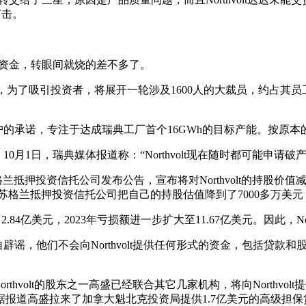
打击。
的巨额资金，转眼间就烧的差不多了。
olt宣布，为了吸引投资者，将展开一轮涉及1600人的大裁员，约占其员
有客户的承诺，专注于达成瑞典工厂首个16GWh的目标产能。按
10月1日，瑞典媒体报道称：“Northvolt现在随时都可能申请破产
格兰抵押投资信托公司发布公告，宣布将对Northvolt的持股价值减记8
苏格兰抵押投资信托公司把自己的持股估值降到了7000多万美
亏损了2.84亿美元，2023年亏损额进一步扩大至11.67亿美元。因此，No
经亲自辟谣，他们不会向Northvolt提供任何形式的资金，包括
rthvolt的股东之一高盛已经联合其它几家机构，将向Northvol
道高盛拉来了加拿大魁北克投资局提供1.7亿美元的高级担保贷款。