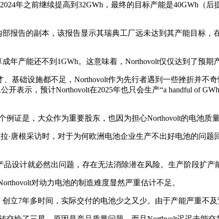
GWh，2024年之前继续提高到32GWh，最终的目标产能是40GWh
t一份内部报告的副本，该报告显示其瑞典工厂远未达到其产能目标，在
换算成年产能还不到1GWh。这意味着，Northovolt仅仅达到了预
基础设施都不足，Northovolt作为先行者遇到一些挫折并
示，预计Northovolt在2025年也只会生产“a handful of
。一个例证是，大众作为重要股东，也因为担心Northovolt的电
尼古拉·唐根采访时，对于为何欧洲电池企业生产不出好电池的问
产品设计就必然出问题，存在无法消除潜在风险。生产阶段扩产
Northovolt对动力电池的制造难度显然严重估计不足。
了纸面，创立7年多时间，实际交付的电池少之又少。由于产能严重
，将其转交给了三星，原因是产品质量问题，而且Northvolt迟迟未能