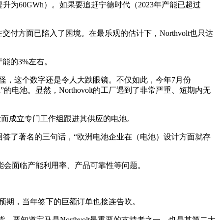
（后提升为60GWh）。如果要追赶宁德时代（2023年产能已超过
交付方面已陷入了困境。在最乐观的估计下，Northvolt也只达
期产能的3%左右。
不奇怪，这个数字还是令人大跌眼镜。不仅如此，今年7月份
 GWh”的电池。显然，Northovolt的工厂遇到了非常严重、短期内无
池质量而成立专门工作组跟进其供应的电池。
题回答了著名的三句话，“欧洲电池企业在（电池）设计方面就存
能会面临产能利用率、产品可靠性等问题。
不及预期，当年签下的巨额订单也接连告吹。
交货。要知道宝马是Northvolt最重要的支持者之一，也是其第二大