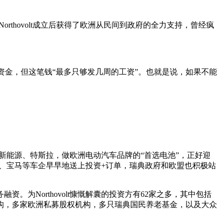
orthovolt成立后获得了欧洲从民间到政府的全力支持，曾经疯
笔小额的资金，但这笔钱“最多只够发几周的工资”。也就是说，如果不能
代、LG新能源、特斯拉，做欧洲电动汽车品牌的“首选电池”，正好迎
大众、宝马等车企早早地送上投资+订单，瑞典政府和欧盟也积极站
务融资。为Northovolt慷慨解囊的投资方有62家之多，其中包括
构，多家欧洲私募股权机构，多只瑞典国民养老基金，以及大众