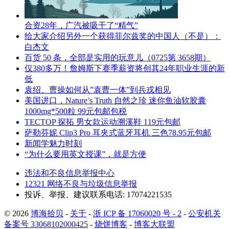
合资28年，广汽被吸干了“精气”
给大家介绍另外一个获得菲尔兹奖的中国人（不是）：
白杰文
百货 50 条，全部是实用的玩意儿（0725第 3658期）
仅380多万！詹姆斯下赛季薪资将创其24年职业生涯的新
低
袁绍、曹操如何从”袁曹一体”到兵戎相见
美国进口，Nature’s Truth 自然之珍 迷你鱼油软胶囊
1000mg*500粒 99元包邮包税
TECTOP 探拓 男女款运动溯溪鞋 119元包邮
萨勒芬妮 Clip3 Pro 耳夹式蓝牙耳机 三色78.95元包邮
新闻学魅力时刻
“为什么要用英文授课”，就是方便
违法和不良信息举报中心
12321 网络不良与垃圾信息举报
投诉、举报、建议联系电话: 17074221535
© 2026
博海拾贝
-
关于
-
浙 ICP 备 17060020 号 - 2
-
公安机关
备案号 33068102000425
-
烧饼博客
-
博客大联盟