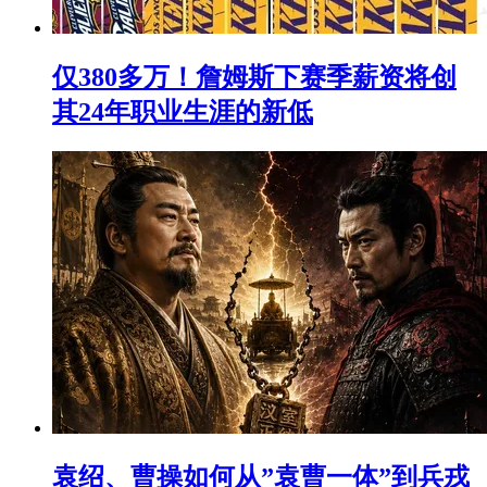
仅380多万！詹姆斯下赛季薪资将创
其24年职业生涯的新低
袁绍、曹操如何从”袁曹一体”到兵戎