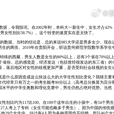
，令我惊诧。在2002年时，本科大一新生中，女生才占42%，
的男女性别比58.7%）。这个转变的速度实在是太快了。
左右的数据。当时的结论是，总的来说985大学还是男多女少。现
的两倍。2019年在贵阳开会，听说贵州师范学院数学系学生中
殊的西藏，男生人数是女生的80%以上，还有3个省在70%以
州5个省份。总的感觉是，经济发达（包括曾经很发达的东三省）
看，落后地区对女性的歧视更加严重，是否受到社会歧视的女生
底是什么原因造成这么快这么大的大学生性别比变化？我猜主要
代经常只有万之一的考生能考90分以上（高考总分换算为百分制
国水平的中学生奥数和理化竞赛中，男生仍然占绝对优势。当然
男女性别比约为117比100。在100个这年出生的小孩中，有54个
还有27人考上了专科（女生可能也略多于男生）。因为中国的传
他29个女生中，估计有4人因为各种原因也不结婚，所以46个女