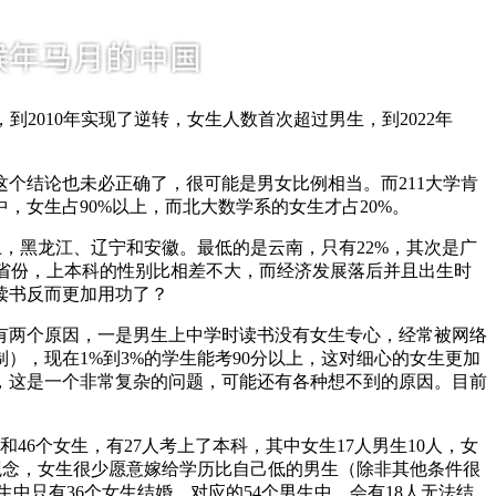
到2010年实现了逆转，女生人数首次超过男生，到2022年
在这个结论也未必正确了，很可能是男女比例相当。而211大学肯
，女生占90%以上，而北大数学系的女生才占20%。
上，黑龙江、辽宁和安徽。最低的是云南，只有22%，其次是广
的省份，上本科的性别比相差不大，而经济发展落后并且出生时
读书反而更加用功了？
有两个原因，一是男生上中学时读书没有女生专心，经常被网络
），现在1%到3%的学生能考90分以上，这对细心的女生更加
，这是一个非常复杂的问题，可能还有各种想不到的原因。目前
男生和46个女生，有27人考上了本科，其中女生17人男生10人，女
统观念，女生很少愿意嫁给学历比自己低的男生（除非其他条件很
生中只有36个女生结婚，对应的54个男生中，会有18人无法结