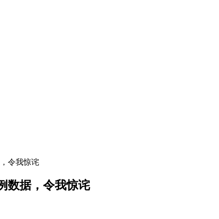
，令我惊诧
例数据，令我惊诧