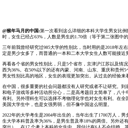
@猴年马月的中国:
第一次看到这么详细的本科大学生男女比例数据
时，女生已经占63%，人数是男生的1.70倍（等于第二张图中
三年前我曾经研究过985大学的性别比，当时用的是2018年
定是男少女多了，而普通的一本和二本大学女生人数可能接近男生
再看各个省的男女性别比，只是5个省市，京津沪江苏以及情况特
西为36%。在50%以下的还有内蒙、河南、山东、重庆和贵
男女性别比高的地区，女生的表现更加突出。从过去的经验来
在中国，很多重要的社会问题都没有人研究或者不让研究。到
和电子游戏等多种活动所分心，二是高考题目太简单了，八十年
有利。另外理科生可以选择不考物理化学也对女生有利。在全
美国大学生中，也是女强男弱，但不像中国这么明显。
2022年的大学考生是2004年出生的，当年出生了1700万人，
生大学本科普及率为36%，是男生普及率18%的两倍。另外
突出）。在17 个考上本科的女生中，我估计有6人不会结婚，其