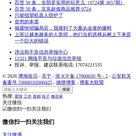
百货 50 条，全部是实用的玩意儿（0724第 3657期）
百货 50 条，京东超值商品推荐 0724
只能指望机器人陪护了
贫穷的本质
揭露快招骗局后，我接到了大量从业者的爆料
上班让越来越多的人觉得，他们当初选择从树上下来是
一个巨大的错误
违法和不良信息举报中心
12321 网络不良与垃圾信息举报
投诉、举报、建议联系电话: 17074221535
© 2026
博海拾贝
-
关于
-
浙 ICP 备 17060020 号 - 2
-
公安机关
备案号 33068102000425
-
烧饼博客
-
博客大联盟
搜索
热搜:
爱情
工作
真相
段子
微语录
关注微信
微信扫一扫关注我们
关注微博