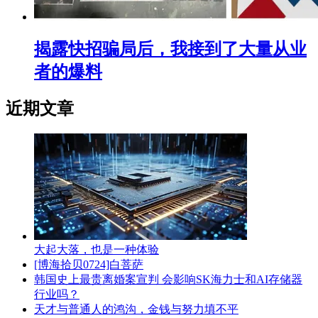
揭露快招骗局后，我接到了大量从业
者的爆料
近期文章
大起大落，也是一种体验
[博海拾贝0724]白菩萨
韩国史上最贵离婚案宣判 会影响SK海力士和AI存储器
行业吗？
天才与普通人的鸿沟，金钱与努力填不平