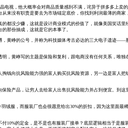
液晶电视，他大概率会对商品质量感到不满，诧异于拼多多上卖
台从来没有职责是要去为市场锚定底价，你找到利润最薄的商家
真的都没少赚，这就是设计商业模式的价值了，就像美国笑话里
台的那份抽成，这就是它的本事了。
博，黄峥的公号，并称为科技媒体考古必达的三大电子遗迹——
小透明，黄峥写的主题是保险和复利，跟电商没有任何关系，唯
人掏钱向抗风险能力强的富人购买抗风险资源，另一边是富人把
向保险产品，让穷人去给富人出售抗风险能力并占到便宜。到这
000件羽绒服，而服装厂也会很愿意给出30%的折扣，因为这里
怕不付10%的定金，是不是也有服装厂接单？底层逻辑相当于是