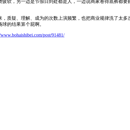
费疲软，另一边是节假日到处都是人，一边说商家卷得底裤都要
来，质疑、理解、成为的次数上演频繁，也把商业规律洗了太多
场球的结果算个屁啊。
://www.bohaishibei.com/post/91481/