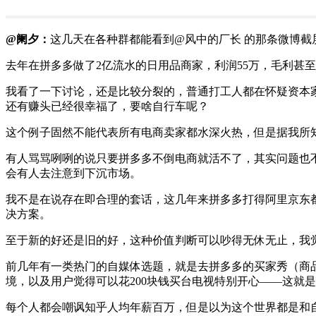
@阑夕：
这几天在各种群都能看到@风中的厂长 的那条微博截
去年在拼多多做了2亿流水的日用品商家，利润55万，毛利甚
我看了一下讨论，还是比较分裂的，普通打工人都在怀疑资本
还有赚头已经很幸福了，要啥自行车呢？
这个例子固然不能代表所有电商卖家都水深火热，但是据我所
有人骂骂咧咧的说只要拼多多不倒电商就活不了，其实问题也
会有人去注意到下沉市场。
我不是在说存在即合理的套话，这几年来拼多多打得阿里京东
决方案。
至于新的好还是旧的好，这种价值判断可以吵得无休无止，我
前几年有一类热门的自媒体选题，就是去拼多多的买家秀（商品
境，以及用户觉得可以花200块钱买台电视特别开心——这就
每个人都会嘲讽知乎人均年薪百万，但是以为这个世界都是和