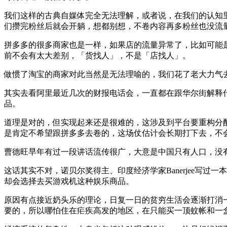
我们这样的古典自媒体完全无法理解，或者说，在我们的认知
们攒完粉丝后就会开躺，想都别想，不卷内容再多粉丝也没流
拼多多的很多商家也是一样，如果店的流量异常了，比如可能
前不会有太大差别，「货找人」，不是「店找人」。
做惯了淘宝的商家对此当然是无法理喻的，我们花了老大力气
其实去看阿里最近几次的财报电话会，一直都在跟华尔街解释什
品。
道理是对的，但实现起来还是很难的，这涉及到平台要重构分
是肯定不希望跟拼多多去卷的，这场仗估计会长期打下去，不
曹德旺早年有过一段讲话流传很广，大意是中国只有人口，没
这话其实不对，诺贝尔奖得主、印度经济学家Banerjee写
却会选择去买游戏机这种娱乐商品。
原因有点接近奶头乐的理论，日复一日的贫穷生活会逐渐打消
要的，所以哪怕住在疟疾高发的地区，在只能买一顶蚊帐和一