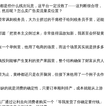
的都是些什么残次玩意，这平台一定没救了⋯⋯这判断很合理，
，然后呢？怎么卖广告卖流量卖位置？
经常讽刺税务员，大力士挤过的干瘪橙子给到税务员手里，还能
那篇「把资本主义倒过来」非常值得温故知新，我甚至会怀疑黄
独在一个举例里，他用了电商的场景，而这个场景其实就是拼多多
钱投到能够产生复利的资产果园里，整个结构确保了财富从穷人
里为止，黄峥都还只是在开脑洞，但接下来他用了一个例子去作
面最稀缺的就是消费的确定性，只要订单顺利排产，成本就能从上游
服装厂通过让利去向消费者购买一个「等我发货了你确定要付钱」