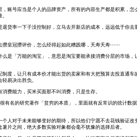
里，账号应当是个人的品牌资产，所有的内容生产都是积累，怎
量。
是退货率一下子没控制好，立马去开新店的成本，远远低于你去
去攒皇冠攒评价，怎么经得起如此糟践哪，夭寿夭寿⋯⋯
么是「万能的淘宝」，意思是淘宝要能承接消费分层的市场，让
配制度，让只有成本价才能出货的卖家和有大把预算去投直通车
会轻易决出胜负。
有消费能力，买米买面那不叫消费，只是生存。
过一本很有名的研究著作「贫穷的本质」，里面就有反常识的统计
一个人对于未来能够变好的期待，所以他们宁愿不去花钱验证改
盒薯片之间，绝大多数实验对象都会毫不犹豫的选择后者。