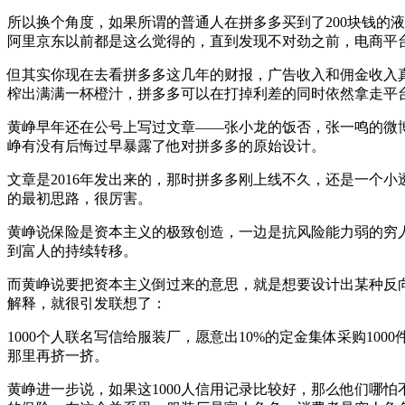
所以换个角度，如果所谓的普通人在拼多多买到了200块钱的
阿里京东以前都是这么觉得的，直到发现不对劲之前，电商平
但其实你现在去看拼多多这几年的财报，广告收入和佣金收入
榨出满满一杯橙汁，拼多多可以在打掉利差的同时依然拿走平
黄峥早年还在公号上写过文章——张小龙的饭否，张一鸣的微
峥有没有后悔过早暴露了他对拼多多的原始设计。
文章是2016年发出来的，那时拼多多刚上线不久，还是一个
的最初思路，很厉害。
黄峥说保险是资本主义的极致创造，一边是抗风险能力弱的穷
到富人的持续转移。
而黄峥说要把资本主义倒过来的意思，就是想要设计出某种反
解释，就很引发联想了：
1000个人联名写信给服装厂，愿意出10%的定金集体采购1
那里再挤一挤。
黄峥进一步说，如果这1000人信用记录比较好，那么他们哪