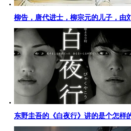
柳告，唐代进士，柳宗元的儿子，由
东野圭吾的《白夜行》讲的是个怎样