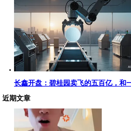
长鑫开盘：碧桂园卖飞的五百亿，和
近期文章