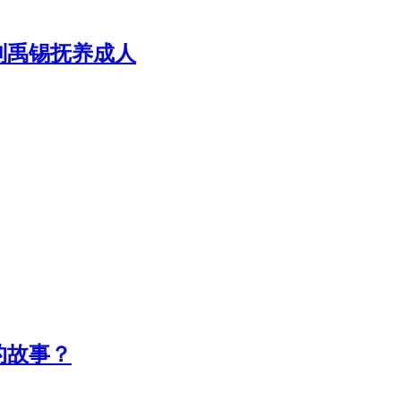
刘禹锡抚养成人
的故事？