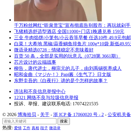
千万粉丝网红“听泉赏宝”宣布彻底告别股市：再玩就剁
飞猪精选舒适型酒店 全国11000+门店1晚通兑券 159元
三全 牛肉馅饼/小笼包/小云吞等早餐 任选10件 49.9元包邮
白菜！大希地 黑椒/蒜香鲷鱼排鱼片 100g*10袋 新低49.9
微语录精选0728：情绪稳定不意味着好
百货 50 条，全部是实用的玩意儿（0728第 3661期）
芯片设计的云端战事
柳告，唐代进士，柳宗元的儿子，由刘禹锡抚养成人
昭和金曲《マジか！》Papi酱《生气了》日文版
东野圭吾的《白夜行》讲的是个怎样的故事？
违法和不良信息举报中心
12321 网络不良与垃圾信息举报
投诉、举报、建议联系电话: 17074221535
© 2026
博海拾贝
-
关于
-
浙 ICP 备 17060020 号 - 2
-
公安机关备案号
搜索
热搜:
爱情
工作
真相
段子
微语录