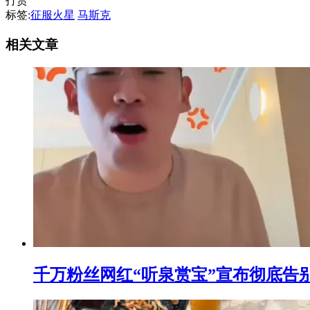
打赏
标签:
征服火星
马斯克
相关文章
千万粉丝网红“听泉赏宝”宣布彻底告