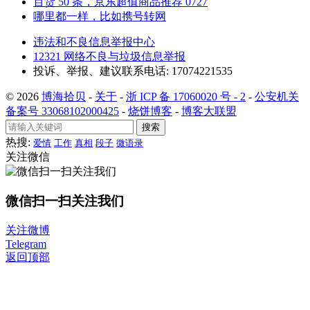
百货 50 条，京东超值商品推荐 0727
哪里都一样，比如携号转网
违法和不良信息举报中心
12321 网络不良与垃圾信息举报
投诉、举报、建议联系电话: 17074221535
© 2026
博海拾贝
-
关于
-
浙 ICP 备 17060020 号 - 2
-
公安机关
备案号 33068102000425
-
烧饼博客
-
博客大联盟
搜索
热搜:
爱情
工作
真相
段子
微语录
关注微信
微信扫一扫关注我们
关注微博
Telegram
返回顶部