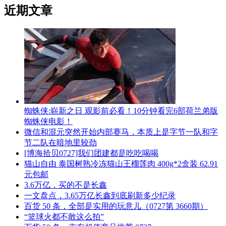
近期文章
蜘蛛侠:崭新之日 观影前必看！10分钟看完6部荷兰弟版
蜘蛛侠电影！
微信和混元突然开始内部赛马，本质上是字节一队和字
节二队在暗地里较劲
[博海拾贝0727]我们团建都是吃吃喝喝
猫山自由 泰国树熟冷冻猫山王榴莲肉 400g*2盒装 62.91
元包邮
3.6万亿，买的不是长鑫
一文盘点，3.65万亿长鑫到底刷新多少纪录
百货 50 条，全部是实用的玩意儿（0727第 3660期）
“篮球火都不敢这么拍”