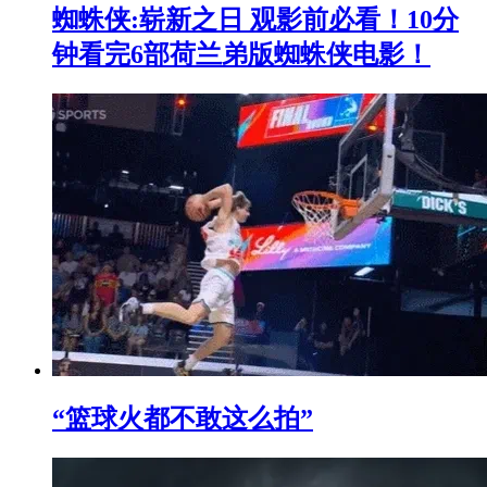
蜘蛛侠:崭新之日 观影前必看！10分
钟看完6部荷兰弟版蜘蛛侠电影！
“篮球火都不敢这么拍”