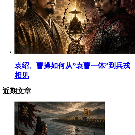
袁绍、曹操如何从”袁曹一体”到兵戎
相见
近期文章