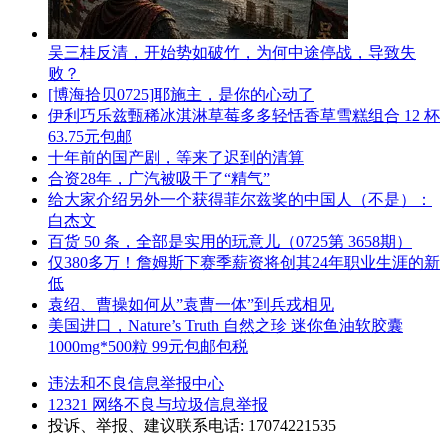
吴三桂反清，开始势如破竹，为何中途停战，导致失
败？
[博海拾贝0725]耶施主，是你的心动了
伊利巧乐兹甄稀冰淇淋草莓多多轻恬香草雪糕组合 12 杯
63.75元包邮
十年前的国产剧，等来了迟到的清算
合资28年，广汽被吸干了“精气”
给大家介绍另外一个获得菲尔兹奖的中国人（不是）：
白杰文
百货 50 条，全部是实用的玩意儿（0725第 3658期）
仅380多万！詹姆斯下赛季薪资将创其24年职业生涯的新
低
袁绍、曹操如何从”袁曹一体”到兵戎相见
美国进口，Nature’s Truth 自然之珍 迷你鱼油软胶囊
1000mg*500粒 99元包邮包税
违法和不良信息举报中心
12321 网络不良与垃圾信息举报
投诉、举报、建议联系电话: 17074221535