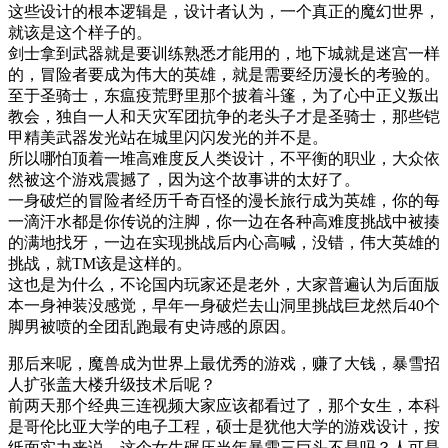
这些设计的根本逻辑是，设计者认为，一个真正的魔幻世界，
就该是这个样子的。
剑士拿到武器就是要训练熟悉才能用的，地下城就是迷宫一样
的，冒险者要成为伟大的英雄，就是需要经历漫长的考验的。
至于圣骑士，东瘟疫荒野里那个披着斗篷，为了心中正义叛出
教会，独自一人和天灾军团抗争的老头子才是圣骑士，那些铠
甲精美武器发光站在城里闪闪发光的并不是。
所以哪怕顶着一堆高难度反人类设计，不平衡的职业，大众依
然被这个游戏震撼了，因为这个故事讲的太好了。
一身破烂的冒险者经历千奇百怪的漫长旅行成为英雄，你的每
一滴汗水都是你传说的注脚，你一边在各种高难度挑战中被揍
的满地找牙，一边在实现挑战后内心高喊，没错，伟大英雄的
挑战，就TM该是这样的。
这也是为什么，不论国内玩家还是老外，大家普遍认为后面版
本一身神装没感觉，早年一身破烂去山洞里挑战巨龙然后40个
脚男被喷的全团乱跑最有史诗感的原因。
那后来呢，魔兽成为世界上最优秀的游戏，赚了大钱，暴雪招
人扩张盖大楼升级技术后呢？
前两天那个经典三连视频大家应该都看过了，那个女生，本科
是哥伦比亚大学的电子工程，硕士是犹他大学的游戏设计，按
纸面实力来说，这个女生碾压当年暴雪三巨头不是吗？人可是