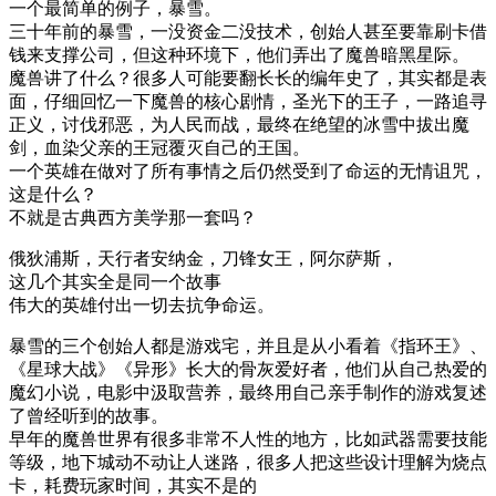
一个最简单的例子，暴雪。
三十年前的暴雪，一没资金二没技术，创始人甚至要靠刷卡借
钱来支撑公司，但这种环境下，他们弄出了魔兽暗黑星际。
魔兽讲了什么？很多人可能要翻长长的编年史了，其实都是表
面，仔细回忆一下魔兽的核心剧情，圣光下的王子，一路追寻
正义，讨伐邪恶，为人民而战，最终在绝望的冰雪中拔出魔
剑，血染父亲的王冠覆灭自己的王国。
一个英雄在做对了所有事情之后仍然受到了命运的无情诅咒，
这是什么？
不就是古典西方美学那一套吗？
俄狄浦斯，天行者安纳金，刀锋女王，阿尔萨斯，
这几个其实全是同一个故事
伟大的英雄付出一切去抗争命运。
暴雪的三个创始人都是游戏宅，并且是从小看着《指环王》、
《星球大战》《异形》长大的骨灰爱好者，他们从自己热爱的
魔幻小说，电影中汲取营养，最终用自己亲手制作的游戏复述
了曾经听到的故事。
早年的魔兽世界有很多非常不人性的地方，比如武器需要技能
等级，地下城动不动让人迷路，很多人把这些设计理解为烧点
卡，耗费玩家时间，其实不是的