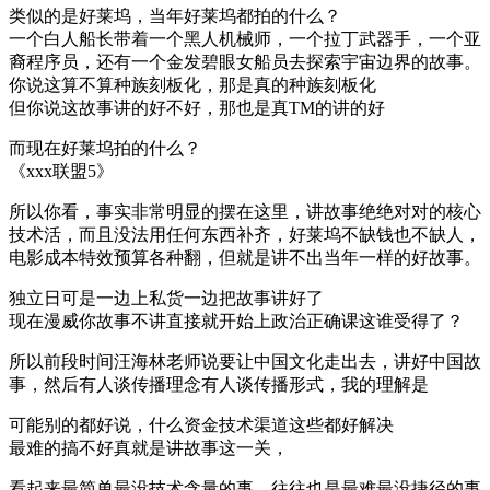
类似的是好莱坞，当年好莱坞都拍的什么？
一个白人船长带着一个黑人机械师，一个拉丁武器手，一个亚
裔程序员，还有一个金发碧眼女船员去探索宇宙边界的故事。
你说这算不算种族刻板化，那是真的种族刻板化
但你说这故事讲的好不好，那也是真TM的讲的好
而现在好莱坞拍的什么？
《xxx联盟5》
所以你看，事实非常明显的摆在这里，讲故事绝绝对对的核心
技术活，而且没法用任何东西补齐，好莱坞不缺钱也不缺人，
电影成本特效预算各种翻，但就是讲不出当年一样的好故事。
独立日可是一边上私货一边把故事讲好了
现在漫威你故事不讲直接就开始上政治正确课这谁受得了？
所以前段时间汪海林老师说要让中国文化走出去，讲好中国故
事，然后有人谈传播理念有人谈传播形式，我的理解是
可能别的都好说，什么资金技术渠道这些都好解决
最难的搞不好真就是讲故事这一关，
看起来最简单最没技术含量的事，往往也是最难最没捷径的事