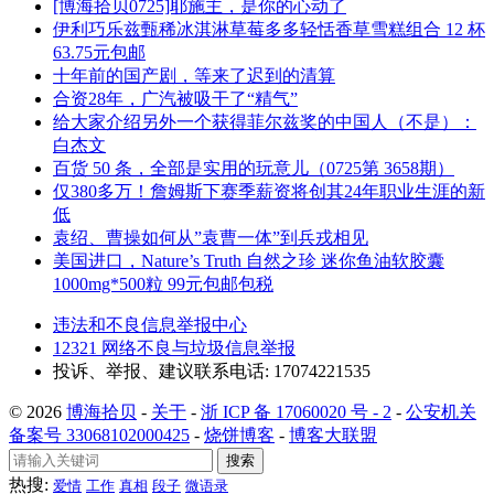
[博海拾贝0725]耶施主，是你的心动了
伊利巧乐兹甄稀冰淇淋草莓多多轻恬香草雪糕组合 12 杯
63.75元包邮
十年前的国产剧，等来了迟到的清算
合资28年，广汽被吸干了“精气”
给大家介绍另外一个获得菲尔兹奖的中国人（不是）：
白杰文
百货 50 条，全部是实用的玩意儿（0725第 3658期）
仅380多万！詹姆斯下赛季薪资将创其24年职业生涯的新
低
袁绍、曹操如何从”袁曹一体”到兵戎相见
美国进口，Nature’s Truth 自然之珍 迷你鱼油软胶囊
1000mg*500粒 99元包邮包税
违法和不良信息举报中心
12321 网络不良与垃圾信息举报
投诉、举报、建议联系电话: 17074221535
© 2026
博海拾贝
-
关于
-
浙 ICP 备 17060020 号 - 2
-
公安机关
备案号 33068102000425
-
烧饼博客
-
博客大联盟
搜索
热搜:
爱情
工作
真相
段子
微语录