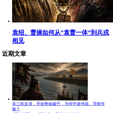
袁绍、曹操如何从”袁曹一体”到兵戎
相见
近期文章
吴三桂反清，开始势如破竹，为何中途停战，导致失
败？