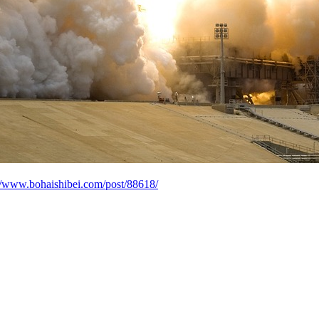
://www.bohaishibei.com/post/88618/