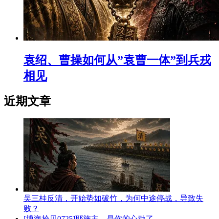
袁绍、曹操如何从”袁曹一体”到兵戎
相见
近期文章
吴三桂反清，开始势如破竹，为何中途停战，导致失
败？
[博海拾贝0725]耶施主，是你的心动了