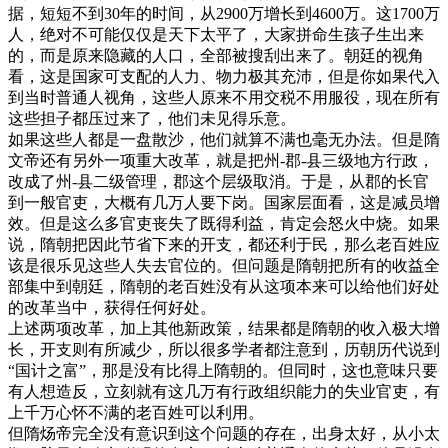
据，短短不到30年的时间，从2900万增长到4600万。这1700万
人，绝对不可能仅仅是天下太平了，大家拼命生孩子生出来
的，而是原来隐藏的人口，全部被搜刮出来了。朝廷的视角
看，这是国家可支配的人力、物力极其充沛，但是你如果代入
到当时普通人视角，这些人原来不用交税不用服役，现在所有
这些担子都压过来了，他们未见得乐意。
如果这些人都是一盘散沙，他们就算不满也毫无办法。但是隋
文帝还有另外一项重大改革，就是把州-郡-县三级地方行政，
改成了州-县二级管理，郡这个层级取消。于是，从郡的长官
到一般官吏，大概有几万人要下岗。国家层面看，这是减员增
效。但是这么多官吏丧失了既得利益，肯定会怒火中烧。如果
说，隋朝把因此节省下来的开支，都还利于民，那么老百姓应
该是很乐见这些人失去官位的。但问题是隋朝把所有的收益全
部集中到朝廷，隋朝的老百姓没有从这项本来可以给他们好处
的改革当中，获得任何好处。
上述两项改革，加上其他新政策，结果都是隋朝的收入极大增
长，开支则有所减少，所以很多学者都注意到，历朝历代说到
“国计之富”，那是没有比得上隋朝的。但同时，这也意味只要
有人想造反，立刻就有这几万有行政组织能力的失业官吏，有
上千万心怀不满的老百姓可以利用。
但隋炀帝完全没有意识到这个问题的存在，出身太好，从小太