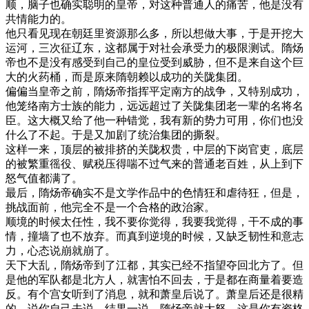
顺，脑子也确实聪明的皇帝，对这种普通人的痛苦，他是没有
共情能力的。
他只看见现在朝廷里资源那么多，所以想做大事，于是开挖大
运河，三次征辽东，这都属于对社会承受力的极限测试。隋炀
帝也不是没有感受到自己的皇位受到威胁，但不是来自这个巨
大的火药桶，而是原来隋朝赖以成功的关陇集团。
偏偏当皇帝之前，隋炀帝指挥平定南方的战争，又特别成功，
他笼络南方士族的能力，远远超过了关陇集团老一辈的名将名
臣。这大概又给了他一种错觉，我有新的势力可用，你们也没
什么了不起。于是又加剧了统治集团的撕裂。
这样一来，顶层的被排挤的关陇权贵，中层的下岗官吏，底层
的被繁重徭役、赋税压得喘不过气来的普通老百姓，从上到下
怒气值都满了。
最后，隋炀帝确实不是文学作品中的色情狂和虐待狂，但是，
挑战面前，他完全不是一个合格的政治家。
顺境的时候太任性，我不要你觉得，我要我觉得，干不成的事
情，撞墙了也不放弃。而真到逆境的时候，又缺乏韧性和意志
力，心态说崩就崩了。
天下大乱，隋炀帝到了江都，其实已经不指望夺回北方了。但
是他的军队都是北方人，就害怕不回去，于是都在商量着要造
反。有个宫女听到了消息，就和萧皇后说了。萧皇后还是很精
的，说你自己去说。结果一说，隋炀帝就大怒，这是你有资格