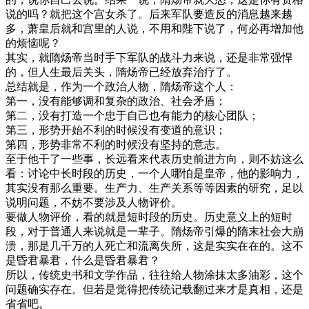
说的吗？就把这个宫女杀了。后来军队要造反的消息越来越
多，萧皇后就和宫里的人说，不用和陛下说了，何必再增加他
的烦恼呢？
其实，就隋炀帝当时手下军队的战斗力来说，还是非常强悍
的，但人生最后关头，隋炀帝已经放弃治疗了。
总结就是，作为一个政治人物，隋炀帝这个人：
第一，没有能够调和复杂的政治、社会矛盾；
第二，没有打造一个忠于自己也有能力的核心团队；
第三，形势开始不利的时候没有变道的意识；
第四，形势非常不利的时候没有坚持的意志。
至于他干了一些事，长远看来代表历史前进方向，则不妨这么
看：讨论中长时段的历史，一个人哪怕是皇帝，他的影响力，
其实没有那么重要。生产力、生产关系等等因素的研究，足以
说明问题，不妨不要涉及人物评价。
要做人物评价，看的就是短时段的历史。历史意义上的短时
段，对于普通人来说就是一辈子。隋炀帝引爆的隋末社会大崩
溃，那是几千万的人死亡和流离失所，这是实实在在的。这不
是昏君暴君，什么是昏君暴君？
所以，传统史书和文学作品，往往给人物涂抹太多油彩，这个
问题确实存在。但若是觉得把传统记载翻过来才是真相，还是
省省吧。