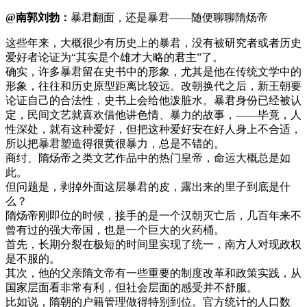
@南郭刘勃：
暴君翻面，还是暴君——随便聊聊隋炀帝
这些年来，大概很少有历史上的暴君，没有被研究者或者历史
爱好者论证为“其实是个雄才大略的君主”了。
确实，许多暴君留在史书中的形象，尤其是他在传统文学中的
形象，往往和历史原型距离比较远。改朝换代之后，新王朝要
论证自己的合法性，史书上会给他泼脏水。暴君身份已经被认
定，民间文艺就喜欢借他讲色情、暴力的故事，——毕竟，人
性深处，就有这种爱好，但把这种爱好安在好人身上不合适，
所以把暴君塑造得很黄很暴力，总是不错的。
商纣、隋炀帝之类文艺作品中的热门皇帝，命运大概总是如
此。
但问题是，剥掉外面这层暴君的皮，露出来的里子到底是什
么？
隋炀帝刚即位的时候，接手的是一个汉朝灭亡后，几百年来不
曾有过的强大帝国，也是一个巨大的火药桶。
首先，长期分裂在极短的时间里实现了统一，南方人对现政权
是不服的。
其次，他的父亲隋文帝有一些重要的制度改革和政策实践，从
国家层面看非常有利，但社会层面的感受并不舒服。
比如说，隋朝的户籍管理做得特别到位。官方统计的人口数