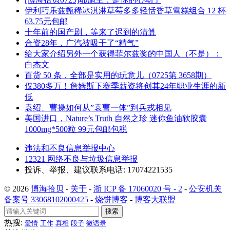
伊利巧乐兹甄稀冰淇淋草莓多多轻恬香草雪糕组合 12 杯
63.75元包邮
十年前的国产剧，等来了迟到的清算
合资28年，广汽被吸干了“精气”
给大家介绍另外一个获得菲尔兹奖的中国人（不是）：
白杰文
百货 50 条，全部是实用的玩意儿（0725第 3658期）
仅380多万！詹姆斯下赛季薪资将创其24年职业生涯的新
低
袁绍、曹操如何从”袁曹一体”到兵戎相见
美国进口，Nature’s Truth 自然之珍 迷你鱼油软胶囊
1000mg*500粒 99元包邮包税
违法和不良信息举报中心
12321 网络不良与垃圾信息举报
投诉、举报、建议联系电话: 17074221535
© 2026
博海拾贝
-
关于
-
浙 ICP 备 17060020 号 - 2
-
公安机关
备案号 33068102000425
-
烧饼博客
-
博客大联盟
搜索
热搜:
爱情
工作
真相
段子
微语录