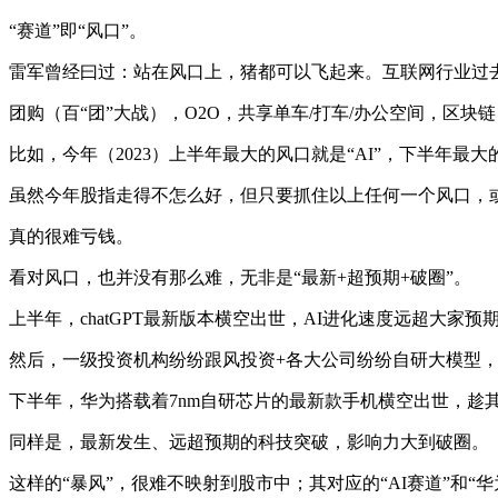
“赛道”即“风口”。
雷军曾经曰过：站在风口上，猪都可以飞起来。互联网行业过去
团购（百“团”大战），O2O，共享单车/打车/办公空间，区
比如，今年（2023）上半年最大的风口就是“AI”，下半年最
虽然今年股指走得不怎么好，但只要抓住以上任何一个风口，
真的很难亏钱。
看对风口，也并没有那么难，无非是“最新+超预期+破圈”。
上半年，chatGPT最新版本横空出世，AI进化速度远超大家
然后，一级投资机构纷纷跟风投资+各大公司纷纷自研大模型
下半年，华为搭载着7nm自研芯片的最新款手机横空出世，趁其强势
同样是，最新发生、远超预期的科技突破，影响力大到破圈。
这样的“暴风”，很难不映射到股市中；其对应的“AI赛道”和“华