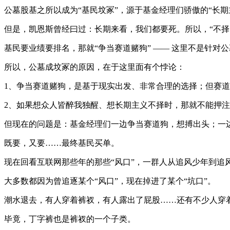
公墓股基之所以成为“基民坟冢”，源于基金经理们骄傲的“长期
但是，凯恩斯曾经曰过：长期来看，我们都要死。所以，“不择
基民要业绩要排名，那就“争当赛道赌狗” —— 这里不是针对
所以，公墓成坟冢的原因，在于这里面有个悖论：
1、争当赛道赌狗，是基于现实出发、非常合理的选择；但赛
2、如果想众人皆醉我独醒、想长期主义不择时，那就不能押注
但现在的问题是：基金经理们一边争当赛道狗，想搏出头；一
既要，又要……最终基民买单。
现在回看互联网那些年的那些“风口”，一群人从追风少年到追
大多数都因为曾追逐某个“风口”，现在掉进了某个“坑口”。
潮水退去，有人穿着裤衩，有人露出了屁股……还有不少人穿
毕竟，丁字裤也是裤衩的一个子类。