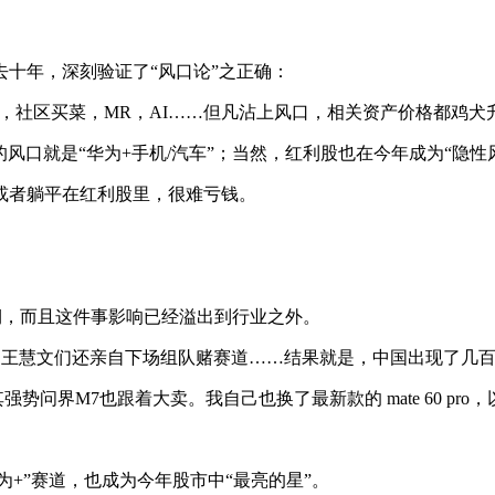
十年，深刻验证了“风口论”之正确：
块链，社区买菜，MR，AI……但凡沾上风口，相关资产价格都鸡犬
大的风口就是“华为+手机/汽车”；当然，红利股也在今年成为“隐
或者躺平在红利股里，很难亏钱。
预期，而且这件事影响已经溢出到行业之外。
，王慧文们还亲自下场组队赌赛道……结果就是，中国出现了几
问界M7也跟着大卖。我自己也换了最新款的 mate 60 pro
为+”赛道，也成为今年股市中“最亮的星”。