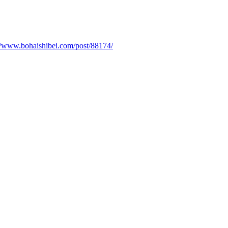
://www.bohaishibei.com/post/88174/