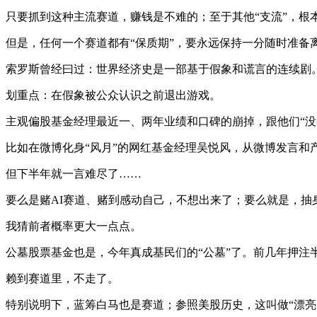
只要抓到这种主流赛道，赚钱是不难的；至于其他“支流”，根
但是，任何一个赛道都有“保质期”，要永远保持一分随时准备
索罗斯曾经曰过：世界经济史是一部基于假象和谎言的连续剧
划重点：在假象被公众认识之前退出游戏。
主观偏股基金经理最近一、两年业绩和口碑的崩掉，跟他们“没
比如在微博化身“风月”的网红基金经理吴悦风，从微博发言和
但下半年就一言难尽了……
要么是赌AI赛道、赌到感动自己，不想出来了；要么就是，抽
我猜前者概率更大一点点。
公墓股票基金也是，今年真成基民们的“公墓”了。前几年押注
赖到赛道里，不走了。
特别说明下，蓝筹白马也是赛道；参照美股历史，这叫做“漂亮5