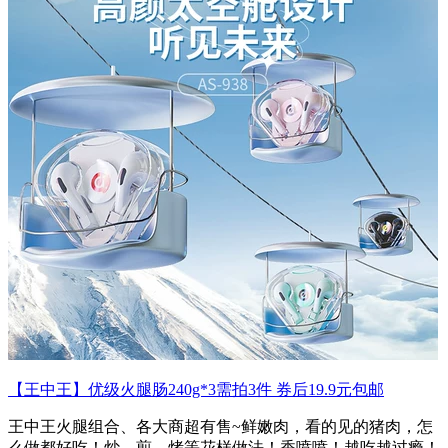
【王中王】优级火腿肠240g*3需拍3件 券后19.9元包邮
王中王火腿组合、各大商超有售~鲜嫩肉，看的见的猪肉，怎
么做都好吃！炒，煎，烤等花样做法！香喷喷！越吃越过瘾！