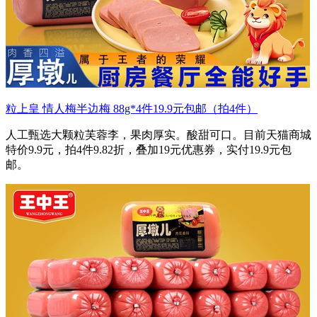
粒上皇 情人梅半边梅 88g*4件19.9元包邮（拍4件）
人工甄选大颗粒芙蓉李，果肉厚实。酸甜可口。目前天猫商城
特价9.9元，拍4件9.82折，叠加19元优惠券，实付19.9元包
邮。