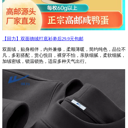
【回力】双面德绒打底衫劵后29.9元包邮
双面绒，贴身相伴，内外兼修，柔顺薄暖，简约纯色，品位不
凡，多彩搭配，赏心悦目，裸穿不怕，亲肤细腻，柔软细腻，
加绒密绒，锁温锁热，适应多种天气出行。