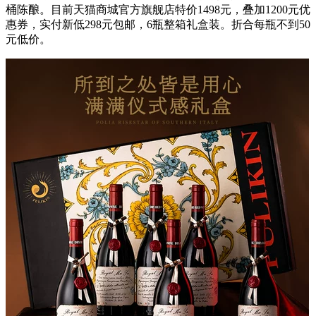
桶陈酿。目前天猫商城官方旗舰店特价1498元，叠加1200元优
惠券，实付新低298元包邮，6瓶整箱礼盒装。折合每瓶不到50
元低价。