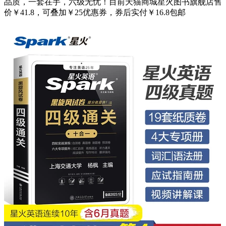
品质，一套在手，六级无忧！目前天猫商城星火图书旗舰店售
价￥41.8，可叠加￥25优惠券，券后实付￥16.8包邮