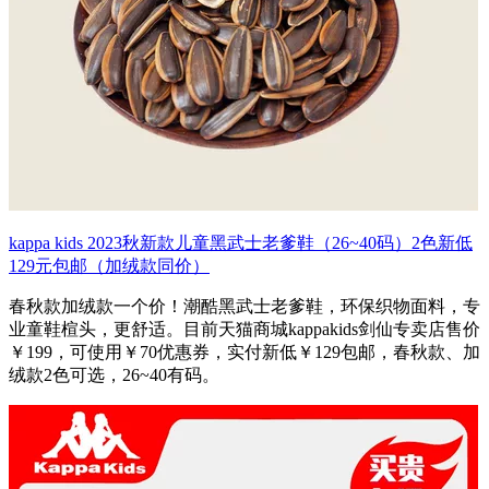
kappa kids 2023秋新款儿童黑武士老爹鞋（26~40码）2色新低
129元包邮（加绒款同价）
春秋款加绒款一个价！潮酷黑武士老爹鞋，环保织物面料，专
业童鞋楦头，更舒适。目前天猫商城kappakids剑仙专卖店售价
￥199，可使用￥70优惠券，实付新低￥129包邮，春秋款、加
绒款2色可选，26~40有码。