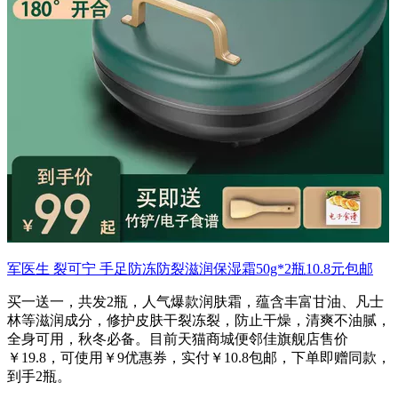
军医生 裂可宁 手足防冻防裂滋润保湿霜50g*2瓶10.8元包邮
买一送一，共发2瓶，人气爆款润肤霜，蕴含丰富甘油、凡士
林等滋润成分，修护皮肤干裂冻裂，防止干燥，清爽不油腻，
全身可用，秋冬必备。目前天猫商城便邻佳旗舰店售价
￥19.8，可使用￥9优惠券，实付￥10.8包邮，下单即赠同款，
到手2瓶。