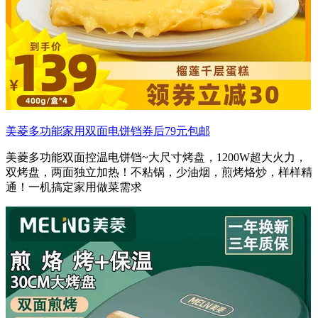
美菱多功能家用双面电饼铛券后79元包邮
美菱多功能双面控温电饼铛~大尺寸烤盘，1200W超大火力，
双烤盘，两面独立加热！不粘锅，少油烟，煎烤烙炒，样样精
通！一机搞定家用做菜需求