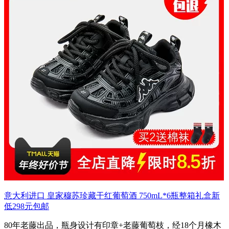
意大利进口 皇家穆苏珍藏干红葡萄酒 750mL*6瓶整箱礼盒新
低298元包邮
80年老藤出品，瓶身设计有印章+老藤葡萄枝，经18个月橡木