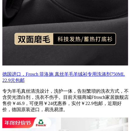
德国进口，Frosch 菲洛施 真丝羊毛羊绒衫专用洗涤剂750ML
22.9元包邮
专为羊毛真丝清洗设计，洗护一体，告别繁琐的洗衣方式，不
含荧光漂白剂，洗衣不伤手。目前天猫商城Ffrosch家居旗舰店
售价￥46.9，可使用￥24优惠券，实付￥22.9包邮，近期好
价，德国原装进口，易洗易漂。