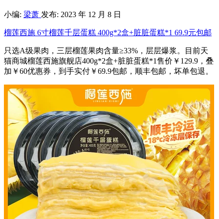
小编:
梁萧
发布: 2023 年 12 月 8 日
榴莲西施 6寸榴莲千层蛋糕 400g*2盒+脏脏蛋糕*1 69.9元包邮
只选A级果肉，三层榴莲果肉含量≥33%，层层爆浆。目前天
猫商城榴莲西施旗舰店400g*2盒+脏脏蛋糕*1售价￥129.9，叠
加￥60优惠券，到手实付￥69.9包邮，顺丰包邮，坏单包退。