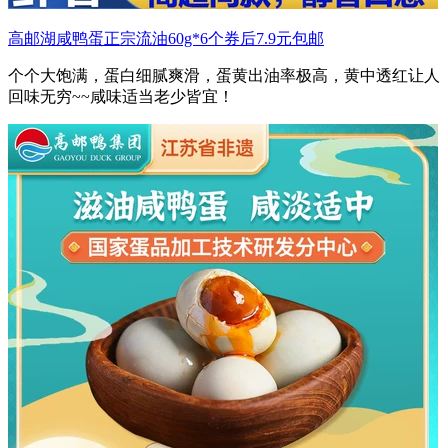
高邮湖咸鸭蛋正宗流油60g*6个券后7.9元包邮
个个大饱满，蛋白细腻爽滑，蛋黄出油率极高，黄中透红让人
回味无穷~~咸味适当老少皆宜！