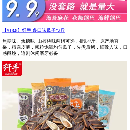
【¥18.8】纤手 多口味瓜子*2斤
焦糖味、焦糖味+山核桃味两组可选，折9.4/斤。原产地直
采，精选皮薄，颗粒饱满均匀瓜子，先煮后烤，细致入味，口
感酥脆，追剧休闲磨牙必备