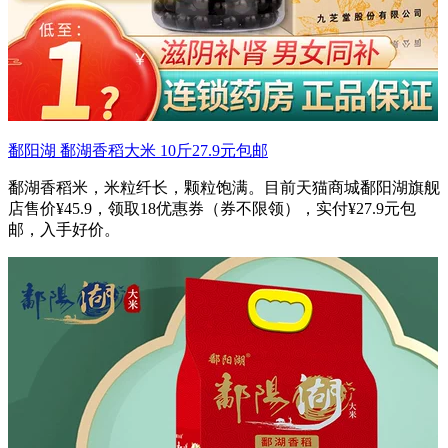
鄱阳湖 鄱湖香稻大米 10斤27.9元包邮
鄱湖香稻米，米粒纤长，颗粒饱满。目前天猫商城鄱阳湖旗舰
店售价¥45.9，领取18优惠券（券不限领），实付¥27.9元包
邮，入手好价。