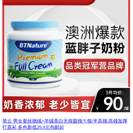
简云 男女蚕丝德绒×羊绒蛋白无痕圆领/V领/半高领/高领加厚
打底衫 多色新低29.9元包邮起