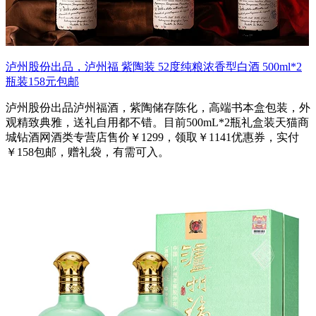
泸州股份出品，泸州福 紫陶装 52度纯粮浓香型白酒 500ml*2
瓶装158元包邮
泸州股份出品泸州福酒，紫陶储存陈化，高端书本盒包装，外
观精致典雅，送礼自用都不错。目前500mL*2瓶礼盒装天猫商
城钻酒网酒类专营店售价￥1299，领取￥1141优惠券，实付
￥158包邮，赠礼袋，有需可入。