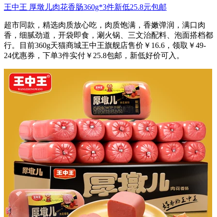
王中王 厚墩儿肉花香肠360g*3件新低25.8元包邮
超市同款，精选肉质放心吃，肉质饱满，香嫩弹润，满口肉
香，细腻劲道，开袋即食，涮火锅、三文治配料、泡面搭档都
行。目前360g天猫商城王中王旗舰店售价￥16.6，领取￥49-
24优惠券，下单3件实付￥25.8包邮，新低好价可入。