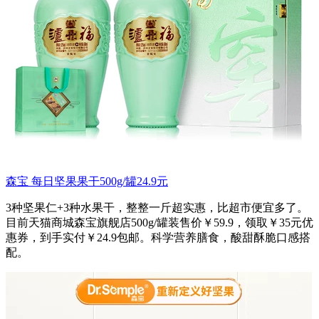
森宝 每日坚果果干500g/罐24.9元
3种坚果仁+3种水果干，整整一斤超实惠，比超市便宜多了。
目前天猫商城森宝旗舰店500g/罐装售价￥59.9，领取￥35元优
惠券，到手实付￥24.9包邮。科学营养膳食，酸甜酥脆口感搭
配。