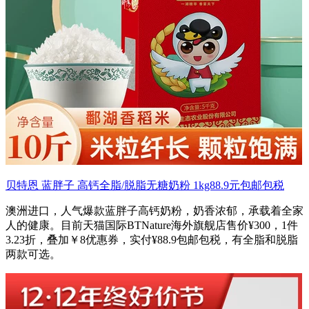
贝特恩 蓝胖子 高钙全脂/脱脂无糖奶粉 1kg88.9元包邮包税
澳洲进口，人气爆款蓝胖子高钙奶粉，奶香浓郁，承载着全家
人的健康。目前天猫国际BTNature海外旗舰店售价¥300，1件
3.23折，叠加￥8优惠券，实付¥88.9包邮包税，有全脂和脱脂
两款可选。