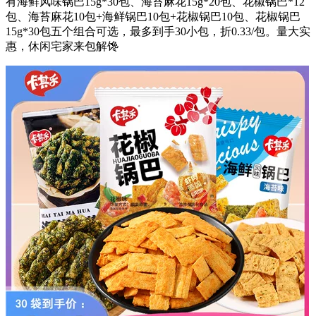
有海鲜风味锅巴15g*30包、海苔麻花15g*20包、花椒锅巴*12
包、海苔麻花10包+海鲜锅巴10包+花椒锅巴10包、花椒锅巴
15g*30包五个组合可选，最多到手30小包，折0.33/包。量大实
惠，休闲宅家来包解馋