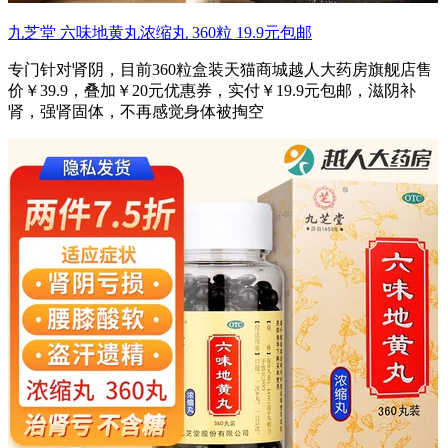
九芝堂 六味地黄丸浓缩丸 360粒 19.9元包邮
专门针对肾阴，目前360粒盒装天猫商城越人大药房旗舰店售
价￥39.9，叠加￥20元优惠券，实付￥19.9元包邮，滋阴补
肾，强肾固体，不再感觉身体被掏空