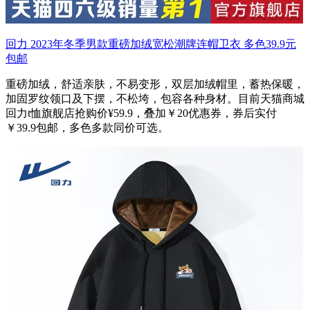
回力 2023年冬季男款重磅加绒宽松潮牌连帽卫衣 多色39.9元
包邮
重磅加绒，舒适亲肤，不易变形，双层加绒帽里，蓄热保暖，
加固罗纹领口及下摆，不松垮，包容各种身材。目前天猫商城
回力t恤旗舰店抢购价¥59.9，叠加￥20优惠券，券后实付
￥39.9包邮，多色多款同价可选。