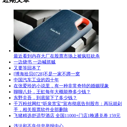
最近看到内存大厂在股票市场上被疯狂砍杀
一边烧书 一边喊抓贼
又要等回本了
[博海拾贝0728]不是一家不蹲一窝
中国汽车工业的四十年
在张爱玲的小说里，有一种非常奇特的婚姻现象
聊聊八卦，王虹每年大概能挣多少钱？
东野圭吾，到底留下了多少钱？
千万粉丝网红“听泉赏宝”宣布彻底告别股市：再玩就剁
手，相关股票软件全部删除
飞猪精选舒适型酒店 全国11000+门店1晚通兑券 159元
违法和不良信息举报中心