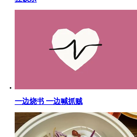
一边烧书 一边喊抓贼