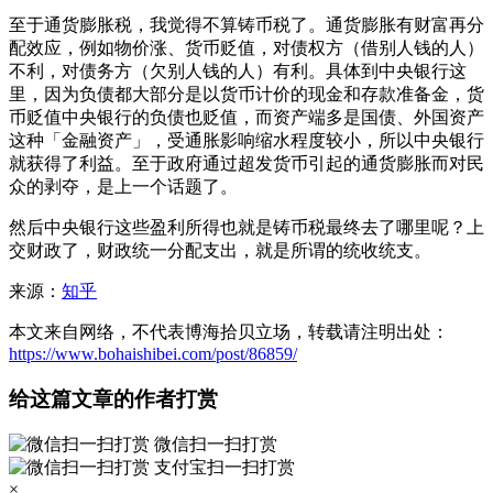
至于通货膨胀税，我觉得不算铸币税了。通货膨胀有财富再分
配效应，例如物价涨、货币贬值，对债权方（借别人钱的人）
不利，对债务方（欠别人钱的人）有利。具体到中央银行这
里，因为负债都大部分是以货币计价的现金和存款准备金，货
币贬值中央银行的负债也贬值，而资产端多是国债、外国资产
这种「金融资产」，受通胀影响缩水程度较小，所以中央银行
就获得了利益。至于政府通过超发货币引起的通货膨胀而对民
众的剥夺，是上一个话题了。
然后中央银行这些盈利所得也就是铸币税最终去了哪里呢？上
交财政了，财政统一分配支出，就是所谓的统收统支。
来源：
知乎
本文来自网络，不代表博海拾贝立场，转载请注明出处：
https://www.bohaishibei.com/post/86859/
给这篇文章的作者打赏
微信扫一扫打赏
支付宝扫一扫打赏
×