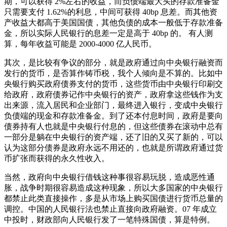
期，可以获得 2%左右的收益，而负债端最大头的存款准备金
只需要支付 1.62%的利息，中间可获得 40bp 息差。而其他资
产收益大都高于美国国债，其他负债的成本一般低于存款准备
金，所以实际人民银行的息差一定是高于 40bp 的。 有人测
算，每年收益可能是 2000-4000 亿人民币。
其次，是比较有争议的部分，就是政府通过向中央银行融资而
发行的货币，是否算作铸币税，我个人倾向是不算的。比如中
央银行购买政府债券支付的货币，这些货币由中央银行印刷交
给政府，政府债券记作中央银行的资产，政府拿这些钱作为支
出来源，流入居民和企业部门，最终进入银行，变成中央银行
负债端的现金和存款准备金。到了还本付息时间，政府是要向
债券持有人也就是中央银行付息的，但这些债券在滚动中总有
一部分是躺在中央银行的资产端，还了旧的又买了新的，可以
认为这部分债券是政府永远不用还的，也就是所谓政府通过货
币扩张而获得的永久性收入。
当然，政府向中央银行借钱这种事很容易玩脱，造成恶性通
胀，战争时期很容易造成这种现象，所以大多国家的中央银行
都禁止此类直接操作，多是从市场上购买国债进行货币总量的
调控。中国的人民银行法也禁止直接向政府融资。07 年成立
中投时，财政部向人民银行发了一笔特殊国债，算是特例。