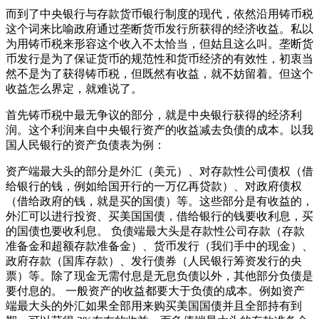
而到了中央银行与存款货币银行制度的现代，依然沿用铸币税
这个词来比喻政府通过垄断货币发行所获得的经济收益。私以
为用铸币税来形容这个收入不太恰当，但姑且这么叫。垄断货
币发行是为了保证货币的规范性和货币经济的有效性，初衷当
然不是为了获得铸币税，但既然有收益，就不妨留着。但这个
收益怎么界定，就难说了。
首先铸币税中最无争议的部分，就是中央银行获得的经济利
润。这个利润来自中央银行资产的收益减去负债的成本。以我
国人民银行的资产负债表为例：
资产端最大头的部分是外汇（美元）、对存款性公司债权（借
给银行的钱，例如给国开行的一万亿再贷款）、对政府债权
（借给政府的钱，就是买的国债）等。这些部分是有收益的，
外汇可以进行投资、买美国国债，借给银行的钱要收利息，买
的国债也要收利息。 负债端最大头是存款性公司存款（存款
准备金和超额存款准备金）、货币发行（我们手中的现金）、
政府存款（国库存款）、发行债券（人民银行筹资发行的央
票）等。除了现金无需付息是无息负债以外，其他部分负债是
要付息的。 一般资产的收益都要大于负债的成本。例如资产
端最大头的外汇如果全部用来购买美国国债并且全部持有到