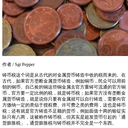
作者 / Sgt Pepper
铸币税这个词是从古代的对金属货币铸造中收的税而来的。在
古代，如果官方垄断金属货币铸造，例如铜币，民众可以用前
朝的铜币、自己捡的铜这些铜金属去官方重铸可流通的官方铜
币，官方要一定比例的税，就是铸币税；如果官方没有垄断金
属货币铸造，就是说你只要有金属就可以自行铸造，需要向官
方缴纳一定的类似于授权费、许可费之类的费用，这也是铸币
税；还有就是官方铸造不足额的货币，例如面值十两的银锭实
际只有八两，这被称作铸币税，但其实是超发货币引起的「通
货膨胀税」，通货膨胀税与铸币税并不完全是一个东西。