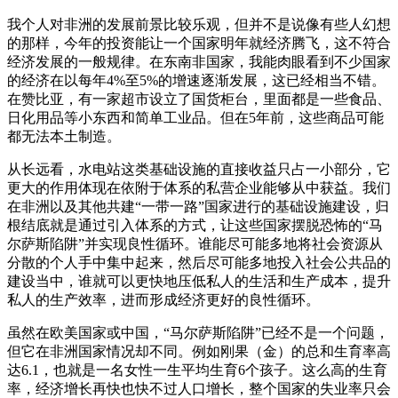
我个人对非洲的发展前景比较乐观，但并不是说像有些人幻想
的那样，今年的投资能让一个国家明年就经济腾飞，这不符合
经济发展的一般规律。在东南非国家，我能肉眼看到不少国家
的经济在以每年4%至5%的增速逐渐发展，这已经相当不错。
在赞比亚，有一家超市设立了国货柜台，里面都是一些食品、
日化用品等小东西和简单工业品。但在5年前，这些商品可能
都无法本土制造。
从长远看，水电站这类基础设施的直接收益只占一小部分，它
更大的作用体现在依附于体系的私营企业能够从中获益。我们
在非洲以及其他共建“一带一路”国家进行的基础设施建设，归
根结底就是通过引入体系的方式，让这些国家摆脱恐怖的“马
尔萨斯陷阱”并实现良性循环。谁能尽可能多地将社会资源从
分散的个人手中集中起来，然后尽可能多地投入社会公共品的
建设当中，谁就可以更快地压低私人的生活和生产成本，提升
私人的生产效率，进而形成经济更好的良性循环。
虽然在欧美国家或中国，“马尔萨斯陷阱”已经不是一个问题，
但它在非洲国家情况却不同。例如刚果（金）的总和生育率高
达6.1，也就是一名女性一生平均生育6个孩子。这么高的生育
率，经济增长再快也快不过人口增长，整个国家的失业率只会