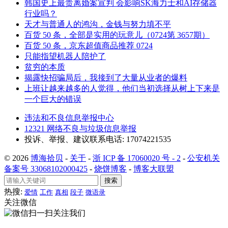
韩国史上最贵离婚案宣判 会影响SK海力士和AI存储器
行业吗？
天才与普通人的鸿沟，金钱与努力填不平
百货 50 条，全部是实用的玩意儿（0724第 3657期）
百货 50 条，京东超值商品推荐 0724
只能指望机器人陪护了
贫穷的本质
揭露快招骗局后，我接到了大量从业者的爆料
上班让越来越多的人觉得，他们当初选择从树上下来是
一个巨大的错误
违法和不良信息举报中心
12321 网络不良与垃圾信息举报
投诉、举报、建议联系电话: 17074221535
© 2026
博海拾贝
-
关于
-
浙 ICP 备 17060020 号 - 2
-
公安机关
备案号 33068102000425
-
烧饼博客
-
博客大联盟
搜索
热搜:
爱情
工作
真相
段子
微语录
关注微信