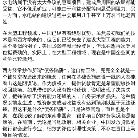
水电站属于没有太大争议的惠民项目，建成后周围的农民都能
受益。它不像采矿业，可能由于利益分配等问题受到阻力。另
一方面，水电站的建设过程中会雇用几千甚至上万名当地老百
姓。
在大型工程领域，中国已经有着绝对优势。虽然最初我们的技
术是向西方学来的，但它们已经失去了建设大型工程的能力。
举个类似的例子，美国1969年就已经登月，但现在想再次登月
也挺费劲的。实际上，在大型工程领域，现在是中国企业间的
竞争比较激烈。
西方经常炒作所谓“债务陷阱”，这自始至终、完完全全就是一
个被凭空捏造出来的概念，任何在基础设施建设一线的人都能
看出这是阴谋论。作为债权人，提供贷款肯定是希望能够按时
收回款项。如果借债的人没有按时还钱，说明出现了决策失
误，把钱借给了没有能力还钱的人，自身要承担损失。这种情
况以前发生过，投资超支或者收益没有达到预期以至于无法还
钱。但这不是什么“债务陷阱”，只是决策问题，而且也是个
案。在我比较了解的东南非国家，很多项目的财务状况都是健
康的。在前期，无论是当地政府、相关企业、中国发放贷款的
银行都会进行专业、细致的评估以理性决策，不存在盲目上马
项目的情况。