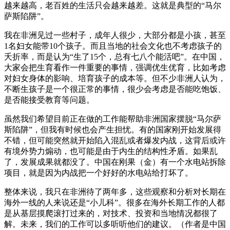
越来越高，老百姓的生活只会越来越差。这就是典型的“马尔
萨斯陷阱”。
我在非洲见过一些村子，成年人很少，大部分都是小孩，甚至
1名妇女能带10个孩子。而且当地的社会文化也不考虑孩子的
夭折率，而是认为“生了15个，总有七八个能活吧”。在中国，
大家会把生育看作一件重要的事情，强调优生优育，比如考虑
对妇女身体的影响、培育孩子的成本等。但不少非洲人认为，
不断生孩子是一个很正常的事情，很少会考虑是否能吃饱饭、
是否能接受教育等问题。
虽然我们希望目前正在做的工作能帮助非洲国家摆脱“马尔萨
斯陷阱”，但我有时候也会产生担忧。有的国家刚开始发展得
不错，但可能突然就开始陷入混乱或者爆发内战，这背后或许
有境外势力煽动，也可能是由于内生的结构性矛盾。如果乱
了，发展成果就都没了。中国在刚果（金）有一个水电站拆除
项目，就是因为内战把一个好好的水电站给打坏了。
整体来说，我只在非洲待了两年多，这些观察和分析对长期在
海外一线的人来说还是“小儿科”。很多在海外长期工作的人都
是从基层摸爬滚打过来的，对技术、投资和当地情况都很了
解。未来，我们的工作可以多听听他们的建议。（作者是中国