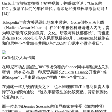
GoTo上市前特意拍摄了祝福视频，并骄傲地说：“GoTo的
IPO，激励了我们的年轻世代，给印尼经济成长增添新动能！
[14]”
Tokopedia与官方关系远比想象中紧密。GoTo创办人马卡麟
（Nadiem Anwar Makarim）在2019年被佐科邀请进入内阁，贵
为印尼“最有权势的教育、文化、研发与科技部部长”。而也正
是在TikTok Shop步步坠入风雨飘摇的8月，Tokopedia总裁则在
和印尼中小企业部长共同庆祝“2023年印尼中小微企业日”。
GoTo创办人马卡麟
在印尼市场占据超过30%市场份额的Shopee同样与雅加达关系
密切，禁令公布后，印尼贸易部长Zulkifli Hasan公开发声“感
谢Shopee”，理由是Shopee“帮助了中小企业”[15]。
在如此千丝万缕的线头之下，也不难理解TikTok电商负责人康
泽宇在内部沟通说，“这次事情发生的比较突然，背后原因比
较复杂[16]”。
而一位名为Dennies Soesanto的印尼商家在接受《纽约时报》
采访时表示，政府关停TikTok Shop印尼业务，想要保护的其