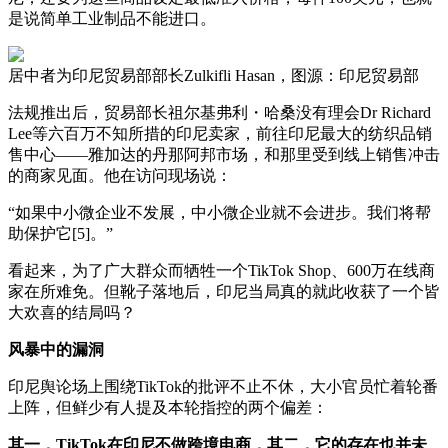
是说简单工业制品不能进口。
居中者为印尼贸易部部长Zulkifli Hasan，图源：印尼贸易部
法规推出后，贸易部长祖尔基弗利・哈桑没有理会Dr Richard
Lee等六百万不知所措的印尼卖家，前往印尼最大的纺织品销
售中心——雅加达的丹那阿邦市场，和那里受到线上销售冲击
的商家见面。他在访问现场说：
“如果中小微企业不发展，中小微企业就不会进步。我们将帮
助保护它[5]。”
看起来，为了广大群众而牺牲一个TikTok Shop、600万在线商
家在所难免。但靴子落地后，印尼当局真的就此收获了一个皆
大欢喜的结局吗？
风暴中的漏洞
印尼舆论场上围绕TikTok的批评不止不休，大小官员忙着轮番
上阵，但鲜少有人提及本轮指控的两个偏差：
其一，TikTok在印尼不做跨境电商，其二，它的存在也并未