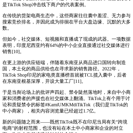
是TikTok Shop冲击线下商户的代表案例。
在传统的货架电商生态中，这些商家往往囊中羞涩、无力参与
搜索竞价排名，并因此成为徘徊在平台大盘边缘、沉默的大多
数。
但如今，社交媒体、短视频和直播成了现成的武器。一项数据
表明，印度尼西亚约有64%的中小企业直接通过社交媒体进行
销售[10]。
在更上游的供应链端，伴随着东南亚从商品进口国转向制造
国，本土化的商品供给也在寻求新的销售路径。2022年，
TikTok Shop印尼的家电类直播榜首就被TCL揽入囊中，后者
在东南亚根基深厚，开设大量工厂[11]。
于是当舆论场上的批评声四起、禁令陡然落地时，来自中小商
家和消费者的声援也在社交媒体上翻涌。TikTok上有个用于讨
论和质疑禁令的标签#KamiUMKMdiTikTok（我们是TikTok的
中小商家），相关内容浏览量已经超过1.7亿。
新的问题随之而来——既然TikTok既不在印尼当局有关“跨境
电商”的射程范围，也没有站在本土中小商家和企业的对立