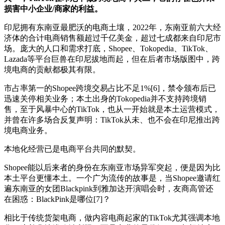
损害中小企业/商家的利益。
印尼拥有东南亚最肥沃的电商土壤，2022年，东南亚前六大经
济体的合计电商销售额超过千亿美金，超过七成都来自印尼市
场。庞大的人口和需求打底，Shopee、Tokopedia、TikTok、
Lazada等平台巨兽在印尼拔地而起，但在后者市场版图中，跨
境电商的贡献都极其有限。
市占率第一的Shopee跨境交易占比不足1%[6]，禁令颁布后已
迅速关停相关业务；本土出身的Tokopedia并不支持跨境销
售，至于风暴中心的TikTok，也从一开始就是本土运营模式，
并曾在许多场合反复声明：TikTok从未、也不会在印尼推出跨
境电商业务。
本地化经营已是电商平台共同的默契。
Shopee能以后来者的身份在东南亚市场异军突起，便是因为比
本土平台更懂本土。一个广为流传的故事是，当Shopee邀请红
遍东南亚的女团Blackpink到雅加达开演唱会时，友商高管还
在困惑：BlackPink是哪位[7]？
相比于传统货架电商，做内容电商起家的TikTok尤其强调本地