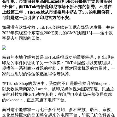
在印尼，市场份额更高的Lazada和Shopee都属于货真价实的
“外资”，而TikTok恰恰是印尼市场不折不扣的新秀。不过在
上线第二年，TikTok就从市场格局中挤占了5%的电商份额，
可能是这一点引发了印尼官方的不安。
如果没有这场变故，TikTok会继续在印尼市场迅速发展，并在
2023年实现整个东南亚200亿美元的GMV预测[13]——这个数
字是去年同期的四倍。
极致的本地化经营曾是TikTok获得成功的重要筹码，但出现在
印尼的事件则证明了另一个事实：TikTok固然可以突破组织、
规模等一系列商业难题的桎梏，但面对国家机器的力量时，一
家商业组织的命运依然显得命若飘萍。
在TikTok Shop的风波中，受益的不止是股价抬升的Shopee，
以及收敛新商家的Lazada。被印尼媒体视为国家荣耀、民族之
光的科技集团GoTo亦在其列：在印尼电商市场份额位居次席
的tokopedia，正是其旗下电商平台。
面对这个能够将一万七千多个岛屿、多种民族、语言、宗教、
文化差异巨大的岛国整合起来的电商平台，印尼总统佐科曾在