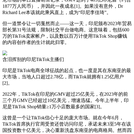
1877万人民币），并因此一夜成名[1]。如果没有意外，Dr
Richard Lee本该就此乘风直上，成为“印尼李佳琦”。
但一道禁令让一切戛然而止——这一天，印尼颁布2023年贸易
部长第31号法规，限制社交平台做电商。这意味着，包括600
万的TikTok卖家帐户，以及数以百万计使用TikTok Shop赚钱
的内容创作者的生计就此归零。
含泪挥别的印尼TikTok主播们
印尼是TikTok电商全球征战的起点，也一度是其在东南亚的最
大市场，当地人口超过2.78亿，而TikTok就拥有1.25亿用户
[2]。
2022年，TikTok在印尼的GMV超过25亿美元，在2023年的前
三个月GMV已经超过10亿美元，增速迅猛。今年上半年，印
尼是TikTok Shop销量≥1万小店数最多的国家[3]。
这曾是一个让TikTok信心十足的庞大市场。就在今年6月，
TikTok首席执行官周受资还曾访问印尼，承诺未来3至5年在该
国投资数十亿美元，决心重新洗盘东南亚的电商格局。然而四