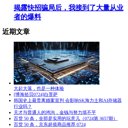
揭露快招骗局后，我接到了大量从业
者的爆料
近期文章
大起大落，也是一种体验
[博海拾贝0724]白菩萨
韩国史上最贵离婚案宣判 会影响SK海力士和AI存储器
行业吗？
天才与普通人的鸿沟，金钱与努力填不平
百货 50 条，全部是实用的玩意儿（0724第 3657期）
百货 50 条，京东超值商品推荐 0724