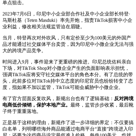
单点狙击。
2023年7月6日，印尼中小企业部合作社及中小企业部长特登·
马斯杜基（Teten Masduki）率先开炮，指责TikTok损害中小企
业利益，修改相关法规监管迫在眉睫。
当月，特登再次对外吹风，只有定价至少为100美元的外国产
品才能通过社交媒体平台卖货，因为印尼中小微企业无法与强
大的跨境产品竞争。
时间进入9月，事件迎来了更重磅的推进。印尼总统佐科亲自
下场，对TikTok Shop对小微企业产生的负面影响表示担忧，
强调TikTok应将安守社交媒体平台的角色本分。有了总统的带
头，此前多位对TikTok持中立态度的印尼官员也纷纷转变了态
度，指如果不加以监管，TikTok可能会威胁中小微企业。
有了官方层面反复吹风，新规出台也有了逻辑基础：
反对跨境
电商低价倾销，保护本地产业。
最终，监管步步收紧，最后靴
子终于重重落地。
正是基于这样的理由，新规作了进一步详细的界定：不仅要搞
白名单，列明哪些海外商品能通过电商平台“直接”跨境进入印
尼；还要为这些商品设定最低准入价格，每件100美元，也就