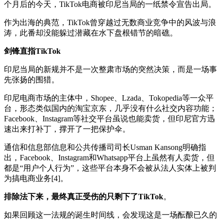
个月后的今天，TikTok电商被印尼当局的一纸禁令宣告出局。
作为出海的典范，TikTok曾穿越过无数商业竞争中的风波与浪
涛，此番却没能躲过潜藏在水下盘根错节的暗礁。
剑锋直指TikTok
印尼当局的新规并不是一次整肃市场的突然决策，而是一场事
先张扬的围猎。
印尼电商市场的主体中，Shopee、Lzada、Tokopedia等一众平
台，形态类似国内的淘宝京东，几乎没有什么社交内容功能；
Facebook、Instagram等社交平台虽说也能卖货，但印尼官方迅
速出来打补丁，撑开了一把保护伞。
通信和信息部信息和公共传播司司长Usman Kansong明确指
出，Facebook、Instagram和Whatsapp平台上虽然有人卖货，但
都是“用户个人行为”，这些平台本身不会被从法人实体上被判
为搞电商业务[4]。
排除法下来，最终真正受伤的只剩下了TikTok
。
如果回顾这一法规的诞生时间线，会发现这是一场酝酿已久的