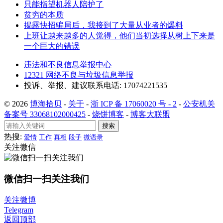
只能指望机器人陪护了
贫穷的本质
揭露快招骗局后，我接到了大量从业者的爆料
上班让越来越多的人觉得，他们当初选择从树上下来是
一个巨大的错误
违法和不良信息举报中心
12321 网络不良与垃圾信息举报
投诉、举报、建议联系电话: 17074221535
© 2026
博海拾贝
-
关于
-
浙 ICP 备 17060020 号 - 2
-
公安机关
备案号 33068102000425
-
烧饼博客
-
博客大联盟
搜索
热搜:
爱情
工作
真相
段子
微语录
关注微信
微信扫一扫关注我们
关注微博
Telegram
返回顶部