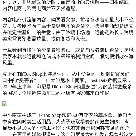
化，这并非地缘政治所限，而是商业的最优解——归根结底，
内容电商与跨境电商并不天然适配。
内容电商引流靠内容，购买看兴趣。前者意味着流量大小不稳
定，后者则指向了高于货架电商的退货率。跨境电商却是建立
在确定性基础上的生意，由于终端市场远、运输链路长，跨境
卖家需要预测需求量、提前备货和入仓。
一旦碰到直播间的流量暴涨暴跌，或是消费者随机退货，跨境
卖家本就被运输和仓储成本稀释的利润空间，顷刻便消散在海
风里。
真正在TikTok Shop上谋求生计、从中受益的，反倒是官员们
口中的“受害者”——广大印尼本土商家。Fast Data数据显示，
2023年上半年，印尼是TikTok Shop销量超过1万的店铺数最多
的国家，全球销售额前三的小店有两家都来自印尼。
中小商家构成了TikTok Shop印尼600万卖家的基本盘。他们当
中有在闲时卖生活用品、为孩子赚取学费的家庭主妇[8]；有
雇员不足10人的小镇工坊[9]；也有来自丹那阿邦市场的商户
——在更早的媒体报道中，这个印尼最大的批发市场曾被认为