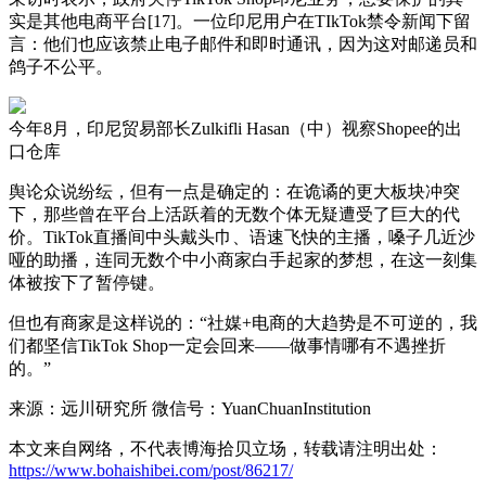
实是其他电商平台[17]。一位印尼用户在TIkTok禁令新闻下留
言：他们也应该禁止电子邮件和即时通讯，因为这对邮递员和
鸽子不公平。
今年8月，印尼贸易部长Zulkifli Hasan（中）视察Shopee的出
口仓库
舆论众说纷纭，但有一点是确定的：在诡谲的更大板块冲突
下，那些曾在平台上活跃着的无数个体无疑遭受了巨大的代
价。TikTok直播间中头戴头巾、语速飞快的主播，嗓子几近沙
哑的助播，连同无数个中小商家白手起家的梦想，在这一刻集
体被按下了暂停键。
但也有商家是这样说的：“社媒+电商的大趋势是不可逆的，我
们都坚信TikTok Shop一定会回来——做事情哪有不遇挫折
的。”
来源：远川研究所 微信号：YuanChuanInstitution
本文来自网络，不代表博海拾贝立场，转载请注明出处：
https://www.bohaishibei.com/post/86217/