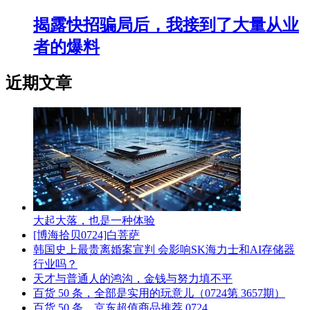
揭露快招骗局后，我接到了大量从业
者的爆料
近期文章
大起大落，也是一种体验
[博海拾贝0724]白菩萨
韩国史上最贵离婚案宣判 会影响SK海力士和AI存储器
行业吗？
天才与普通人的鸿沟，金钱与努力填不平
百货 50 条，全部是实用的玩意儿（0724第 3657期）
百货 50 条，京东超值商品推荐 0724