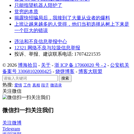
只能指望机器人陪护了
贫穷的本质
揭露快招骗局后，我接到了大量从业者的爆料
上班让越来越多的人觉得，他们当初选择从树上下来是
一个巨大的错误
违法和不良信息举报中心
12321 网络不良与垃圾信息举报
投诉、举报、建议联系电话: 17074221535
© 2026
博海拾贝
-
关于
-
浙 ICP 备 17060020 号 - 2
-
公安机关
备案号 33068102000425
-
烧饼博客
-
博客大联盟
搜索
热搜:
爱情
工作
真相
段子
微语录
关注微信
微信扫一扫关注我们
关注微博
Telegram