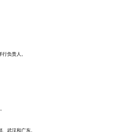
洋行负责人。
走。
都、武汉和广东。