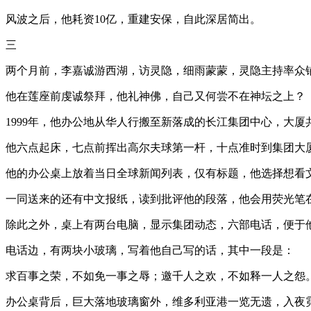
风波之后，他耗资10亿，重建安保，自此深居简出。
三
两个月前，李嘉诚游西湖，访灵隐，细雨蒙蒙，灵隐主持率众
他在莲座前虔诚祭拜，他礼神佛，自己又何尝不在神坛之上？
1999年，他办公地从华人行搬至新落成的长江集团中心，大厦
他六点起床，七点前挥出高尔夫球第一杆，十点准时到集团大厦
他的办公桌上放着当日全球新闻列表，仅有标题，他选择想看
一同送来的还有中文报纸，读到批评他的段落，他会用荧光笔
除此之外，桌上有两台电脑，显示集团动态，六部电话，便于
电话边，有两块小玻璃，写着他自己写的话，其中一段是：
求百事之荣，不如免一事之辱；邀千人之欢，不如释一人之怨
办公桌背后，巨大落地玻璃窗外，维多利亚港一览无遗，入夜