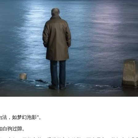
为法，如梦幻泡影”。
如白驹过隙。