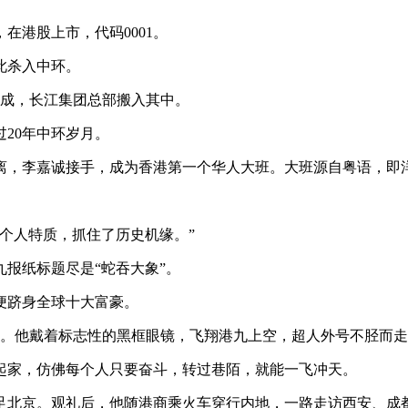
在港股上市，代码0001。
此杀入中环。
建成，长江集团总部搬入其中。
20年中环岁月。
离，李嘉诚接手，成为香港第一个华人大班。大班源自粤语，即
个人特质，抓住了历史机缘。”
九报纸标题尽是“蛇吞大象”。
便跻身全球十大富豪。
超人。他戴着标志性的黑框眼镜，飞翔港九上空，超人外号不胫而
起家，仿佛每个人只要奋斗，转过巷陌，就能一飞冲天。
足北京。观礼后，他随港商乘火车穿行内地，一路走访西安、成