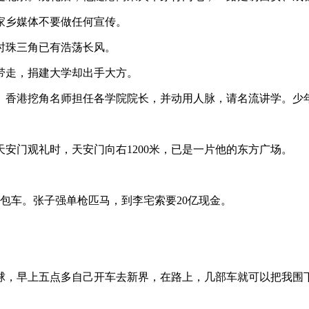
家乡媒体不要做任何宣传。
时珠三角已有浩荡长风。
带走，捐建大学却出手大方。
大、香港挖角名师担任各学院院长，并动用人脉，请名流讲学。少
天安门观礼时，天安门向右1200米，已是一片他的东方广场。
面包车。张子强单枪匹马，到李宅索要20亿现金。
球，早上五点多自己开车去新界，在路上，几部车就可以把我围