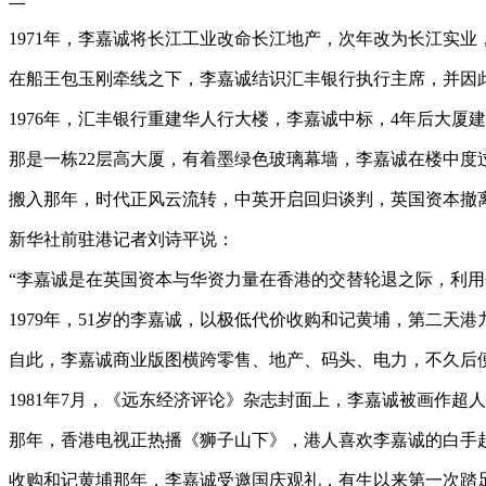
1971年，李嘉诚将长江工业改命长江地产，次年改为长江实业，
在船王包玉刚牵线之下，李嘉诚结识汇丰银行执行主席，并因
1976年，汇丰银行重建华人行大楼，李嘉诚中标，4年后大厦
那是一栋22层高大厦，有着墨绿色玻璃幕墙，李嘉诚在楼中度过
搬入那年，时代正风云流转，中英开启回归谈判，英国资本撤
新华社前驻港记者刘诗平说：
“李嘉诚是在英国资本与华资力量在香港的交替轮退之际，利用
1979年，51岁的李嘉诚，以极低代价收购和记黄埔，第二天港
自此，李嘉诚商业版图横跨零售、地产、码头、电力，不久后
1981年7月，《远东经济评论》杂志封面上，李嘉诚被画作
那年，香港电视正热播《狮子山下》，港人喜欢李嘉诚的白手
收购和记黄埔那年，李嘉诚受邀国庆观礼，有生以来第一次踏