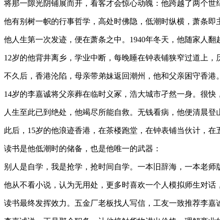
将那一隙光阴铺展而开，看客才会惊心动魄：他跨越了两个世
他有别树一帜的行事哲学，高处时佛隐，低潮时纵横，萧条即
他人生第一次发迹，便在萧条之中。1940年冬天，他随家人
12岁的他背井离乡，学业中断，每晚睡在钟表铺狭窄过道上，
不久后，香港沦陷，母亲带弟妹返回潮州，他和父亲困守香港
14岁的李嘉诚将父亲葬在临时义冢，浩大城市孑然一身。很快
人生至此已到绝处，他竭尽所能自救。无钱看病，他便清晨登
此后，15岁的他浪迹香港，在茶楼跑堂，在钟表铺当伙计，在
读书是他低潮时的储备，也是他唯一的武器：
别人是自学，我是抢学，抢时间自学。一本旧辞海，一本老师
他从不看小说，认为无用处，更多时喜欢一个人模拟师生对话
读书最终发挥效力。五金厂老板找人写信，工友一致推荐李嘉