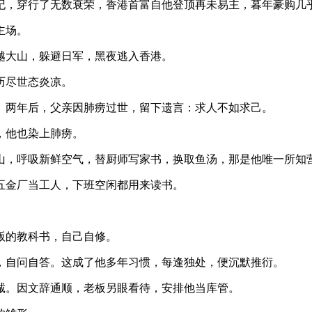
纪，穿行了无数衰荣，香港首富自他登顶再未易主，暮年豪购几
主场。
翻越大山，躲避日军，黑夜逃入香港。
历尽世态炎凉。
。两年后，父亲因肺痨过世，留下遗言：求人不如求己。
，他也染上肺痨。
山，呼吸新鲜空气，替厨师写家书，换取鱼汤，那是他唯一所知
五金厂当工人，下班空闲都用来读书。
版的教科书，自己自修。
，自问自答。这成了他多年习惯，每逢独处，便沉默推衍。
诚。因文辞通顺，老板另眼看待，安排他当库管。