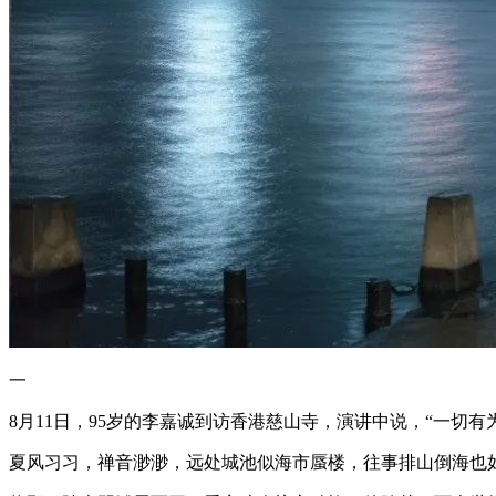
一
8月11日，95岁的李嘉诚到访香港慈山寺，演讲中说，“一切有
夏风习习，禅音渺渺，远处城池似海市蜃楼，往事排山倒海也