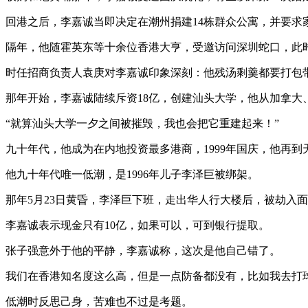
回港之后，李嘉诚当即决定在潮州捐建14栋群众公寓，并要求
隔年，他随霍英东等十余位香港大亨，受邀访问深圳蛇口，此
时任招商负责人袁庚对李嘉诚印象深刻：他残汤剩羹都要打包
那年开始，李嘉诚陆续斥资18亿，创建汕头大学，他从加拿
“就算汕头大学一夕之间被摧毁，我也会把它重建起来！”
九十年代，他成为在内地投资最多港商，1999年国庆，他再到
他九十年代唯一低潮，是1996年儿子李泽巨被绑架。
那年5月23日黄昏，李泽巨下班，走出华人行大楼后，被劫入
李嘉诚表示现金只有10亿，如果可以，可到银行提取。
张子强意外于他的平静，李嘉诚称，这次是他自己错了。
我们在香港知名度这么高，但是一点防备都没有，比如我去打
低潮时反思己身，苦难也不过是考题。