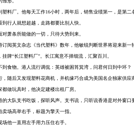
的雏形。
塑料厂。他每天工作16小时，两年后，销售业绩第一，是第二
看到行人就想超越，走路都要比别人快。
面对萧条所能做的一切，只待大势到来。
坚持订阅英文杂志《当代塑料》数年，他敏锐判断世界将迎来新一
，挂牌“长江塑料厂”。长江寓意不择细流，汇聚百川。
不到食物。港人流行调侃：英雄被困筲箕湾，问君何日到中环？
行，随后又发现塑料花商机，并机缘巧合成为美国名企独家供应
家都做玩具时，他决定建楼出租厂房。
港的大队支书吃饭，探听风声。支书说，只听说香港是对外窗口
拍卖场高举右手，标题为擎天一指。
现场他一直用左手用力压住右手。