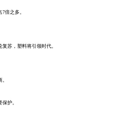
名7倍之多。
轮复苏，塑料将引领时代。
商。
要保护。