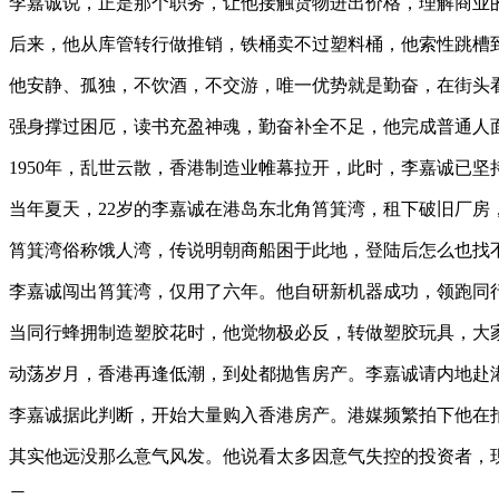
李嘉诚说，正是那个职务，让他接触货物进出价格，理解商业
后来，他从库管转行做推销，铁桶卖不过塑料桶，他索性跳槽到
他安静、孤独，不饮酒，不交游，唯一优势就是勤奋，在街头
强身撑过困厄，读书充盈神魂，勤奋补全不足，他完成普通人
1950年，乱世云散，香港制造业帷幕拉开，此时，李嘉诚已
当年夏天，22岁的李嘉诚在港岛东北角筲箕湾，租下破旧厂房
筲箕湾俗称饿人湾，传说明朝商船困于此地，登陆后怎么也找
李嘉诚闯出筲箕湾，仅用了六年。他自研新机器成功，领跑同
当同行蜂拥制造塑胶花时，他觉物极必反，转做塑胶玩具，大
动荡岁月，香港再逢低潮，到处都抛售房产。李嘉诚请内地赴
李嘉诚据此判断，开始大量购入香港房产。港媒频繁拍下他在
其实他远没那么意气风发。他说看太多因意气失控的投资者，
二