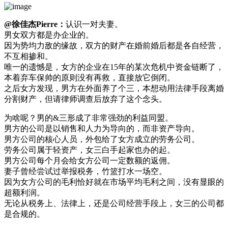
@徐佳杰Pierre：
认识一对夫妻。
男女双方都是办企业的。
因为势均力敌的缘故，双方的财产在婚前婚后都是各自经营，
不互相掺和。
唯一的遗憾是，女方的企业在15年的某次危机中资金链断了，
本着弃车保帅的原则没有再救，直接放它倒闭。
之后女方发现，男方在外面养了个三，本想动用法律手段离婚
分割财产，但请律师调查后放弃了这个念头。
为啥呢？男的&三形成了非常强劲的利益同盟。
男方的公司是以销售和人力为导向的，而非资产导向。
男方公司的核心人员，外包给了女方成立的劳务公司。
劳务公司属于轻资产，女三白手起家也办的起。
男方公司每个月会给女方公司一定数额的返佣。
妻子曾经尝试过举报税务，竹篮打水一场空。
因为女方公司的毛利恰好就在市场平均毛利之间，没有显眼的
超额利润。
无论从税务上、法律上，还是公司经营手段上，女三的公司都
是合规的。