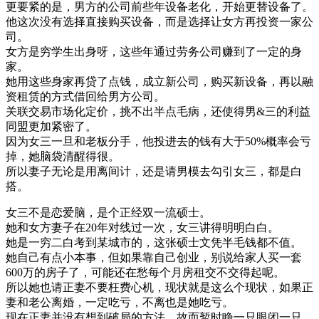
更要紧的是，男方的公司前些年设备老化，开始更替设备了。
他这次没有选择直接购买设备，而是选择让女方再投资一家公
司。
女方是穷学生出身呀，这些年通过劳务公司赚到了一定的身
家。
她用这些身家再贷了点钱，成立新公司，购买新设备，再以融
资租赁的方式借回给男方公司。
关联交易市场化定价，挑不出半点毛病，还使得男&三的利益
同盟更加紧密了。
因为女三一旦和老板分手，他投进去的钱有大于50%概率会亏
掉，她脑袋清醒得很。
所以妻子无论是用离间计，还是请男模去勾引女三，都是白
搭。
女三不是恋爱脑，是个正经双一流硕士。
她和女方妻子在20年对线过一次，女三讲得明明白白。
她是一穷二白考到某城市的，这张硕士文凭半毛钱都不值。
她自己有点小本事，但如果靠自己创业，别说给家人买一套
600万的房子了，可能还在愁每个月房租交不交得起呢。
所以她也请正妻不要枉费心机，现状就是这么个现状，如果正
妻和老公离婚，一定吃亏，不离也是她吃亏。
现在正妻并没有想到破局的方法，故而暂时睁一只眼闭一只