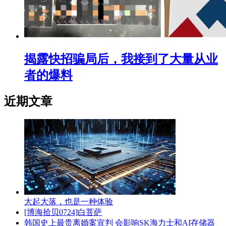
揭露快招骗局后，我接到了大量从业
者的爆料
近期文章
大起大落，也是一种体验
[博海拾贝0724]白菩萨
韩国史上最贵离婚案宣判 会影响SK海力士和AI存储器