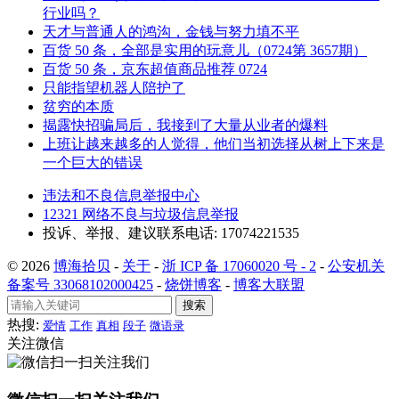
行业吗？
天才与普通人的鸿沟，金钱与努力填不平
百货 50 条，全部是实用的玩意儿（0724第 3657期）
百货 50 条，京东超值商品推荐 0724
只能指望机器人陪护了
贫穷的本质
揭露快招骗局后，我接到了大量从业者的爆料
上班让越来越多的人觉得，他们当初选择从树上下来是
一个巨大的错误
违法和不良信息举报中心
12321 网络不良与垃圾信息举报
投诉、举报、建议联系电话: 17074221535
© 2026
博海拾贝
-
关于
-
浙 ICP 备 17060020 号 - 2
-
公安机关
备案号 33068102000425
-
烧饼博客
-
博客大联盟
搜索
热搜:
爱情
工作
真相
段子
微语录
关注微信