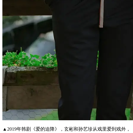
▲2019年韩剧《爱的迫降》，玄彬和孙艺珍从戏里爱到戏外，