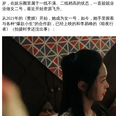
岁，在娱乐圈里属于一线不满、二线稍高的状态，一直兢兢业
业做女二号，最近开始资源飞升。
从2021年的《赘婿》开始，她成为女一号，如今，她手里握着
与各种“爆款小生”的合作剧，已经上映的和李易峰的《暗夜行
者》（拍摄时李还没出事）：