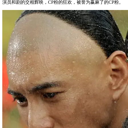
演员和剧的交相辉映，CP粉的狂欢，被誉为赢麻了的CP粉。