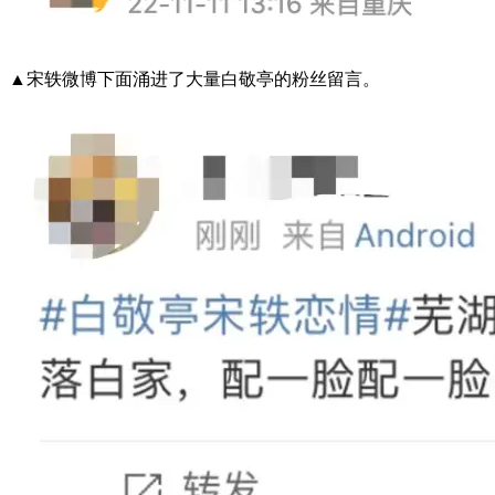
▲宋轶微博下面涌进了大量白敬亭的粉丝留言。