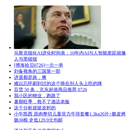
马斯克细化AI进化时间表：10年内AI与人智能差距就像
人与黑猩猩
[博海拾贝0726]一元一串
刘备视角的三国第一部
进退都是路，爽
难以忘怀刷到过的这个骑在别人头上吃的咪
百货 50 条，京东超值商品推荐 0726
我小区的物业，跑路了
暑期旺季，救不了酒店老板
这个分析就挺农村的
小牛凯西 原肉整切儿童菲力牛排套餐1.3kg20片+脆皮烤
肠30根 史低129.9元包邮