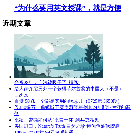
“为什么要用英文授课”，就是方便
近期文章
合资28年，广汽被吸干了“精气”
给大家介绍另外一个获得菲尔兹奖的中国人（不是）：
白杰文
百货 50 条，全部是实用的玩意儿（0725第 3658期）
仅380多万！詹姆斯下赛季薪资将创其24年职业生涯的新
低
袁绍、曹操如何从”袁曹一体”到兵戎相见
美国进口，Nature’s Truth 自然之珍 迷你鱼油软胶囊
1000mg*500粒 99元包邮包税