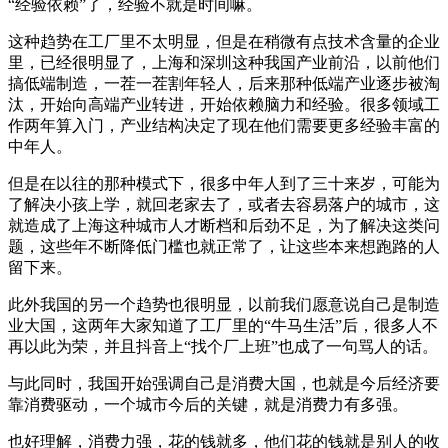
“经验依赖”了，经验不就是时间嘛。
这种趋势在工厂里不太明显，但是在稍微有点技术含量的企业
里，已经很明显了，上海和深圳这种我国产业前沿，以前他们
搞低端制造，一茬一茬割年轻人，后来那种低端产业逐步被淘
汰，开始向高端产业转进，开始依赖脑力和经验。很多领域工
作两年算入门，产业结构决定了现在他们需要更多经验丰富的
中年人。
但是在以往的那种模式下，很多中年人到了三十来岁，可能为
了解决小孩上学，就回老家去了，或者去容易落户的城市，这
就造成了上海这种城市人才断档和后劲不足，为了解决这类问
题，这些年不断降低门槛也就正常了，让这些本来想跑路的人
留下来。
此外我国的另一个趋势也很明显，以前我们愿意说自己是制造
业大国，这两年大家知道了工厂里的“牛马生活”后，很多人不
再以此为荣，并且抖音上“找个厂上班”也成了一句骂人的话。
与此同时，我国开始强调自己是消费大国，也就是今后经济要
靠消费驱动，一个城市今后的关键，就是消费力有多强。
也好理解，消费力强，花的钱就多，他们花的钱就是别人的收