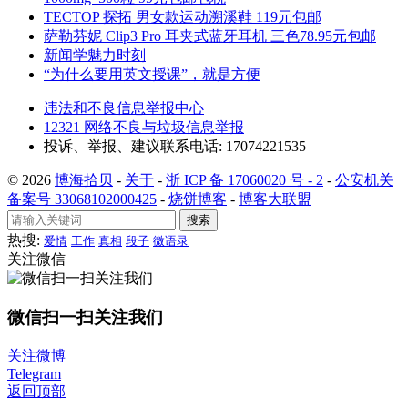
TECTOP 探拓 男女款运动溯溪鞋 119元包邮
萨勒芬妮 Clip3 Pro 耳夹式蓝牙耳机 三色78.95元包邮
新闻学魅力时刻
“为什么要用英文授课”，就是方便
违法和不良信息举报中心
12321 网络不良与垃圾信息举报
投诉、举报、建议联系电话: 17074221535
© 2026
博海拾贝
-
关于
-
浙 ICP 备 17060020 号 - 2
-
公安机关
备案号 33068102000425
-
烧饼博客
-
博客大联盟
搜索
热搜:
爱情
工作
真相
段子
微语录
关注微信
微信扫一扫关注我们
关注微博
Telegram
返回顶部