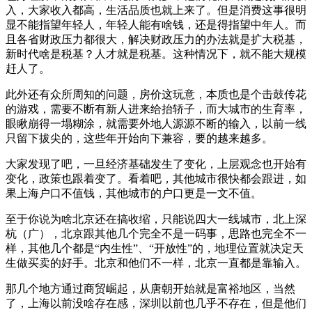
入，大家收入都高，生活品质也就上来了。但是消费这事很明
显不能指望年轻人，年轻人能有啥钱，还是得指望中年人。而
且各省财政压力都很大，解决财政压力的办法就是扩大税基，
新时代啥是税基？人才就是税基。这种情况下，就不能大规模
赶人了。
此外还有众所周知的问题，房价这玩意，本质也是个击鼓传花
的游戏，需要不断有新人进来给抬轿子，而大城市的生育率，
眼瞅崩得一塌糊涂，就需要外地人源源不断的输入，以前一线
只留下拔尖的，这些年开始向下兼容，要的越来越多。
大家发现了吧，一旦经济基础发生了变化，上层观念也开始有
变化，政策也跟着变了。看着吧，其他城市很快都会跟进，如
果上海户口不值钱，其他城市的户口更是一文不值。
至于你说为啥北京还在搞收缩，只能说四大一线城市，北上深
杭（广），北京跟其他几个完全不是一码事，思路也完全不一
样，其他几个都是“内生性”、“开放性”的，地理位置就决定天
生做买卖的好手。北京和他们不一样，北京一直都是靠输入。
那几个地方通过商贸崛起，从唐朝开始就是富裕地区，当然
了，上海以前没啥存在感，深圳以前也几乎不存在，但是他们