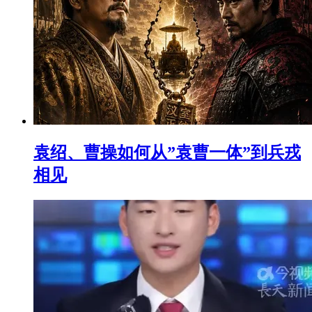
袁绍、曹操如何从”袁曹一体”到兵戎
相见