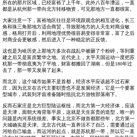
所在的那片区域，已经富裕了上千年。此外八百年漕运，一直
都是从杭州那一带向北方转移物资，可见那地方一直都很富。
大家注意一下，富裕地区往往是环境跟观念的相互进化，长三
角和珠三角那地方适合商贸，导致那地方的人天生对商业敏
感，格局打开后，利用地理优势很容易变得非常富，富了之后
对商业会更敏感，然后进入了一种稳定的正反馈。
这也是为啥历史上那地方多次在战乱中被砸了个粉碎，等到重
建之后又是富庶繁华之地。近代史上，太平天国运动一度把苏
杭那一带彻底夷为了平地，财富都搬回了湖南，但是180年过
去了，那一带又发展了起来。
而北京，这个城市如果不是首都，经济水平应该超不过石家
庄，因为北京在古代主要职责也不是发展经济，它是一个要塞
型城市，武装到牙齿准备随时抵抗北方游牧部落南下。
反而石家庄是北方巨型陆运枢纽，而北方第一大经济体，应该
是天津，面朝大海背靠平原，这就是天生富贵的造型，唯一的
问题是内河系统很差。事实上北京不做首都那些年，北方第一
大城确实是天津。北京古代就一直养活不了自己，需要通过运
河给自己输血，而运河的起点，就是苏杭那一带，所以它一直