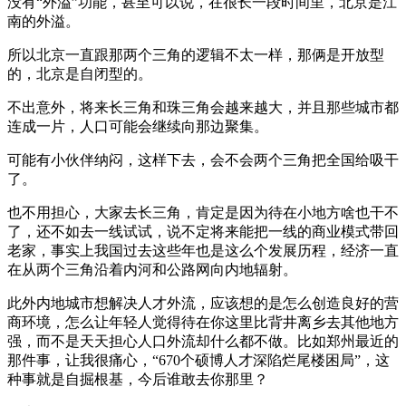
没有“外溢”功能，甚至可以说，在很长一段时间里，北京是江
南的外溢。
所以北京一直跟那两个三角的逻辑不太一样，那俩是开放型
的，北京是自闭型的。
不出意外，将来长三角和珠三角会越来越大，并且那些城市都
连成一片，人口可能会继续向那边聚集。
可能有小伙伴纳闷，这样下去，会不会两个三角把全国给吸干
了。
也不用担心，大家去长三角，肯定是因为待在小地方啥也干不
了，还不如去一线试试，说不定将来能把一线的商业模式带回
老家，事实上我国过去这些年也是这么个发展历程，经济一直
在从两个三角沿着内河和公路网向内地辐射。
此外内地城市想解决人才外流，应该想的是怎么创造良好的营
商环境，怎么让年轻人觉得待在你这里比背井离乡去其他地方
强，而不是天天担心人口外流却什么都不做。比如郑州最近的
那件事，让我很痛心，“670个硕博人才深陷烂尾楼困局”，这
种事就是自掘根基，今后谁敢去你那里？