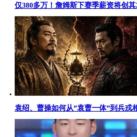
仅380多万！詹姆斯下赛季薪资将创其
袁绍、曹操如何从”袁曹一体”到兵戎