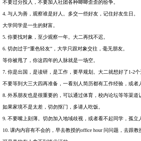
不要过分投入，不要加入社团各种唧唧歪歪的纷争。
4. 与人为善，观察谁是好人。多交一些好友，记住好友生日。
大学同学是一生的财富。
5. 你要找对象，至少观察一年。大二再找不迟。
6. 切勿过于“重色轻友”，大学只跟对象交往，毫无朋友。
等你被甩了，你这四年的人脉就是一场空。
7. 你是出国，是读研，是工作，要早规划。大二就想好了1-2
不要等到大三大四再准备，一看别人简历都有工作经验，或者
8. 外系朋友也是很重要的，可以通过体育，校内论坛等等渠道
如果家境不是太差，切勿抠门，多请人吃饭。
9. 不要嘴上刻薄。切勿加入地域歧视，或者看不起同学，孤
10. 课内内容有不会的，早去教授的office hour 问问题，