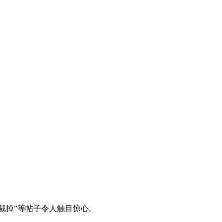
裁掉”等帖子令人触目惊心。