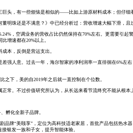
三巨头，有一些烦恼是相似的——比如上游原材料成本；但仔细
为何董明珠还是不满意？》中已经分析过：营收增速大幅下滑，且
6.24%，空调业务的营收占比仍然保持在70%左右。更需要引起
比增速都在20%以上。
料成本，反倒是营运支出。
是差强人意。过去一年，海尔智家的净利润率一直徘徊在6%左
对比之下，美的自2019年之后就一直控制在个位数。
属正常。不过价值研究所认为，从长远来看节流终究不能从根本
务、孵化全新子品牌。
加剧品牌“美颐享”，定位为高科技适老家居，首批产品包括热水
式连接银发一族和子女，提升智能体验。