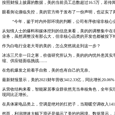
按照财报上披露的数据，美的当前员工总数超过16.5万，若传
眼看舆论濒临失控，美的官方终于发布了一份声明，也证实了
“今年，鉴于对内外部环境的判断，公司有序收缩非核心
从知情人士的爆料和媒体挖到的信息来看，美的的调整集中在非
业务，虽然调整没有那么大，但非核心品类的开发也都被按下
作为白电行业老大哥的美的，怎么突然就走到这一步？
冰冻三尺非一日之寒，价值研究所认为，美的的内忧外患其实
缩、供应链面临挑战……
在危机爆发之前着手自救，美的也有自己的无奈。
最新财报显示，美的2021财年营收3412.33亿，同比增长20
从营收结构来看，智能家居事业群依然充当单核角色，全年实现
现同比正增长。
在具体家电品类上，空调是绝对的扛把子，当期暖空调收入1418
然而，利润增速大幅下滑还是揭示了美的的困境。
数据显示，上