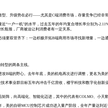
转型、升级势在必行——尤其是C端消费市场，存量竞争已经非
近“一户一机”的水平，过去五年的年均复合增长率分别为-2.11
增长瓶颈，厂商被迫让利消费者有一定关系。
必须要双管齐下：一边积极开拓B端商用市场寻找新增量，一边通
的转型的两条主线。
了进攻B端的野心。去年年底，美的机电再次进行调整，更名为美
工业技术事业群目标五年内冲击千亿营收，楼宇科技和数字化创新
矩阵，向高端化、智能化迈进，其中的代表有COLMO、小天
1年，美的自研MCU控制芯片成功进入量产阶段，全年产量达到