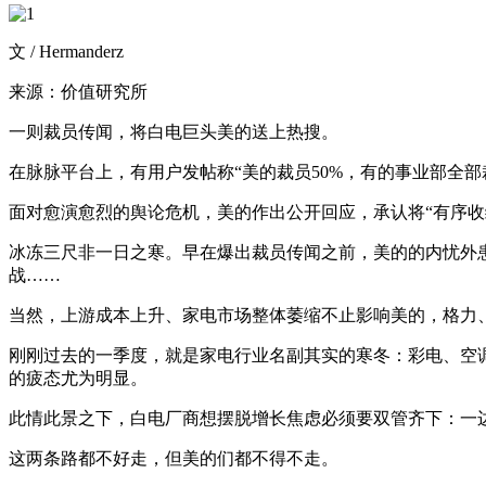
文 / Hermanderz
来源：价值研究所
一则裁员传闻，将白电巨头美的送上热搜。
在脉脉平台上，有用户发帖称“美的裁员50%，有的事业部全部
面对愈演愈烈的舆论危机，美的作出公开回应，承认将“有序收
冰冻三尺非一日之寒。早在爆出裁员传闻之前，美的的内忧外
战……
当然，上游成本上升、家电市场整体萎缩不止影响美的，格力
刚刚过去的一季度，就是家电行业名副其实的寒冬：彩电、空调
的疲态尤为明显。
此情此景之下，白电厂商想摆脱增长焦虑必须要双管齐下：一
这两条路都不好走，但美的们都不得不走。