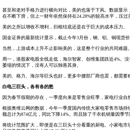
甚至和老对手格力进行横向对比，美的也落于下风。数据显示，过去五年
在不断下滑，但上一财年依然保持在24.28%的较高水平，压过
美的之所以增收不增利，归根结底还是在于巨大的成本压力。
国金证券的最新统计显示，截止今年3月份，钢、铝、铜现货价分
当然，上游成本上升不止影响美的，这是整个行业的共同难题
周一，港股家电股全线走低，海尔智家、创维集团跌近4%。
萎缩的情况下，没有人可以独善其身。
美的、格力、海尔等巨头也好，更多中腰部厂商也罢，都需要
白电三巨头，各有各的愁
因为春节假期的存在，一季度向来是零售业旺季，家电行业自
根据奥维云网的数据，今年一季度国内传统大家电零售市场持
额总计为874亿元，同比下降14%。而且除了干衣机销量因
将统计范围扩大，即便是在三巨头十分看重的厨电、小家电市场