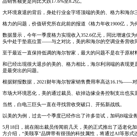
品销售额更是同比大跌17.6%至8.2亿。
大环境衰退的背后，身处行业金字塔顶端的美的、格力和海尔
格力的问题，价值研究所在此前的报道《格力年收1900亿，
数据显示，今年一季度格力实现收入352.6亿元，同比增速仅为
头中处于垫底位置——与之对比，美的和海尔的空调业务营收同
至于最近一直保持低调的海尔智家，最大的问题不是在于原材
和已经出现很大退步的美的、格力相比，海尔利润端的表现更
是最突出的问题。
根据财报数据，2021财年海尔智家销售费用率高达16.1%——
市场大环境恶化，美的通过裁员、砍掉边缘业务控制支出也实
当然，白电三巨头一直在寻找营收突破口、开拓新战线。
以美的为例，过去一个季度已经作出了许多尝试，加码B端业
5月18日，就在闹出裁员传闻前几天，美的正式推出了适老化
方介绍，“美颐享”品牌带有很强的科技属性，将通过AI等形