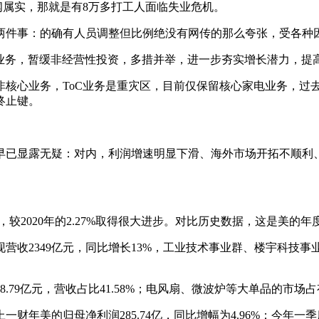
闻属实，那就是有8万多打工人面临失业危机。
两件事：的确有人员调整但比例绝没有网传的那么夸张，受各种
业务，暂缓非经营性投资，多措并举，进一步夯实增长潜力，提高
核心业务，ToC业务是重灾区，目前仅保留核心家电业务，过
终止键。
早已显露无疑：对内，利润增速明显下滑、海外市场开拓不顺利
.06%，较2020年的2.27%取得很大进步。对比历史数据，这是
营收2349亿元，同比增长13%，工业技术事业群、楼宇科技
.79亿元，营收占比41.58%；电风扇、微波炉等大单品的市
一财年美的归母净利润285.74亿，同比增幅为4.96%；今年一季度