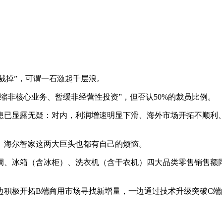
裁掉”，可谓一石激起千层浪。
缩非核心业务、暂缓非经营性投资”，但否认50%的裁员比例。
患已显露无疑：对内，利润增速明显下滑、海外市场开拓不顺利
、海尔智家这两大巨头也都有自己的烦恼。
、冰箱（含冰柜）、洗衣机（含干衣机）四大品类零售销售额同
边积极开拓B端商用市场寻找新增量，一边通过技术升级突破C端