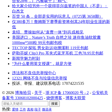
合资28年，广汽被吸干了“精气”
给大家介绍另外一个获得菲尔兹奖的中国人（不是）：
白杰文
百货 50 条，全部是实用的玩意儿（0725第 3658期）
仅380多万！詹姆斯下赛季薪资将创其24年职业生涯的新
低
袁绍、曹操如何从”袁曹一体”到兵戎相见
美国进口，Nature’s Truth 自然之珍 迷你鱼油软胶囊
1000mg*500粒 99元包邮包税
TECTOP 探拓 男女款运动溯溪鞋 119元包邮
萨勒芬妮 Clip3 Pro 耳夹式蓝牙耳机 三色78.95元包邮
新闻学魅力时刻
“为什么要用英文授课”，就是方便
违法和不良信息举报中心
12321 网络不良与垃圾信息举报
投诉、举报、建议联系电话: 17074221535
© 2026
博海拾贝
-
关于
-
浙 ICP 备 17060020 号 - 2
-
公安机关
备案号 33068102000425
-
烧饼博客
-
博客大联盟
搜索
热搜:
爱情
工作
真相
段子
微语录