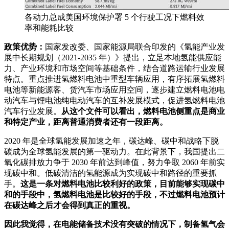
各动力总成美国环境保护署 5 个行驶工况下燃料效
率和能耗比较
政策优势：
国家发改委、国家能源局联合印发的《氢能产业发
展中长期规划（2021-2035 年）》提出，立足本地氢能供应能
力、产业环境和市场空间等基础条件，结合道路运输行业发展
特点。重点推进氢燃料电池中重型车辆应用，有序拓展氢燃料
电池等新能源客、货汽车市场应用空间，逐步建立燃料电池电
动汽车与锂电池纯电动汽车的互补发展模式，促进氢燃料电池
汽车行业发展。
从这个文件可以看出，燃料电池侧重点是商业
和特定产业，距离普通消费者还有一段距离。
2020 年是全球氢能发展加速之年，碳达峰、碳中和战略下脱
碳成为全球氢能发展的第一驱动力。在此背景下，我国提出二
氧化碳排放力争于 2030 年前达到峰值，努力争取 2060 年前实
现碳中和。低碳清洁的氢能源成为实现碳中和路径的重要抓
手。
这是一条对燃料电池比较利好的政策，目前能够实现碳中
和的手段中，氢燃料电池是比较好的手段，不过燃料电池预计
在碳达峰之后才会得到真正的重视。
因此我觉得，在电能储备技术没有突破的情况下，制备氢气会