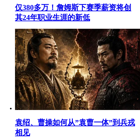
仅380多万！詹姆斯下赛季薪资将创
其24年职业生涯的新低
袁绍、曹操如何从”袁曹一体”到兵戎
相见