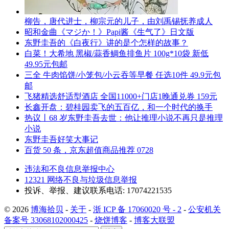
柳告，唐代进士，柳宗元的儿子，由刘禹锡抚养成人
昭和金曲《マジか！》Papi酱《生气了》日文版
东野圭吾的《白夜行》讲的是个怎样的故事？
白菜！大希地 黑椒/蒜香鲷鱼排鱼片 100g*10袋 新低
49.95元包邮
三全 牛肉馅饼/小笼包/小云吞等早餐 任选10件 49.9元包
邮
飞猪精选舒适型酒店 全国11000+门店1晚通兑券 159元
长鑫开盘：碧桂园卖飞的五百亿，和一个时代的换手
热议丨68 岁东野圭吾去世：他让推理小说不再只是推理
小说
东野圭吾好笑大事记
百货 50 条，京东超值商品推荐 0728
违法和不良信息举报中心
12321 网络不良与垃圾信息举报
投诉、举报、建议联系电话: 17074221535
© 2026
博海拾贝
-
关于
-
浙 ICP 备 17060020 号 - 2
-
公安机关
备案号 33068102000425
-
烧饼博客
-
博客大联盟