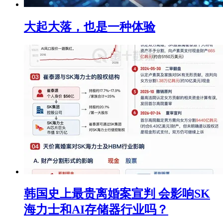
大起大落，也是一种体验
韩国史上最贵离婚案宣判 会影响SK
海力士和AI存储器行业吗？