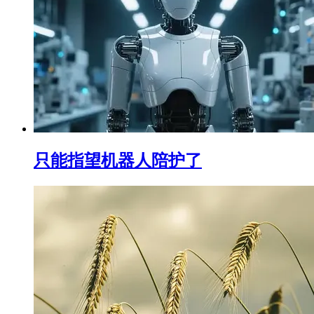
只能指望机器人陪护了