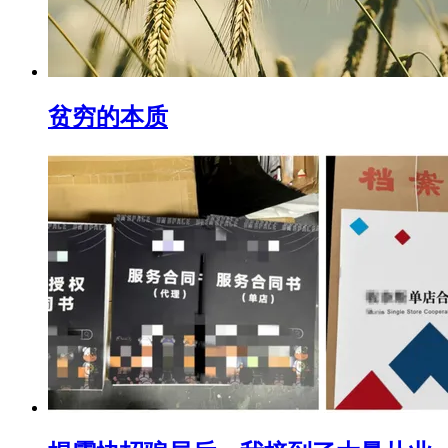
贫穷的本质