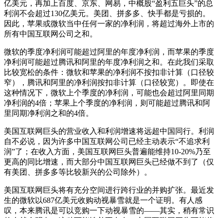
亿美元，再加上百度、京东、网易，中概股“盈利五巨头”的总
利润不会超过130亿美元。美团、拼多多、快手都是亏损的。
因此，苹果或微软当中任何一家的净利润，将超过海外上市的
所有中国互联网公司之和。
微软的季度净利润可能超过阿里的年度净利润，而苹果的季度
净利润可能超过腾讯和阿里的年度净利润之和。
在此我们采取
比较宽松的条件：微软和苹果的净利润不按扣非计算（口径较
窄），腾讯和阿里的净利润按扣非计算（口径较宽）。即使在
这种情况下，微软上个季度的净利润，可能也会超过阿里同期
净利润的4倍；苹果上个季度的净利润，则可能超过腾讯和阿
里同期净利润之和的4倍。
美国互联网巨头的营业收入和利润增速将远超中国同行。
利润
自不必说，因为许多中国互联网公司已经主动表示“不追求利
润”了；在收入方面，美国互联网巨头普遍能维持10-20%乃至
更高的同比增速，而大部分中国互联网巨头已经做不到了（仅
有美团、拼多多等比较新兴的公司除外）。
美国互联网巨头将有充分空间进行跨行业的并购扩张。
最近发
生的微软以687亿美元收购动视暴雪就是一个证明。有人感
叹，本来腾讯是可以竞购一下动视暴雪的——其实，稍有常识