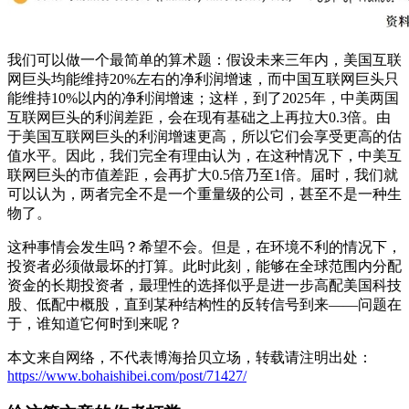
我们可以做一个最简单的算术题：假设未来三年内，美国互联
网巨头均能维持20%左右的净利润增速，而中国互联网巨头只
能维持10%以内的净利润增速；这样，到了2025年，中美两国
互联网巨头的利润差距，会在现有基础之上再拉大0.3倍。由
于美国互联网巨头的利润增速更高，所以它们会享受更高的估
值水平。因此，我们完全有理由认为，在这种情况下，中美互
联网巨头的市值差距，会再扩大0.5倍乃至1倍。届时，我们就
可以认为，两者完全不是一个重量级的公司，甚至不是一种生
物了。
这种事情会发生吗？希望不会。但是，在环境不利的情况下，
投资者必须做最坏的打算。此时此刻，能够在全球范围内分配
资金的长期投资者，最理性的选择似乎是进一步高配美国科技
股、低配中概股，直到某种结构性的反转信号到来——问题在
于，谁知道它何时到来呢？
本文来自网络，不代表博海拾贝立场，转载请注明出处：
https://www.bohaishibei.com/post/71427/