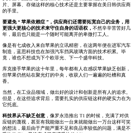
片、屏幕、存储这样的核心技术还是主要掌握在美日韩供应商
的手里。
要避免 “ 苹果依赖症 ”，供应商们还需要拓宽自己的业务，用
更强大更核心的技术来守住自身的话语权，
不然辛辛苦苦好几
年，最后也只能是一个随时可能离开的卑微打工人。
像是有七成收入来自苹果的立讯精密，在这两年便在进军汽车
制造，蓝思科技也在加强汽车挡风玻璃方面的技术积累。毕
竟，谁也不想成为下个欧菲光、下一个盛华科技。
库克接手苹果的这十年里，每年都有人在感叹苹果缺乏创新，
但苹果仍然站在聚光灯的中央，收获人们一遍遍的吐槽和真
香。
当然，在工业品领域，做出好的设计和创新是所有人的追求。
但是，在这些追求背后，需要扎实的供应链这样的硬实力在为
它托底。
科技界从不缺乏创意
，像罗永浩推出 T1 的时候，充满了对供
应链的蔑视，甚至有我能做出一台来就能做出一万台这样可笑
的想法，最后由于产能严重不足和良品率较低的问题，满是不