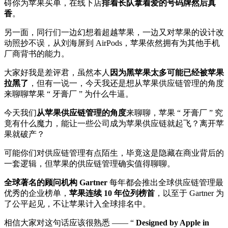
碍你为苹果买单，在线下店
排着长队拿着爱的号码牌然后真
香
。
另一面，同行们一边幻想着超越苹果，一边又对苹果的设计改
动照抄不误，从刘海屏到 AirPods，苹果依然拥有为其他手机
厂商背书的能力。
大家好我是差评君，虽然本人
因为黑苹果太多可能已经被苹果
拉黑了
，但有一说一，今天我还是想从苹果供应链管理的角度
来聊聊苹果 “ 牙膏厂 ” 为什么牛逼。
今天我们
从苹果供应链管理的角度
来聊聊，苹果 “ 牙膏厂 ” 究
竟有什么魔力，能让一些公司成为苹果供应链就起飞？离开苹
果就破产？
可能你们对供应链管理有点陌生，毕竟这是隐藏在商业背后的
一套逻辑，但苹果的供应链管理确实值得聊聊。
全球著名的顾问机构 Gartner
每年都会推出全球供应链管理最
优秀的企业榜单，
苹果连续 10 年位列榜首
，以至于 Gartner 为
了公平起见，不让苹果计入全球排名中。
相信大家对这句话应该很熟悉 —— “
Designed by Apple in