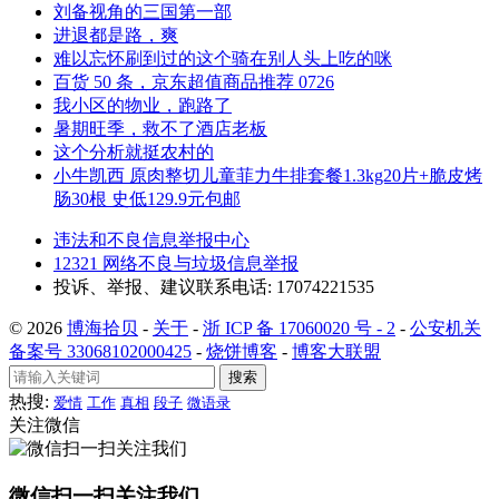
刘备视角的三国第一部
进退都是路，爽
难以忘怀刷到过的这个骑在别人头上吃的咪
百货 50 条，京东超值商品推荐 0726
我小区的物业，跑路了
暑期旺季，救不了酒店老板
这个分析就挺农村的
小牛凯西 原肉整切儿童菲力牛排套餐1.3kg20片+脆皮烤
肠30根 史低129.9元包邮
违法和不良信息举报中心
12321 网络不良与垃圾信息举报
投诉、举报、建议联系电话: 17074221535
© 2026
博海拾贝
-
关于
-
浙 ICP 备 17060020 号 - 2
-
公安机关
备案号 33068102000425
-
烧饼博客
-
博客大联盟
搜索
热搜:
爱情
工作
真相
段子
微语录
关注微信
微信扫一扫关注我们