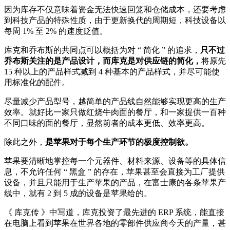
因为库存不仅意味着资金无法快速回笼和仓储成本，还要考虑
到科技产品的特殊性质，由于更新换代的周期短，科技设备以
每周 1% 至 2% 的速度贬值。
库克和乔布斯的共同点可以概括为对 “ 简化 ” 的追求，
只不过
乔布斯关注的是产品设计，而库克是对供应链的简化，
将原先
15 种以上的产品样式减到 4 种基本的产品样式，并尽可能使
用标准化的配件。
尽量减少产品型号，越简单的产品线自然能够实现更高的生产
效率。就好比一家只做红烧牛肉面的餐厅，和一家提供一百种
不同口味的面的餐厅，显然前者的成本更低、效率更高。
除此之外，
是苹果对于每个生产环节的极度控制欲。
苹果要清晰地掌控每一个元器件、材料来源、设备等的具体信
息，不允许任何 “ 黑盒 ” 的存在，苹果甚至会直接为工厂提供
设备，并且只能用于生产苹果的产品，在富士康的各条苹果产
线中，就有 2 到 5 成的设备是苹果给的。
《 库克传 》中写道，库克投资了最先进的 ERP 系统，能直接
在电脑上看到苹果在世界各地的零部件供应商今天的产量，甚