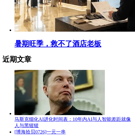
暑期旺季，救不了酒店老板
近期文章
马斯克细化AI进化时间表：10年内AI与人智能差距就像
人与黑猩猩
[博海拾贝0726]一元一串