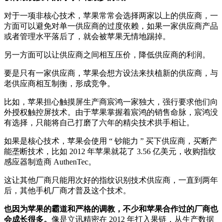
对于一项非核心技术，苹果常常会选择两家以上的供应商，一
方面可以避免对单一供应商的过度依赖，如果一家供应商产品
或者管理水平落后了，就会被苹果无情地踢掉。
另一方面可以让供应商之间相互压价，降低供应商的利润。
要是只有一家供应商，苹果会想方设法来扶植新的供应商，与
老供应商相互制衡，形成竞争。
比如，苹果担心触摸屏生产商宸鸿一家独大，强行要求他们向
外授权触控屏技术。由于苹果掌握着宸鸿的销售命脉，宸鸿没
有选择，只能将自己打磨了六年的精尖技术拱手相让。
如果是核心技术，苹果会使用 “ 钞能力 ” 买下供应商，买断产
能垄断技术，比如 2012 年苹果就花了 3.56 亿美元，收购指纹
感应器制造商 AuthenTec。
这让其他厂商只能用次好的指纹识别技术供应商，一直到两年
后，其他手机厂商才普及这个技术。
也因为苹果的霸道和严格的调教，不少和苹果合作过的厂商也
会成长很多。
像是立讯精密在 2012 年打入果链，从生产数据