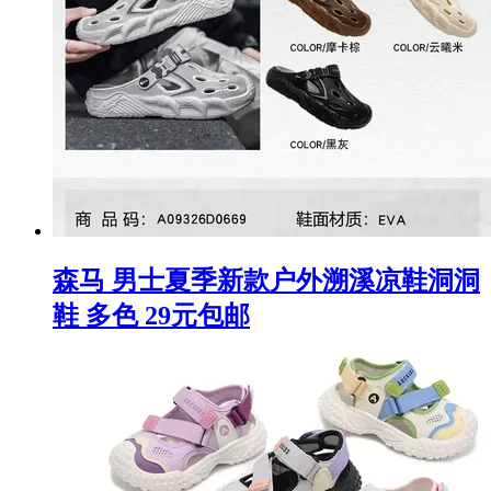
森马 男士夏季新款户外溯溪凉鞋洞洞
鞋 多色 29元包邮