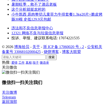
暑期旺季，救不了酒店老板
这个分析就挺农村的
小牛凯西 原肉整切儿童菲力牛排套餐1.3kg20片+脆皮烤
肠30根 史低129.9元包邮
违法和不良信息举报中心
12321 网络不良与垃圾信息举报
投诉、举报、建议联系电话: 17074221535
© 2026
博海拾贝
-
关于
-
浙 ICP 备 17060020 号 - 2
-
公安机关
备案号 33068102000425
-
烧饼博客
-
博客大联盟
搜索
热搜:
爱情
工作
真相
段子
微语录
关注微信
微信扫一扫关注我们
关注微博
Telegram
返回顶部