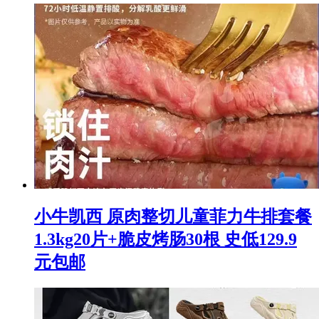
小牛凯西 原肉整切儿童菲力牛排套餐
1.3kg20片+脆皮烤肠30根 史低129.9
元包邮