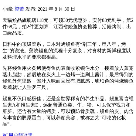
小编:
梁萧
发布: 2021 年 8 月 30 日
天猫鲙品旗舰店118元，可领30元优惠券，实付88元到手，第2
件68元，拍2件更划算，江西省鳗鱼协会推荐，活鳗烤制，出
口级品质。
日料中的顶级菜系，日本对烤鳗鱼有“剖三年，串八年，烤一
生”的说法。蒲烧鳗鱼的流程十分复杂，对食材的新鲜程度以
及料理水平的要求都很高。
先将鳗鱼用火炙烤使得鱼肉表面收紧锁住水分，接着放入蒸笼
蒸出脂肪，然后放在炭火上一边烤一边刷上酱汁，最后得到的
鳗鱼外焦里嫩，酱汁入味而且没有肥腻感，琥珀色的蒲烧鳗鱼
看着就让人垂涎三尺。
鳗鱼不仅口感极佳，还是全世界稀有的养生补品。鳗鱼富含维
生素A和维生素E，远超普通鱼类、牛、猪。可以保护视力和
肝脏。还含有大量的钙质，可以预防骨质疏，鳗鱼的皮、肉含
有丰富的胶原蛋白，可以养颜美容，被称之为“可吃的化妆
品”。
PC用户戳这里