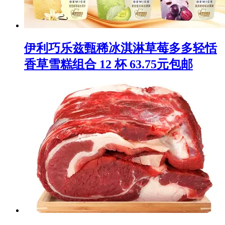
伊利巧乐兹甄稀冰淇淋草莓多多轻恬
香草雪糕组合 12 杯 63.75元包邮