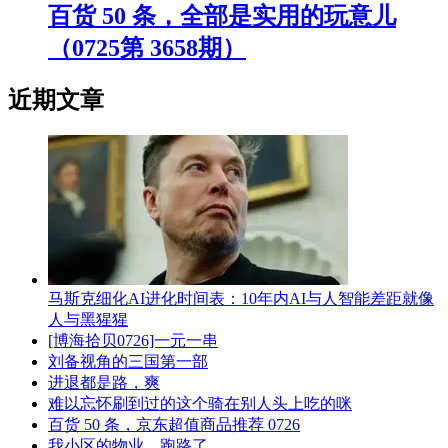
百货 50 条，全部是实用的玩意儿
（0725第 3658期）
近期文章
马斯克细化AI进化时间表：10年内AI与人智能差距就像
人与黑猩猩
[博海拾贝0726]一元一串
刘备视角的三国第一部
进退都是路，爽
难以忘怀刷到过的这个骑在别人头上吃的咪
百货 50 条，京东超值商品推荐 0726
我小区的物业，跑路了