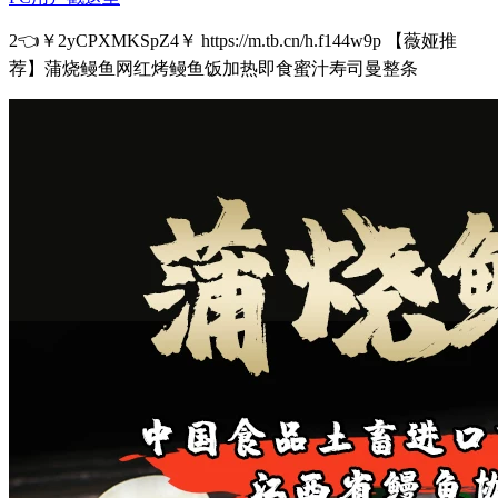
2👈￥2yCPXMKSpZ4￥ https://m.tb.cn/h.f144w9p 【薇娅推
荐】蒲烧鳗鱼网红烤鳗鱼饭加热即食蜜汁寿司曼整条