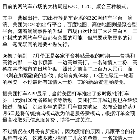
目前的网约车市场的大格局是B2C、C2C、聚合三种模式。
其中，曹操出行、T3出行等是车企系的B2C网约车平台，滴
滴、美团为C2C的出行平台，百度地图、高德地图则是聚合型
平台。随着滴滴事件的升级，市场再次让出了大片空白区，三
种模式的网约车平台都有突围的可能，但想要获取更多的订
单，毫无疑问的是要补贴先行。
36氪了解到，7月份正是各家平台补贴最狠的时期——曹操和
高德内部，一边卡预算，一边高举高打。一名知情人士称，高
德在某些城市的日均补贴，照比之前高了上百万人民币。而
T3则在加紧融资的步伐，此前有媒体称，T3正在敲定一轮新
的融资，不过最近有知情人士称，T3的新融资进展缓慢。
据美团打车APP显示，当前美团打车推出了多时段5折打车
券，1元购120元省钱周卡等活动，美团打车开城进度也在继续
推进。随后，沉寂多年的易到用车首先响应，发布公告称从9
月6日起将传统抽成模式改为信息服务费模式，根据订单金额
最高收取5元信息服务费，博得一波关注。
不过情况在8月份有所扭转，因为疫情的原因，几家平台的补
贴稍有收紧，这或多或少影响了几家的单量。一名知情人士