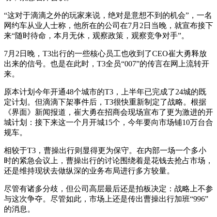
“这对于滴滴之外的玩家来说，绝对是意想不到的机会”，一名
网约车从业人士称，他所在的公司在7月2日当晚，就宣布接下
来“随时待命，本月无休，观察政策，观察竞争对手”。
7月2日晚，T3出行的一些核心员工也收到了CEO崔大勇释放
出来的信号。也是在此时，T3全员“007”的传言在网上流转开
来。
原本计划今年开通48个城市的T3，上半年已完成了24城的既
定计划。但滴滴下架事件后，T3很快重新制定了战略。根据
《界面》新闻报道，崔大勇在招商会现场宣布了更为激进的开
城计划：接下来这一个月开城15个，今年要向市场铺10万台合
规车。
相较于T3，曹操出行则显得更为保守。在内部一场一个多小
时的紧急会议上，曹操出行的讨论围绕着是花钱去抢占市场，
还是维持现状去做纵深的业务布局进行多方较量。
尽管有诸多分歧，但公司高层最后还是拍板决定：战略上不参
与这次争夺。尽管如此，市场上还是传出曹操出行加班“996”
的消息。