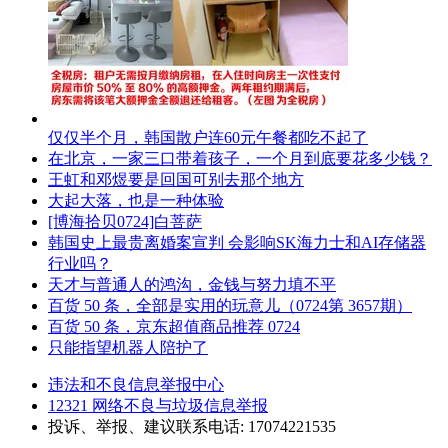
仅仅半个月，韩国散户连60元午餐都吃不起了
在北京，一家三口带着孩子，一个月到底要花多少钱？
王虹和邓煜要是回国可别去那个地方
大起大落，也是一种体验
[博海拾贝0724]白菩萨
韩国史上最贵离婚案宣判 会影响SK海力士和AI存储器
行业吗？
天才与普通人的鸿沟，金钱与努力填不平
百货 50 条，全部是实用的玩意儿（0724第 3657期）
百货 50 条，京东超值商品推荐 0724
只能指望机器人陪护了
违法和不良信息举报中心
12321 网络不良与垃圾信息举报
投诉、举报、建议联系电话: 17074221535