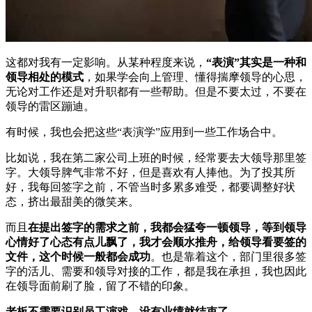
这都对我有一定影响。从某种程度来说，
“表演”其实是一种和
领导相处的模式
，如果学会向上管理、懂得揣摩领导的心思，
无论对工作还是对升职都有一些帮助。但是不要太过，不要在
领导的雷区蹦迪。
有时候，我也会把这些“表演学”应用到一些工作场合中。
比如说，我在第二家公司上班的时候，经常要去大领导那里签
字。大领导脾气非常不好，但是喜欢有人捧他。为了投其所
好，我每回签字之前，不管当时多累多难受，都要调整好状
态，挤出最甜美的微笑来。
而且
在提出签字的需求之前，我都会猛夸一顿领导，等到领导
心情好了心态有点儿飘了，我才会顺水推舟，给领导看要签的
文件，这个时候一般都会成功
。也是靠着这个，部门里很多签
字的活儿、需要和领导对接的工作，都是我在承担，我也因此
在领导面前刷了脸，留了不错的印象。
老板不需要识别员工演戏，没有业绩就结束了