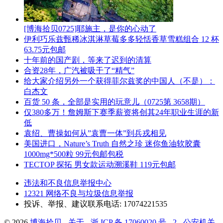
[博海拾贝0725]耶施主，是你的心动了
伊利巧乐兹甄稀冰淇淋草莓多多轻恬香草雪糕组合 12 杯
63.75元包邮
十年前的国产剧，等来了迟到的清算
合资28年，广汽被吸干了“精气”
给大家介绍另外一个获得菲尔兹奖的中国人（不是）：
白杰文
百货 50 条，全部是实用的玩意儿（0725第 3658期）
仅380多万！詹姆斯下赛季薪资将创其24年职业生涯的新
低
袁绍、曹操如何从”袁曹一体”到兵戎相见
美国进口，Nature’s Truth 自然之珍 迷你鱼油软胶囊
1000mg*500粒 99元包邮包税
TECTOP 探拓 男女款运动溯溪鞋 119元包邮
违法和不良信息举报中心
12321 网络不良与垃圾信息举报
投诉、举报、建议联系电话: 17074221535
© 2026
博海拾贝
-
关于
-
浙 ICP 备 17060020 号 - 2
-
公安机关