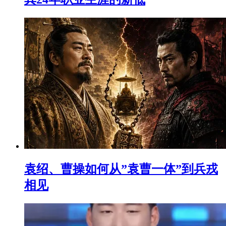
袁绍、曹操如何从”袁曹一体”到兵戎
相见