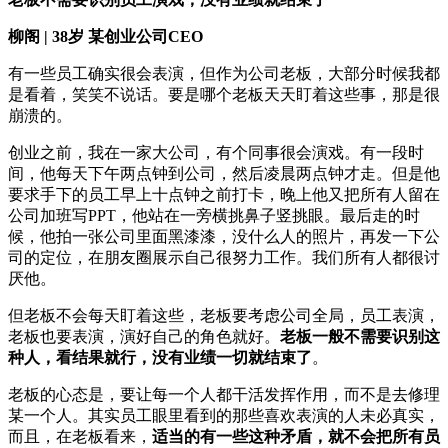
柳阁 | 38岁 某创业公司CEO
有一些员工确实很会表演，但作为公司老板，大部分时候我都
是看着，笑笑不说话。要是哪个老板天天盯着这些事，那是很
崩溃的。
创业之前，我在一家大公司，有个同事很会演戏。有一段时
间，他每天下午两点钟到公司，然后凌晨两点钟才走。但是他
要求手下的员工早上十点钟之前打卡，晚上他又把所有人留在
公司加班写PPT，他站在一旁横挑鼻子竖挑眼。最后走的时
候，他拍一张公司里面黑漆漆，没什么人的照片，再发一下公
司的定位，在朋友圈展示自己很努力工作。我们所有人都很讨
厌他。
但老板不会每天盯着这些，老板要考虑公司全局，员工表演，
老板也要表演，演好自己的角色就好。
老板一般不需要识别这
种人，看结果就行，没有业绩一切就结束了
。
老板的心态是，要让每一个人都干活发挥作用，而不是去修理
某一个人。其实员工眼里看到的那些喜欢表演的人未必真实，
而且，在老板看来，
适当的有一些这种矛盾，就不会把所有员