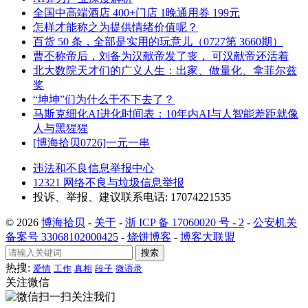
全国中高端酒店 400+门店 1晚通用券 199元
怎样才能称之为提供情绪价值呢？
百货 50 条，全部是实用的玩意儿（0727第 3660期）
曹丕称帝后，刘备为汉献帝发了丧， 可汉献帝还活着
北大数院天才们的广义人生：出家、做量化、拿菲尔兹
奖
“坤坤”们为什么干不下去了？
马斯克细化AI进化时间表：10年内AI与人智能差距就像
人与黑猩猩
[博海拾贝0726]一元一串
违法和不良信息举报中心
12321 网络不良与垃圾信息举报
投诉、举报、建议联系电话: 17074221535
© 2026
博海拾贝
-
关于
-
浙 ICP 备 17060020 号 - 2
-
公安机关
备案号 33068102000425
-
烧饼博客
-
博客大联盟
搜索
热搜:
爱情
工作
真相
段子
微语录
关注微信