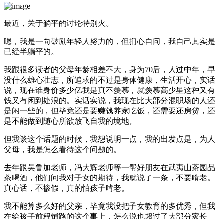
最近，关于躺平的讨论特别火。
嗯，我是一向鼓励年轻人努力的，但扪心自问，我自己其实是
已经半躺平的。
我跟很多读者的父母年龄相差不大，身为70后，人过中年，早
没什么雄心壮志，所追求的不过是身体健康，生活开心，实话
说，现在谁身价多少亿我是真不羡慕，就羡慕高少星这种又有
钱又有闲到处浪的。实话实说，我现在比大部分混职场的人还
是闲一些的，但毕竟还是要赚钱养家吃饭，还需要还房贷，还
是不能做到随心所欲放飞自我的境地。
但我谈这个话题的时候，我想说明一点，我的出发点是，为人
父母，我是怎么看待这个问题的。
去年跟吴鲁加老师，冯大辉老师等一帮好朋友在武夷山茶园品
茶喝酒，他们问我对子女的期待，我就说了一条，不要啃老。
真心话，不掺假，真的怕孩子啃老。
我不能算多么好的父亲，毕竟我没把子女教育的多优秀，但我
在给孩子前程铺路的这个事上，怎么说也超过了大部分家长