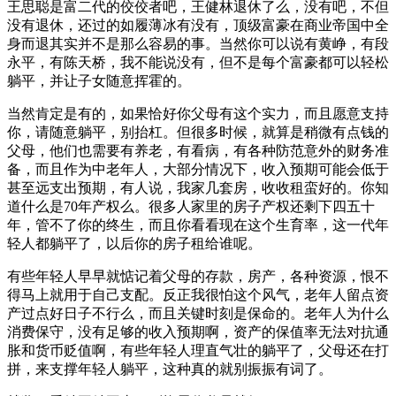
王思聪是富二代的佼佼者吧，王健林退休了么，没有吧，不但
没有退休，还过的如履薄冰有没有，顶级富豪在商业帝国中全
身而退其实并不是那么容易的事。当然你可以说有黄峥，有段
永平，有陈天桥，我不能说没有，但不是每个富豪都可以轻松
躺平，并让子女随意挥霍的。
当然肯定是有的，如果恰好你父母有这个实力，而且愿意支持
你，请随意躺平，别抬杠。但很多时候，就算是稍微有点钱的
父母，他们也需要有养老，有看病，有各种防范意外的财务准
备，而且作为中老年人，大部分情况下，收入预期可能会低于
甚至远支出预期，有人说，我家几套房，收收租蛮好的。你知
道什么是70年产权么。很多人家里的房子产权还剩下四五十
年，管不了你的终生，而且你看看现在这个生育率，这一代年
轻人都躺平了，以后你的房子租给谁呢。
有些年轻人早早就惦记着父母的存款，房产，各种资源，恨不
得马上就用于自己支配。反正我很怕这个风气，老年人留点资
产过点好日子不行么，而且关键时刻是保命的。老年人为什么
消费保守，没有足够的收入预期啊，资产的保值率无法对抗通
胀和货币贬值啊，有些年轻人理直气壮的躺平了，父母还在打
拼，来支撑年轻人躺平，这种真的就别振振有词了。