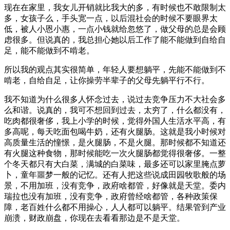
现在在家里，我女儿开销就比我大的多，有时候也不敢限制太
多，女孩子么，手头宽一点，以后混社会的时候不要眼界太
低，被人小恩小惠，一点小钱就给忽悠了，做父母的总是会顾
虑很多。但说真的，我总担心她以后工作了能不能做到自给自
足，能不能做到不啃老。
所以我的观点其实很简单，年轻人要想躺平，先能不能做到不
啃老，自给自足，让你操劳半辈子的父母先躺平行不行。
我不知道为什么很多人怀念过去，说过去竞争压力不大社会多
么和谐。说真的，我可不想回到过去，太穷了，什么都没有，
吃肉都很奢侈，我上小学的时候，觉得外国人生活水平高，有
多高呢，每天吃面包喝牛奶，还有火腿肠。这就是我小时候对
高质量生活的憧憬，是火腿肠，不是火腿。那时候都不知道还
有火腿这种食物，那时候能吃一次火腿肠都觉得很奢侈。一整
个冬天都只有大白菜，满城的白菜味，最多还可以家里腌点萝
卜，童年噩梦一般的记忆。还有人把这些说成田园牧歌般的场
景，不用加班，没有竞争，政府啥都管，好像就是天堂。委内
瑞拉也没有加班，没有竞争，政府曾经啥都管，各种政策保
障，老百姓什么都不用操心，人人都可以躺平。结果管到产业
崩溃，财政崩盘，你现在去看看那边是不是天堂。