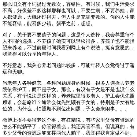
那么旧文有个词提过无数次，容错性。有时候，我们生活要求
不高，好像差不多这样那样也可以，不要生病，不要养娃，家
人都健康，大概还过得去，但人生是充满变数的。你的人生能
不能容错，能容多少错。躺平之前，想想。
对了，关于要不要孩子的问题，这是个人选择，我会尊重每个
人不同的选择，不养孩子确实可以轻松很多，养孩子也不能指
望来养老，不过前段时间我看到网上有个说法，挺有意思的，
我觉得可以分享给年轻人。
不好意思，我关心养老问题比较多，可能年轻人会觉得过于遥
远和无聊。
当老年人各种健忘，各种问题缠身的时候，很多人选择去养老
院依靠护工，而不是子女。那么，有没有子女是不是也没什么
关系，有个说法是这样的，养老院里很多老人，护工会优先照
顾谁，会忽略谁？通常会优先照顾有子女的，特别是子女有地
位的，为什么，怕照顾不到位出问题，子女会来闹事。。。
微博上提不要啃老这个事，有杠精说，有些家里父母有资源的
怎么不能躺平了，你管得着么，我还真管不着。但说真的，有
多少父母的资源足够支撑两代人躺平，我觉得我肯定做不到。