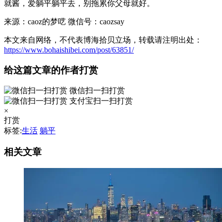
就酱，爱躺平躺平去，别拖累你父母就好。
来源：caoz的梦呓 微信号：caozsay
本文来自网络，不代表博海拾贝立场，转载请注明出处：
https://www.bohaishibei.com/post/63851/
给这篇文章的作者打赏
微信扫一扫打赏
支付宝扫一扫打赏
×
打赏
标签:
生活
躺平
相关文章