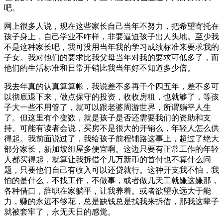
吧。
网上很多人说，现在这些家长自己当年不努力，把希望寄托在
孩子身上，自己学业不咋样，非要逼迫孩子出人头地。至少我
不是这种家长吧，我可没用当年我的学习成绩标准来要求我的
子女。我对他们的要求比我父母当年对我的要求可低多了，而
他们的生活标准和日常开销比我当年好不知道多少倍。
我去年真的认真算算帐，我说差不多再干个四五年，差不多可
以彻底退下来，做点保守的投资，收收房租，也就够了，等孩
子大一些不用管了，就可以跟老婆周游世界，所谓躺平人生
了。但这里有个变数，就是孩子是否还需要我们的资助和支
持。可能有读者会说，买房不是很大的开销么，年轻人怎么供
得起。我前面说过了，我给孩子前程铺路这事上，超过了绝大
部分家长，新加坡组屋多便宜啊。这边只要有正常工作的年轻
人都买得起，就算让我拆借个几万新币的首付也不算什么问
题，只要他们自己有收入可以还贷就行。这种开支我不怕，我
怕的是什么，不找工作，不做事，或者做几天工就嫌这嫌那，
各种借口，辞职在家躺平，让我养着。或者欲望永远大于能
力，赚的永远不够花，总是缺钱总是找我来拆借，那我这辈子
就被套牢了，永无天日的感觉。