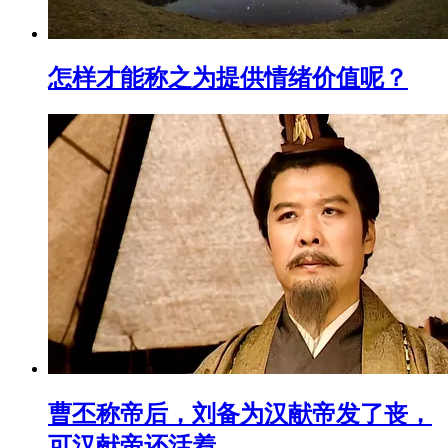
怎样才能称之为提供情绪价值呢？
曹丕称帝后，刘备为汉献帝发了丧，
可汉献帝还活着