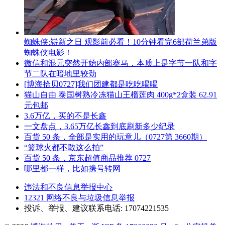
蜘蛛侠:崭新之日 观影前必看！10分钟看完6部荷兰弟版
蜘蛛侠电影！
微信和混元突然开始内部赛马，本质上是字节一队和字
节二队在暗地里较劲
[博海拾贝0727]我们团建都是吃吃喝喝
猫山自由 泰国树熟冷冻猫山王榴莲肉 400g*2盒装 62.91
元包邮
3.6万亿，买的不是长鑫
一文盘点，3.65万亿长鑫到底刷新多少纪录
百货 50 条，全部是实用的玩意儿（0727第 3660期）
“篮球火都不敢这么拍”
百货 50 条，京东超值商品推荐 0727
哪里都一样，比如携号转网
违法和不良信息举报中心
12321 网络不良与垃圾信息举报
投诉、举报、建议联系电话: 17074221535