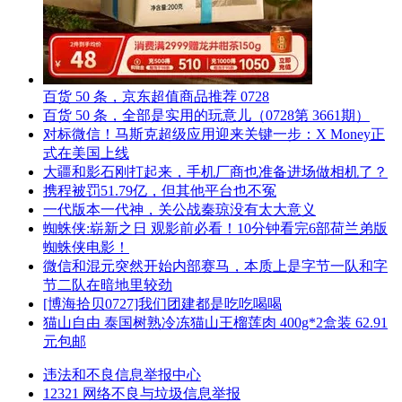
百货 50 条，京东超值商品推荐 0728
百货 50 条，全部是实用的玩意儿（0728第 3661期）
对标微信！马斯克超级应用迎来关键一步：X Money正
式在美国上线
大疆和影石刚打起来，手机厂商也准备进场做相机了？
携程被罚51.79亿，但其他平台也不冤
一代版本一代神，关公战秦琼没有太大意义
蜘蛛侠:崭新之日 观影前必看！10分钟看完6部荷兰弟版
蜘蛛侠电影！
微信和混元突然开始内部赛马，本质上是字节一队和字
节二队在暗地里较劲
[博海拾贝0727]我们团建都是吃吃喝喝
猫山自由 泰国树熟冷冻猫山王榴莲肉 400g*2盒装 62.91
元包邮
违法和不良信息举报中心
12321 网络不良与垃圾信息举报