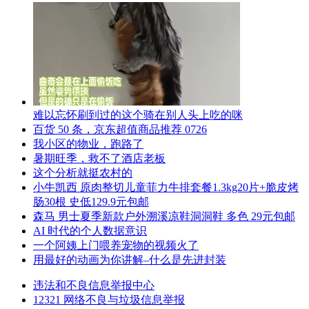
难以忘怀刷到过的这个骑在别人头上吃的咪
百货 50 条，京东超值商品推荐 0726
我小区的物业，跑路了
暑期旺季，救不了酒店老板
这个分析就挺农村的
小牛凯西 原肉整切儿童菲力牛排套餐1.3kg20片+脆皮烤
肠30根 史低129.9元包邮
森马 男士夏季新款户外溯溪凉鞋洞洞鞋 多色 29元包邮
AI 时代的个人数据意识
一个阿姨上门喂养宠物的视频火了
用最好的动画为你讲解–什么是先进封装
违法和不良信息举报中心
12321 网络不良与垃圾信息举报