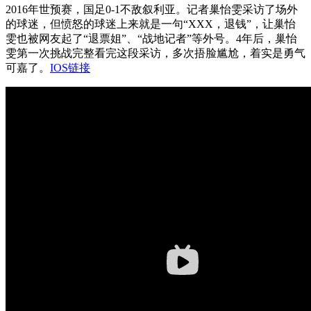
2016年世预赛，国足0-1不敌叙利亚。记者巢怡雯采访了场外
的球迷，但愤怒的球迷上来就是一句“XXX，退钱”，让巢怡
雯也被网友起了“退票姐”、“战地记者”等外号。4年后，巢怡
雯第一次挑战完整看完这段采访，多次捂脸尴尬，着实是勇气
可嘉了。
IOS链接