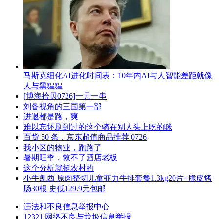
马斯克细化AI进化时间表：10年内AI与人智能差距就像
人与黑猩猩
[博海拾贝0726]一元一串
刘备视角的三国第一部
进退都是路，爽
难以忘怀刷到过的这个骑在别人头上吃的咪
百货 50 条，京东超值商品推荐 0726
我小区的物业，跑路了
暑期旺季，救不了酒店老板
这个分析就挺农村的
小牛凯西 原肉整切儿童菲力牛排套餐1.3kg20片+脆皮烤
肠30根 史低129.9元包邮
违法和不良信息举报中心
12321 网络不良与垃圾信息举报